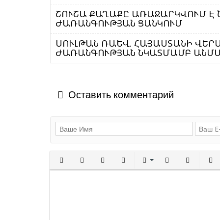
ՇՈՒՇԱ ՔԱՂԱՔԸ ԱՌԱՋԱՐԿՎՈՒՄ Է 
ԺԱՌԱՆԳՈՒԹՅԱՆ ՑԱՆԿՈՒՄ
ՍՈՒԼԹԱՆ ՌԱԵՎ. ՀԱՅԱՍՏԱՆԻ ՎԵ
ԺԱՌԱՆԳՈՒԹՅԱՆ ՆԿԱՏՄԱՄԲ ԱՆՄԱ
Оставить комментарий
Полужирный
Курсив
Подчеркнутый
Зачеркнутый
Выравнивани
Нумерованн
Марки