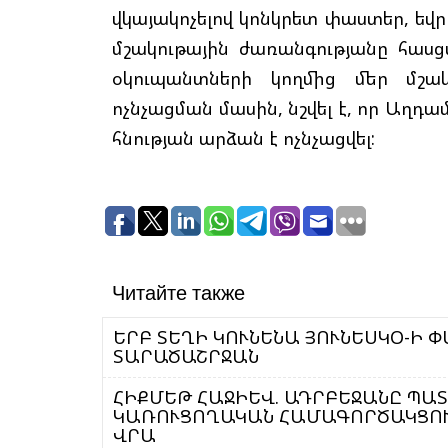
վկայակոչելով կոնկրետ փաստեր, ե
մշակութային ժառանգությանը հասց
օկուպանտների կողմից մեր մշակ
ոչնչացման մասին, նշվել է, որ Աղդա
հնության արձան է ոչնչացվել:
Читайте также
ԵՐԲ ՏԵՂԻ ԿՈՒՆԵՆԱ ՅՈՒՆԵՍԿՕ-Ի
ՏԱՐԱԾԱՇՐՋԱՆ
ՀԻՔՄԵԹ ՀԱՋԻԵՎ. ԱԴՐԲԵՋԱՆԸ ՊԱՏ
ԿԱՌՈՒՑՈՂԱԿԱՆ ՀԱՄԱԳՈՐԾԱԿՑՈՒ
ՎՐԱ