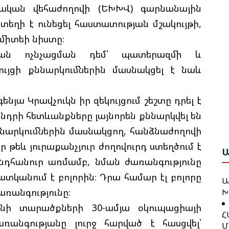
ական վեհաժողովի (ԵԽԽՎ) գարնանային
եղի է ունեցել հաստատության մշակույթի,
Ի
Ե
ոմիտեի նիստը։
Ա
թյան ոչնչացման դեմ՝ պատերազմի և
Ք
ույցի քննարկումներին մասնակցել է նաև
Շ
Ա
Բ
յա Կրավչուկն իր զեկույցում շեշտը դրել է
Բ
Թ
Ո
նդրի հետևանքները լայնորեն քննարկվել են
Կ
Ա
Քննարկումներին մասնակցող, հանձնաժողովի
ր թեև յուրաքանչյուր ժողովուրդ ստեղծում է
Գ
Ջ
Ն
ընդհանուր առմամբ, նման ժառանգությունը
Բ
Ա
ատկանում է բոլորին։ Դրա համար էլ բոլորը
Խ
ռանգությունը։
Թ
Հ
ջանի տարածքների 30-ամյա օկուպացիայի
Կ
Մ
առանգությանը լուրջ հարված է հասցվել՝
Ք