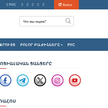
РУС
Войти
ԶՐՈՒՅՑ
ԲՈԼՈՐ ԲԱԺԻՆՆԵՐԸ
РУС
ԴՐԲԵՋԱՆԻ ԱԳ ՆԱԽԱՐԱՐ ՋԵՅՀՈՒՆ
ԱՅՐԱՄՈՎԸ ՊԱՇՏՈՆԱԿԱՆ ԱՅՑՈՎ
ԱՄԱՆԵԼ Է ՈՒԿՐԱԻՆԱ
ՈՑ
ԻԱԼԱԿԱՆ ՑԱՆՑԵՐԸ
ՐԵՎԱՆՈՒՄ ԿԱՅԱՑԵԼ Է ԱՆԻԻ ԿԱՄՐՋԻ
ԵՐԱԿԱՆԳՆՄԱՆ ՀԱՐՑԵՐՈՎ ՀԱՅԱՍՏԱՆ-
ՈՒՐՔԻԱ ԱՇԽԱՏԱՆՔԱՅԻՆ ԽՄԲԻ
ԱՆԴԻՊՈՒՄԸ
ՌԱ
ՀՈՍ