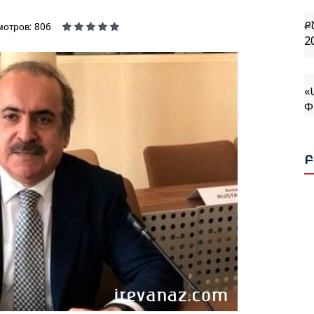
Ք
2
мотров: 806
«
Փ
Վ
Հ
Հ
Ռ
Ն
Ն
Ս
Վ
Հ