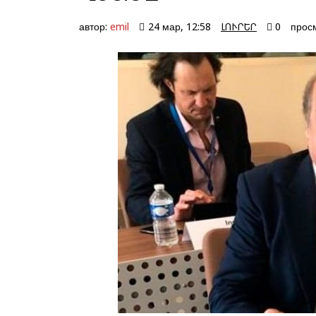
автор:
emil
24 мар, 12:58
ԼՈՒՐԵՐ
0
прос