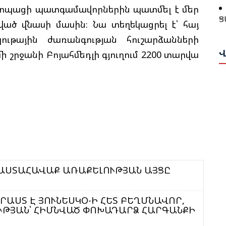
վրոպացի պատգամավորներին պատմել է մեր
Ց
Հ
ված վնասի մասին։ Նա տեղեկացրել է՝ հայ
Մ
Թ
ութային ժառանգության հուշարձանների
Ա
Հ
Վ
Ա
մի շրջանի Բոյահմեդլի գյուղում 2200 տարվա
Ն
Բ
Վ
Հ
Դ
Թ
Ի
Ա
Գ
Ս
Ա
Ա
 ՓԱՍՏԱՀԱՎԱՔ ԱՌԱՔԵԼՈՒԹՅԱՆ ԱՅՑԸ
Ը
Ս
Հ
Փ
Կ
ՐԱՍՏ Է ՅՈՒՆԵՍԿՕ-Ի ՀԵՏ ԲԵՂՄՆԱՎՈՐ,
Պ
Ա
ԹՅԱՆ՝ ՀԻՄՆՎԱԾ ՓՈԽԱԴԱՐՁ ՀԱՐԳԱՆՔԻ
Ս