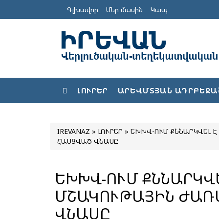
Գլխավոր
Մեր մասին
Կապ
ԼՈՒՐԵՐ
ԱՐԵՎՄՏՅԱՆ ԱԴՐԲԵՋԱ
IREVANAZ
»
ԼՈՒՐԵՐ
» ԵԽԽՎ-ՈՒՄ ՔՆՆԱՐԿՎԵԼ 
ՀԱՍՑՎԱԾ ՎՆԱՍԸ
ԵԽԽՎ-ՈՒՄ ՔՆՆԱՐԿՎ
ՄՇԱԿՈՒԹԱՅԻՆ ԺԱՌ
ՎՆԱՍԸ