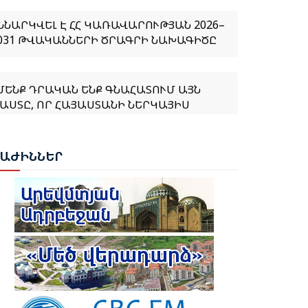
ՆՆԱՐԿՎԵԼ Է ՀՀ ԿԱՌԱՎԱՐՈՒԹՅԱՆ 2026–
031 ԹՎԱԿԱՆՆԵՐԻ ԾՐԱԳՐԻ ՆԱԽԱԳԻԾԸ
ՄԵՆՔ ԴՐԱԿԱՆ ԵՆՔ ԳՆԱՀԱՏՈՒՄ ԱՅՆ
ԱՍՏԸ, ՈՐ ՀԱՅԱՍՏԱՆԻ ՆԵՐԿԱՅԻՍ
ԱՐՉԱԿԱԶՄԸ «ԻՐԱԿԱՆ ՀԱՅԱՍՏԱՆԻ»
ԱՅԵՑԱԿԱՐԳԸ ԸՆԴՈՒՆԵԼ Է ՈՐՊԵՍ
ԻՄՆԱՐԱՐ ՄՈՏԵՑՈՒՄ». ՀԻՔՄԵԹ ՀԱՋԻԵՎ
ԲԱԺ
ԻՆՆԵՐ
ՈՒԲԵՆ ՌՈՒԲԻՆՅԱՆԸ ԸՆՏՐՎԵՑ ԱԺ
ԱԽԱԳԱՀ
ԱԽԱԳԱՀ ՎԱՀԱԳՆ ԽԱՉԱՏՈՒՐՅԱՆԸ
ՏՈՐԱԳՐԵՑ ՆԻԿՈԼ ՓԱՇԻՆՅԱՆԻՆ
ԱՐՉԱՊԵՏ ՆՇԱՆԱԿԵԼՈՒ ՄԱՍԻՆ
ՐԱՄԱՆԱԳԻՐԸ