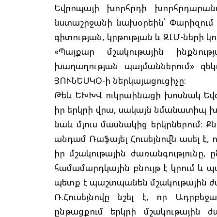
Եվրոպայի խորհրդի խորհրդարան
նստաշրջանի նախօրեին՝ Փարիզում տ
գիտության, կրթության և ԶԼՄ-ների կ
«Պայքար մշակութային ինքնու
խաղաղության պայմաններում» զեկ
ՅՈՒՆԵՍԿՕ-ի ներկայացուցիչը։
Թեև ԵԽԽՎ ուկրաինացի խոսնակ Եվգեն
իր երկրի վրա, սակայն նմանատիպ խ
նաև մյուս մասնակից երկրներում։ 
անդամ Ռաֆայել Հուսեյնովն ասել է, ո
իր մշակութային ժառանգությունը, 
համամարդկային բնույթ է կրում և պ
պետք է պաշտպանեն մշակութային ժա
Ռ.Հուսեյնովը նշել է, որ Ադրբե
ընթացքում երկրի մշակութային ժ