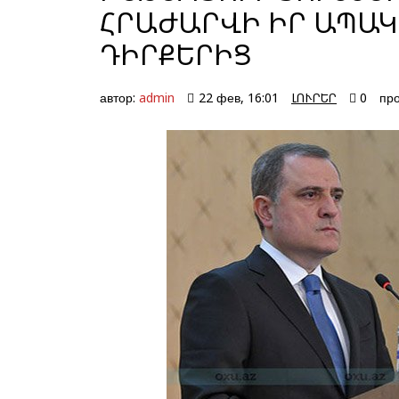
ՀՐԱԺԱՐՎԻ ԻՐ ԱՊԱ
ԴԻՐՔԵՐԻՑ
автор:
admin
22 фев, 16:01
ԼՈՒՐԵՐ
0
про