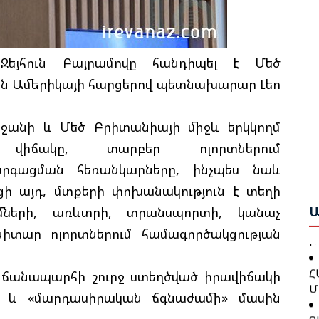
Ի
Ե
Ա
Ք
եյհուն Բայրամովը հանդիպել է Մեծ
Ա
Շ
յին Ամերիկայի հարցերով պետնախարար Լեո
Բ
Բ
Թ
եջանի և Մեծ Բրիտանիայի միջև երկկողմ
Ո
Կ
ա վիճակը, տարբեր ոլորտներում
Ա
րգացման հեռանկարները, ինչպես նաև
Գ
Ջ
ի այդ, մտքերի փոխանակություն է տեղի
Ն
Բ
Ա
ւմների, առևտրի, տրանսպորտի, կանաչ
Խ
նիտար ոլորտներում համագործակցության
Թ
Հ
Կ
Մ
նի ճանապարհի շուրջ ստեղծված իրավիճակի
Ք
» և «մարդասիրական ճգնաժամի» մասին
Ց