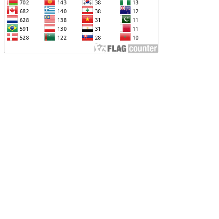
ՐՎԻ՝ ՌՈՒՍ-ՀԱՅԿԱԿԱՆ
ԱՐԱԲԵՐՈՒԹՅՈՒՆՆԵՐԻՆ ՎԵՐԱԲԵՐՈՂ
ԱՐՑԵՐԸ ԱԴՐԲԵՋԱՆԻ ՆԿԱՏՄԱՄԲ
ԵԿՆԱԲԱՆԵԼՈՒ ՊՐԱԿՏԻԿԱՅԻՆ
Չ ՈՔ ԻՆՁ ՉԻ ԹԵԼԱԴՐԵԼՈՒ ԻՆՁ ՝ ՎԱՃԱՌԵԼ
ՈՒՐՔԻԱՅԻՆ F-35, ԹԵ ՈՉ. ԹՐԱՄՓ
ԱՅԱՑՔ ՀԱՅԱՍՏԱՆԻՑ. ՈՐՔԱ՞Ն ԲԱՐՁՐ ԵՆ
RIPP-Ի ԿՅԱՆՔԻ ԿՈՉՄԱՆ ՇԱՆՍԵՐՆ ԱՅՍ
ԱՀԻՆ
ԱՊԿ-Ի ՄԱՍՆԱԿՑՈՒԹՅՈՒՆԸ
ԱՐԱԲԱՂՅԱՆ ՀԱԿԱՄԱՐՏՈՒԹՅԱՆՆ
ՆՀՆԱՐ ԷՐ․ ԶԱԽԱՐՈՎԱ