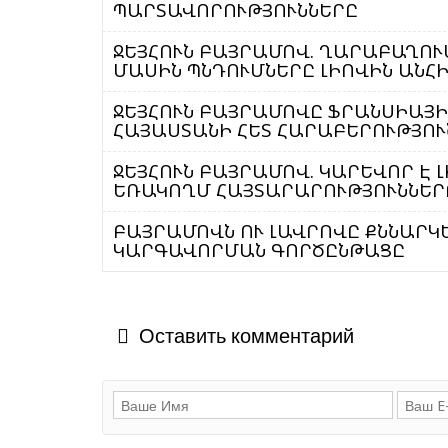
ՊԱՐՏԱՎՈՐՈՒԹՅՈՒՆՆԵՐԸ
ՋԵՅՀՈՒՆ ԲԱՅՐԱՄՈՎ. ՂԱՐԱԲԱՂՈՒ
ՄԱՍԻՆ ՊՆԴՈՒՄՆԵՐԸ ԼԻՈՎԻՆ ԱՆՀԻ
ՋԵՅՀՈՒՆ ԲԱՅՐԱՄՈՎԸ ՖՐԱՆՍԻԱՅԻ 
ՀԱՅԱՍՏԱՆԻ ՀԵՏ ՀԱՐԱԲԵՐՈՒԹՅՈ
ՋԵՅՀՈՒՆ ԲԱՅՐԱՄՈՎ. ԿԱՐԵՎՈՐ Է
ԵՌԱԿՈՂՄ ՀԱՅՏԱՐԱՐՈՒԹՅՈՒՆՆԵՐ
ԲԱՅՐԱՄՈՎՆ ՈՒ ԼԱՎՐՈՎԸ ՔՆՆԱՐԿԵ
ԿԱՐԳԱՎՈՐՄԱՆ ԳՈՐԾԸՆԹԱՑԸ
Оставить комментарий