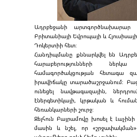
Ադրբեջանի արտգործնախարար Ջ
Բրիտանիայի Եվրոպայի և Հյուսիսա
Դոկերտիի հետ։
Հանդիպմանը քննարկվել են Ադրբ
հարաբերությունների ներկ
համագործակցության հետագա զա
իրավիճակը տարածաշրջանում։ Բաց
ունեցել նավթագազային, ներդրո
էներգետիկայի, կրթական և հումա
հեռանկարների շուրջ։
Ջեյհուն Բայրամովը խոսել է Լաչի
մասին և նշել, որ «շրջափակման