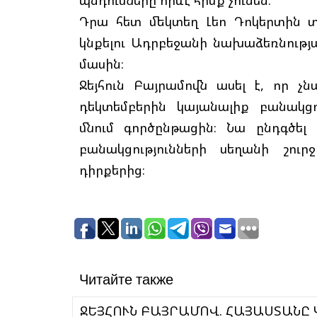
պնդումները որևէ հիմք չունեն։
Դրա հետ մեկտեղ Լեո Դոկերտին 
կնքելու Ադրբեջանի նախաձեռնությա
մասին։
Ջեյհուն Բայրամովն ասել է, որ 
դեկտեմբերին կայանալիք բանակց
մնում գործընթացին։ Նա ընդգծե
բանակցությունների սեղանի շո
դիրքերից։
Читайте также
ՋԵՅՀՈՒՆ ԲԱՅՐԱՄՈՎ. ՀԱՅԱՍՏԱՆԸ ԿՈՊՏՈՐԵՆ ԽԱԽՏՈՒՄ Է ՍՏԱՆՁՆԱԾ