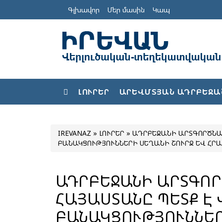
Գլխավոր
Մեր մասին
Կապ
ԼՈՒՐԵՐ
ԱՐԵՎՄՏՅԱՆ ԱԴՐԲԵՋԱ
IREVANAZ
»
ԼՈՒՐԵՐ
» ԱԴՐԲԵՋԱՆԻ ԱՐՏԳՈՐԾՆԱ
ԲԱՆԱԿՑՈՒԹՅՈՒՆՆԵՐԻ ՍԵՂԱՆԻ ՇՈՒՐՋ ԵՎ ՀՐ
ԱԴՐԲԵՋԱՆԻ ԱՐՏԳՈ
ՀԱՅԱՍՏԱՆԸ ՊԵՏՔ Է
ԲԱՆԱԿՑՈՒԹՅՈՒՆՆԵՐ