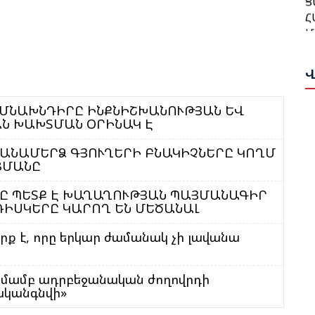
Հ
Հ
Մ
Մ
Ա
Ա
Ո
Վ
Ն
Թ
Վ
ԻՄՆԱԽՆԴԻՐԸ ԻՆՔՆԻՇԽԱՆՈՒԹՅԱՆ ԵՎ
Ն ԽԱԽՏՄԱՆ ՕՐԻՆԱԿ Է
Թ
Հ
Ի
T
ԱՆԱՄԵՐՁ ԳՅՈՒՂԵՐԻ ԲՆԱԿԻՉՆԵՐԸ ԿՈՂՄ
ՑՄԱՆԸ
Պ
Ս
Փ
ՆԸ ՊԵՏՔ Է ԽԱՂԱՂՈՒԹՅԱՆ ՊԱՅՄԱՆԱԳԻՐ
ՌԻՍԿԵՐԸ ԿԱՐՈՂ ԵՆ ՄԵԾԱՆԱԼ
Հ
Ա
Ղ
երք է, որը երկար ժամանակ չի լավանա
Ս
Ա
Ա
Հ
տմամբ ադրբեջանական ժողովրդի
ականգնվի»
Ի
Գ
Գ