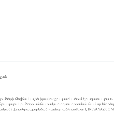
Մ
Թ
Ե
Գ
Տ
Չ
Ե
Գ
եջան
Ո
Ս
Է
ումների հեղինակային իրավունքը պատկանում է բացառապես I
ան հրապարակումները անհատական օգտագործման համար են։ Տեղեկ
ջական) վերահրապարկման համար անհրաժեշտ է IREVANAZ.COM 