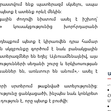
տրաստվում ենք պատերազմ սկսելու, ապա
 չպետք է ատենք որևէ մեկին։
Բ
ային ժողովի նիստում ասել է իշխող՝
Հ
» կուսակցությունից խորհրդարանի
Շ
Դ
Բ
 դեպքում պետք է կիրառվեն դրա համար
Բ
Ա
Ո
յն սկզբունքը գործում է նաև բանակցային
Ս
Ա
տերազմներ են եղել։ Այնուամենայնիվ, այս
Ա
Ը
ւթյունների սեղանի շուրջ և երկխոսության
Գ
Հ
Ն
աններ են, առևտուր են անում»,- ասել է
Կ
Ա
Պ
Խ
րի սրտերում թաքնված ատելությունից։
Հ
ւթյունը ցանկացածի, ինչպես նաև կոնկրետ
Հ
Մ
ւթյուն է, որը պետք է բուժվի։
Դ
Հ
Ց