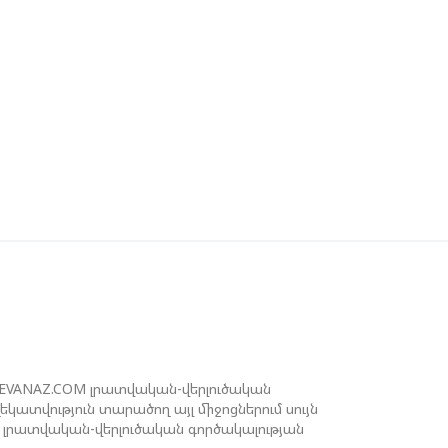
ԻԽԵԻԼ ԿԱՎԵԼԱՇՎԻԼԻ. ԱԴՐԲԵՋԱՆԸ,
ՈՒՐՔԻԱՆ, ԿԵՆՏՐՈՆԱԿԱՆ ԱՍԻԱՅԻ
ՐԿՐՆԵՐԸ ԵՎ ՉԻՆԱՍՏԱՆԸ ԲԱՐՁՐ ԵՆ
ՆԱՀԱՏՈՒՄ ՎՐԱՍՏԱՆԻ ԴԵՐԸ
ԱՐԱԾԱՇՐՋԱՆՈՒՄ
ԵՉԵԼԱՇՎԻԼԻՆ ԱԴՐԲԵՋԱՆ-ԳԵՐՄԱՆԻԱ
ՐԿԿՈՂՄ ՌԱԶՄԱՎԱՐԱԿԱՆ
ՈՐԾԸՆԿԵՐՈՒԹՅԱՆ ՄԱՍԻՆ
ՒԿՐԱԻՆԱՅՈՒՄ ԱԴՐԲԵՋԱՆԱԿԱՆ
ՓՅՈՒՌՔԻ ԱԿՏԻՎԻՍՏԻ ՈՐԴԻՆ ՆՇԱՆԱԿՎԵԼ
 ԿԻևԻ ՄԱՐԶԻ ՆԱՀԱՆԳԱՊԵՏ
REVANAZ.COM լրատվական-վերլուծական
ատվություն տարածող այլ միջոցներում սույն
լրատվական-վերլուծական գործակալության