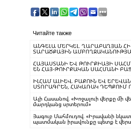
Читайте также
ԱՆԳԵԼԱ ՄԵՐԿԵԼ. ՂԱՐԱԲԱՂՅԱՆ Հ
ՏԱՐԱԾՔԱՅԻՆ ԱՄԲՈՂՋԱԿԱՆՈՒԹՅԱ
ՀԱՅԱՍՏԱՆԻ ԵՎ ԹՈՒՐՔԻԱՅԻ ՍԱՀՄ
ԵՆ ՀԱՅ-ԹՈՒՐՔԱԿԱՆ ՍԱՀՄԱՆԻ ԲԱ
ԻԼՀԱՄ ԱԼԻԵՎ. ԲԱՔՈՒՆ ԵՎ ԵՐԵՎԱ
ՍՏՈՐԱԳՐԵՆ, ՀԱԿԱՌԱԿ ԴԵՊՔՈՒՄ 
Ալի Հասանով. «Խոջալուի վերքը մի վ
մարդկանց սրտերում»
Յագուբ Մահմուդով. «Իրավանի նկա
պատմական իրավունքը պետք է վեր