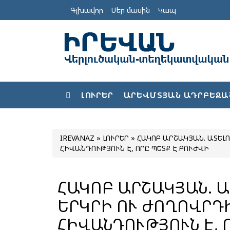
Գլխավոր
Մեր մասին
Կապ
ԼՈՒՐԵՐ
ԱՐԵՎՄՏՅԱՆ ԱԴՐԲԵՋԱ
IREVANAZ
»
ԼՈՒՐԵՐ
» ՀԱԿՈԲ ԱՐՇԱԿՅԱՆ. ԱՏԵԼ
ՀԻՎԱՆԴՈՒԹՅՈՒՆ Է, ՈՐԸ ՊԵՏՔ Է ԲՈՒԺՎԻ
ՀԱԿՈԲ ԱՐՇԱԿՅԱՆ. 
ԵՐԿՐԻ ՈՒ ԺՈՂՈՎՐԴ
ՀԻՎԱՆԴՈՒԹՅՈՒՆ Է, 