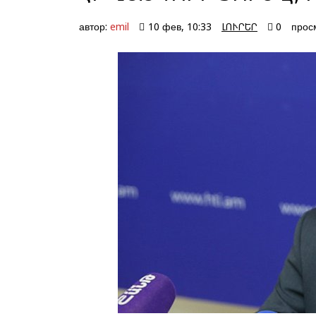
автор:
emil
10 фев, 10:33
ԼՈՒՐԵՐ
0
прос