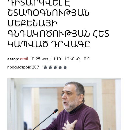
ԴԻՏԱՐԿՎԵԼ Է
ՇՏԱՊՕԳՆՈՒԹՅԱՆ
ՄԵՔԵՆԱՅԻ
ԳՆԴԱԿՈԾՈՒԹՅԱՆ ՀԵՏ
ԿԱՊՎԱԾ ԴՐՎԱԳԸ
автор:
emil
25 ноя, 11:10
ԼՈՒՐԵՐ
0
просмотров: 287