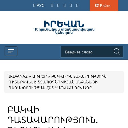
РУС
Войти
IREVANAZ
»
ԼՈՒՐԵՐ
» ԲԱԿՎԻ ԴԱՏԱՎԱՐՈՒԹՅՈՒՆ.
ԴԻՏԱՐԿՎԵԼ Է ՇՏԱՊՕԳՆՈՒԹՅԱՆ ՄԵՔԵՆԱՅԻ
ԳՆԴԱԿՈԾՈՒԹՅԱՆ ՀԵՏ ԿԱՊՎԱԾ ԴՐՎԱԳԸ
ԲԱԿՎԻ
ԴԱՏԱՎԱՐՈՒԹՅՈՒՆ.