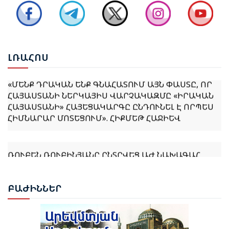
ՔՆՆԱՐԿՎԵԼ Է ՀՀ ԿԱՌԱՎԱՐՈՒԹՅԱՆ 2026–2031
ԹՎԱԿԱՆՆԵՐԻ ԾՐԱԳՐԻ ՆԱԽԱԳԻԾԸ
ԼՌԱ
ՀՈՍ
«ՄԵՆՔ ԴՐԱԿԱՆ ԵՆՔ ԳՆԱՀԱՏՈՒՄ ԱՅՆ ՓԱՍՏԸ, ՈՐ
ՀԱՅԱՍՏԱՆԻ ՆԵՐԿԱՅԻՍ ՎԱՐՉԱԿԱԶՄԸ «ԻՐԱԿԱՆ
ՀԱՅԱՍՏԱՆԻ» ՀԱՅԵՑԱԿԱՐԳԸ ԸՆԴՈՒՆԵԼ Է ՈՐՊԵՍ
ՀԻՄՆԱՐԱՐ ՄՈՏԵՑՈՒՄ». ՀԻՔՄԵԹ ՀԱՋԻԵՎ
ՌՈՒԲԵՆ ՌՈՒԲԻՆՅԱՆԸ ԸՆՏՐՎԵՑ ԱԺ ՆԱԽԱԳԱՀ
ՆԱԽԱԳԱՀ ՎԱՀԱԳՆ ԽԱՉԱՏՈՒՐՅԱՆԸ ՍՏՈՐԱԳՐԵՑ
ԲԱԺ
ԻՆՆԵՐ
ՆԻԿՈԼ ՓԱՇԻՆՅԱՆԻՆ ՎԱՐՉԱՊԵՏ ՆՇԱՆԱԿԵԼՈՒ
ՄԱՍԻՆ ՀՐԱՄԱՆԱԳԻՐԸ