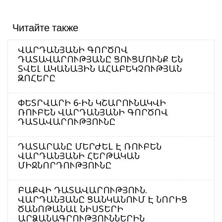
Читайте также
ՎԱՐԴԱՆՅԱՆԻ ԳՈՐԾՈՎ
ԴԱՏԱՎԱՐՈՒԹՅԱՆԸ ՑՈՒՑՄՈՒՆՔ ԵՆ
ՏՎԵԼ ԱԿԱՆԱՅԻՆ ԱՀԱԲԵԿՉՈՒԹՅԱՆ
ԶՈՀԵՐԸ
ՓԵՏՐՎԱՐԻ 6-ԻՆ ԿՇԱՐՈՒՆԱԿՎԻ
ՌՈՒԲԵՆ ՎԱՐԴԱՆՅԱՆԻ ԳՈՐԾՈՎ
ԴԱՏԱՎԱՐՈՒԹՅՈՒՆԸ
ԴԱՏԱՐԱՆԸ ՄԵՐԺԵL Է ՌՈՒԲԵՆ
ՎԱՐԴԱՆՅԱՆԻ ՀԵՐԹԱԿԱՆ
ՄԻՋՆՈՐԴՈՒԹՅՈՒՆԸ
ԲԱՔՎԻ ԴԱՏԱՎԱՐՈՒԹՅՈՒՆ.
ՎԱՐԴԱՆՅԱՆԸ ՑԱՆԿԱՆՈՒՄ Է ՆՈՐԻՑ
ԾԱՆՈԹԱՆԱԼ ՆԻՍՏԵՐԻ
ԱՐՁԱՆԱԳՐՈՒԹՅՈՒՆՆԵՐԻՆ