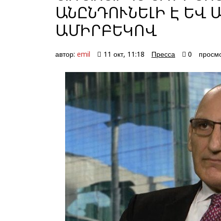
ԱՆԸՆԴՈՒՆԵԼԻ Է ԵՎ 
ԱՄԻՐԲԵԿՈՎ
автор:
emil
11 окт, 11:18
Пресса
0
просмо