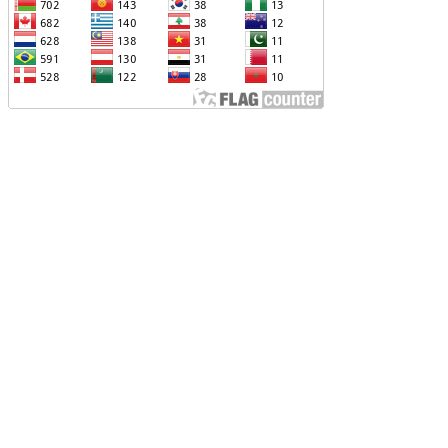
ՐՎԻ՝ ՌՈՒՍ-ՀԱՅԿԱԿԱՆ
ԱՐԱԲԵՐՈՒԹՅՈՒՆՆԵՐԻՆ ՎԵՐԱԲԵՐՈՂ
ԱՐՑԵՐԸ ԱԴՐԲԵՋԱՆԻ ՆԿԱՏՄԱՄԲ
ԵԿՆԱԲԱՆԵԼՈՒ ՊՐԱԿՏԻԿԱՅԻՆ
Չ ՈՔ ԻՆՁ ՉԻ ԹԵԼԱԴՐԵԼՈՒ ԻՆՁ ՝ ՎԱՃԱՌԵԼ
ՈՒՐՔԻԱՅԻՆ F-35, ԹԵ ՈՉ. ԹՐԱՄՓ
ԱՅԱՑՔ ՀԱՅԱՍՏԱՆԻՑ. ՈՐՔԱ՞Ն ԲԱՐՁՐ ԵՆ
RIPP-Ի ԿՅԱՆՔԻ ԿՈՉՄԱՆ ՇԱՆՍԵՐՆ ԱՅՍ
ԱՀԻՆ
ԱՊԿ-Ի ՄԱՍՆԱԿՑՈՒԹՅՈՒՆԸ
ԱՐԱԲԱՂՅԱՆ ՀԱԿԱՄԱՐՏՈՒԹՅԱՆՆ
ՆՀՆԱՐ ԷՐ․ ԶԱԽԱՐՈՎԱ