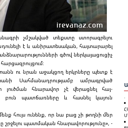
Ի
Ե
Ա
Ք
Ա
Շ
Բ
նագրի չմշակված տեքստը ստորագրելու
դունելի է և անիրատեսական, հայտարարել
Բ
Թ
Ո
Կ
նձնարարությունների գծով ներկայացուցիչ
Ա
 հարցազրույցում։
Գ
ստանն ու նրան աջակցող երկրները պետք է
Ջ
Ն
անի Սահմանադրությամբ ամրագրված
Բ
Ա
լուծման հնարավոր չէ վերացնել հայ-
Խ
 բուն պատճառները և հասնել կայուն
Թ
Հ
Կ
Մ
Ք
նք հույս ունենք, որ նա բաց չի թողնի մեր
Ց
ը շրջելու պատմական հնարավորությունը», -