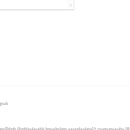
0
Ի
Գ
Ա
Ն
Ի
Մ
Ե
Հ
Զ
Շ
Ծ
եջան
ումների հեղինակային իրավունքը պատկանում է բացառապես I