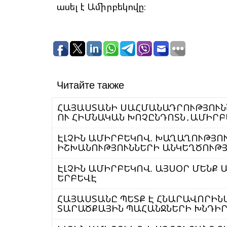
ասել է Ամիրբեկովը։
Читайте также
ՀԱՅԱՍՏԱՆԻ ՍԱՀՄԱՆԱԴՐՈՒԹՅՈՒՆ
ՈՒ ՀԻՄՆԱԿԱՆ ԽՈՉԸՆԴՈՏՆ․ԱՄԻՐ
ԷԼՉԻՆ ԱՄԻՐԲԵԿՈՎ. ԽԱՂԱՂՈՒԹՅՈ
ԻՇԽԱՆՈՒԹՅՈՒՆՆԵՐԻ ԱՆԿԵՂԾՈՒԹ
ԷԼՉԻՆ ԱՄԻՐԲԵԿՈՎ. ԱՅՍՕՐ ՄԵՆՔ 
ԵՐԲԵՎԷ
ՀԱՅԱՍՏԱՆԸ ՊԵՏՔ Է ՀՆԱՐԱՎՈՐԻ
ՏԱՐԱԾՔԱՅԻՆ ՊԱՀԱՆՋՆԵՐԻ ԽՆԴԻՐ