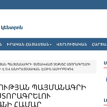
Ա
Բ
Ն
ԻՐԱԿԱՆ ՀԱՅԱՍՏԱՆ
ՎԵՐԼՈՒԾԱԿԱՆ
ՀԱՐՑԱ
Ժ
Ս
ՅԱՆ ՊԱՅՄԱՆԱԳՐԻ ՉՄՇԱԿՎԱԾ ՏԵՔՍՏԸ ՍՏՈՐԱԳՐԵԼՈՒ
Ե
 Է ԵՎ ԱՆԻՐԱՏԵՍԱԿԱՆ. ԷԼՉԻՆ ԱՄԻՐԲԵԿՈՎ
Վ
Թ
Հ
ՂՈՒԹՅԱՆ ՊԱՅՄԱՆԱԳՐԻ
ՍՏՈՐԱԳՐԵԼՈՒ
Ք
Լ
ԱՆԻ ՀԱՄԱՐ
2