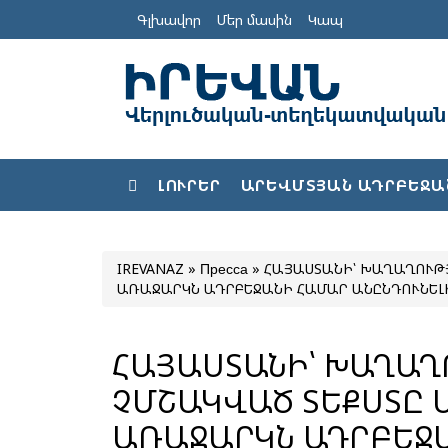
Գլխավոր
Մեր մասին
Կապ
ԼՈՒՐԵՐ
ԱՐԵՎՄՏՅԱՆ ԱԴՐԲԵՋԱ
IREVANAZ
»
Пресса
» ՀԱՅԱՍՏԱՆԻ՝ ԽԱՂԱՂՈՒԹ
ԱՌԱՋԱՐԿՆ ԱԴՐԲԵՋԱՆԻ ՀԱՄԱՐ ԱՆԸՆԴՈՒՆԵԼԻ
ՀԱՅԱՍՏԱՆԻ՝ ԽԱՂԱ
ՉՄՇԱԿՎԱԾ ՏԵՔՍՏԸ 
ԱՌԱՋԱՐԿՆ ԱԴՐԲԵՋ