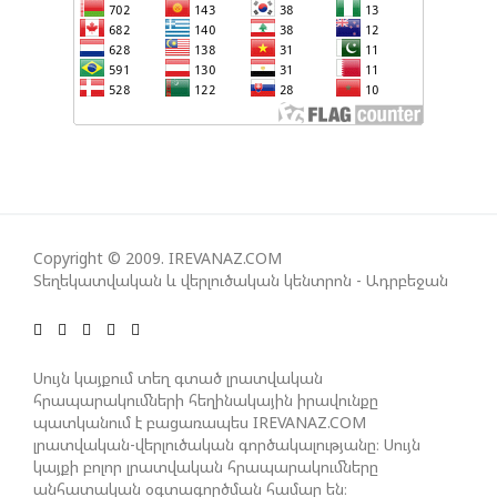
ՇԱՐՈՒՆԱԿՎՈՒՄ Է «ՄԵԾ ՎԵՐԱԴԱՐՁ» ԾՐԱԳՐԻ
ԻՐԱԿԱՆԱՑՈՒՄԸ
ԱԴՐԲԵՋԱՆԸ ՄԱԿ-Ի ԱՆՎՏԱՆԳՈՒԹՅԱՆ
ԽՈՐՀՐԴՈՒՄ ՇԵՇՏԵԼ Է ԱԽ-Ի ԲԱՆԱՁԵՎԵՐԻ
ԿԱՏԱՐՄԱՆ ԱՆՀՐԱԺԵՇՏՈՒԹՅՈՒՆԸ
Copyright © 2009. IREVANAZ.COM
Տեղեկատվական և վերլուծական կենտրոն - Ադրբեջան
ՄԻԽԵԻԼ ԿԱՎԵԼԱՇՎԻԼԻ. ԱԴՐԲԵՋԱՆԸ, ԹՈՒՐՔԻԱՆ,
ԿԵՆՏՐՈՆԱԿԱՆ ԱՍԻԱՅԻ ԵՐԿՐՆԵՐԸ ԵՎ
ՉԻՆԱՍՏԱՆԸ ԲԱՐՁՐ ԵՆ ԳՆԱՀԱՏՈՒՄ ՎՐԱՍՏԱՆԻ
ԴԵՐԸ ՏԱՐԱԾԱՇՐՋԱՆՈՒՄ
Սույն կայքում տեղ գտած լրատվական
հրապարակումների հեղինակային իրավունքը
պատկանում է բացառապես IREVANAZ.COM
ՉԵՉԵԼԱՇՎԻԼԻՆ ԱԴՐԲԵՋԱՆ-ԳԵՐՄԱՆԻԱ ԵՐԿԿՈՂՄ
լրատվական-վերլուծական գործակալությանը։ Սույն
ՌԱԶՄԱՎԱՐԱԿԱՆ ԳՈՐԾԸՆԿԵՐՈՒԹՅԱՆ ՄԱՍԻՆ
կայքի բոլոր լրատվական հրապարակումները
անհատական օգտագործման համար են։