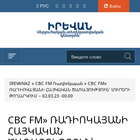
РУС
Войти
IREVANAZ
»
CBC FM Ռադիոկայան
» CBC FM»
ՌԱԴԻՈԿԱՅԱՆԻ ՀԱՅԿԱԿԱՆ ԾԱՌԱՅՈՒԹՅՈՒՆ՝ ԼՈՒՐԵՐԻ
ԹՈՂԱՐԿՈՒՄ – 02.03.23 -00.00
CBC FM» ՌԱԴԻՈԿԱՅԱՆԻ
ՀԱՅԿԱԿԱՆ