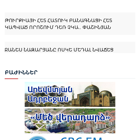
ԹՈՒՐՔԻԱՅԻ ՀԵՏ ՀԱՏՈՒԿ ԲԱՆԱԳՆԱՑԻ ՀԵՏ
ԿԱՊՎԱԾ ՈՐՈՇՈՒՄ ԴԵՌ ՉԿԱ․ ՓԱՇԻՆՅԱՆ
ՋԱՆԵՍ ՆԱԶԱՐՅԱՆԸ ՈՍԿԵ ՄԵԴԱԼ ՆՎԱՃԵՑ
ԲԱՔՎՈՒՄ
ԲԱԺ
ԻՆՆԵՐ
ԹՈՒՐՔԻԱՆ ԵՐԲԵՔ ՉԻ ԹՈՂՆԻ ԻՐ ԿԻՊՐԱԹՈՒՐՔ
ԵՂԲԱՅՐՆԵՐԻՆ ԵՎ ՔՈՒՅՐԵՐԻՆ ՄԵՆԱԿ․ ԷՐԴՈՂԱՆ
ԹՈՒՐՔԻԱՆ ՍԿՍԵԼ Է ԱՔՅԱՔԱ-ԳՅՈՒՄՐԻ ՀԱՏՎԱԾԻ
ՎԵՐԱԿԱՆԳՆՈՒՄԸ
ԲԱՔՎԻ ԴԱՏԱՐԱՆԸ ՇԱՐՈՒՆԱԿՈՒՄ Է ՔՆՆԵԼ ՀԱՅ