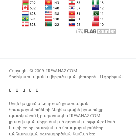
ՇԱՐՈՒՆԱԿՎՈՒՄ Է «ՄԵԾ ՎԵՐԱԴԱՐՁ» ԾՐԱԳՐԻ
ԻՐԱԿԱՆԱՑՈՒՄԸ
ԱԴՐԲԵՋԱՆԸ ՄԱԿ-Ի ԱՆՎՏԱՆԳՈՒԹՅԱՆ
ԽՈՐՀՐԴՈՒՄ ՇԵՇՏԵԼ Է ԱԽ-Ի ԲԱՆԱՁԵՎԵՐԻ
ԿԱՏԱՐՄԱՆ ԱՆՀՐԱԺԵՇՏՈՒԹՅՈՒՆԸ
Copyright © 2009. IREVANAZ.COM
Տեղեկատվական և վերլուծական կենտրոն - Ադրբեջան
ՄԻԽԵԻԼ ԿԱՎԵԼԱՇՎԻԼԻ. ԱԴՐԲԵՋԱՆԸ, ԹՈՒՐՔԻԱՆ,
ԿԵՆՏՐՈՆԱԿԱՆ ԱՍԻԱՅԻ ԵՐԿՐՆԵՐԸ ԵՎ
ՉԻՆԱՍՏԱՆԸ ԲԱՐՁՐ ԵՆ ԳՆԱՀԱՏՈՒՄ ՎՐԱՍՏԱՆԻ
ԴԵՐԸ ՏԱՐԱԾԱՇՐՋԱՆՈՒՄ
Սույն կայքում տեղ գտած լրատվական
հրապարակումների հեղինակային իրավունքը
պատկանում է բացառապես IREVANAZ.COM
լրատվական-վերլուծական գործակալությանը։ Սույն
ՉԵՉԵԼԱՇՎԻԼԻՆ ԱԴՐԲԵՋԱՆ-ԳԵՐՄԱՆԻԱ ԵՐԿԿՈՂՄ
կայքի բոլոր լրատվական հրապարակումները
ՌԱԶՄԱՎԱՐԱԿԱՆ ԳՈՐԾԸՆԿԵՐՈՒԹՅԱՆ ՄԱՍԻՆ
անհատական օգտագործման համար են։