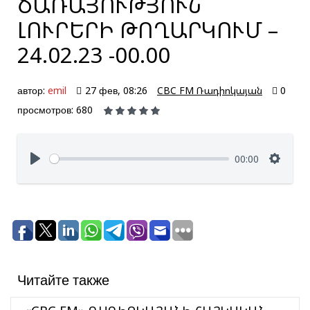
ԾԱՌԱՅՈՒԹՅՈՒՆ՝
ԼՈՒՐԵՐԻ ԹՈՂԱՐԿՈՒՄ –
24.02.23 -00.00
автор:
emil
27 фев, 08:26
CBC FM Ռադիոկայան
0
просмотров: 680
00:00
Читайте также