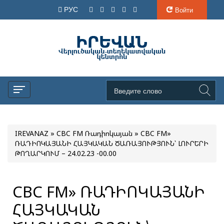
РУС
Войти
IREVANAZ
»
CBC FM Ռադիոկայան
» CBC FM»
ՌԱԴԻՈԿԱՅԱՆԻ ՀԱՅԿԱԿԱՆ ԾԱՌԱՅՈՒԹՅՈՒՆ՝ ԼՈՒՐԵՐԻ
ԹՈՂԱՐԿՈՒՄ – 24.02.23 -00.00
CBC FM» ՌԱԴԻՈԿԱՅԱՆԻ
ՀԱՅԿԱԿԱՆ