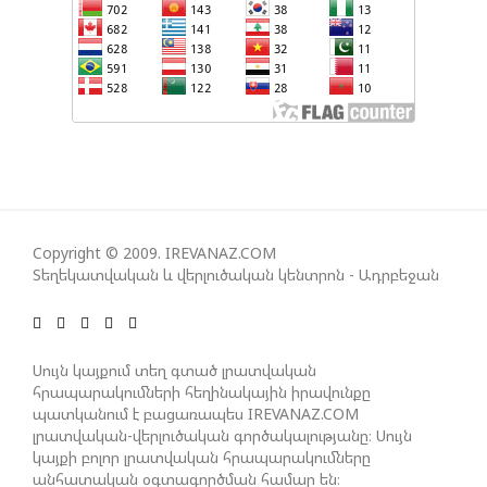
ՀԱՅԱՑՔ ՀԱՅԱՍՏԱՆԻՑ. ՈՐՔԱ՞Ն ԲԱՐՁՐ ԵՆ TRIPP-Ի
ԿՅԱՆՔԻ ԿՈՉՄԱՆ ՇԱՆՍԵՐՆ ԱՅՍ ՊԱՀԻՆ
ՀԱՊԿ-Ի ՄԱՍՆԱԿՑՈՒԹՅՈՒՆԸ ՂԱՐԱԲԱՂՅԱՆ
ՀԱԿԱՄԱՐՏՈՒԹՅԱՆՆ ԱՆՀՆԱՐ ԷՐ․ ԶԱԽԱՐՈՎԱ
ԻՐԱՆԱԿԱՆ ԵՐԿՈՒ ԼՐԱՏՎԱՄԻՋՈՑԻ
Copyright © 2009. IREVANAZ.COM
ԳՈՐԾՈՒՆԵՈՒԹՅՈՒՆ ԱԴՐԲԵՋԱՆՈՒՄ ԱՆՕՐԻՆԱԿԱՆ
Տեղեկատվական և վերլուծական կենտրոն - Ադրբեջան
Է ՃԱՆԱՉՎԵԼ
ՆԱԽԱԳԱՀ ԻԼՀԱՄ ԱԼԻԵՎԸ ՇՆՈՐՀԱՎՈՐԵԼ Է ԻՐ
Սույն կայքում տեղ գտած լրատվական
ՄԱԼԴԻՎՑԻ ԳՈՐԾԸՆԿԵՐ ՄՈՀԱՄՄԵԴ ՄՈՒԻԶԱՅԻՆ.
հրապարակումների հեղինակային իրավունքը
«ՄԵՆՔ ԳՈՀ ԵՆՔ ԱԴՐԲԵՋԱՆԻ ԵՎ ՄԱԼԴԻՎՆԵՐԻ
պատկանում է բացառապես IREVANAZ.COM
ՄԻՋԵՎ ՀԱՐԱԲԵՐՈՒԹՅՈՒՆՆԵՐԻ ԴԻՆԱՄԻԿ
լրատվական-վերլուծական գործակալությանը։ Սույն
կայքի բոլոր լրատվական հրապարակումները
ԶԱՐԳԱՑՈՒՄԻՑ»
անհատական օգտագործման համար են։