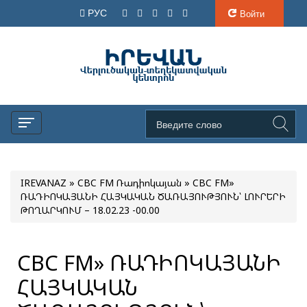
РУС
Войти
IREVANAZ
»
CBC FM Ռադիոկայան
» CBC FM»
ՌԱԴԻՈԿԱՅԱՆԻ ՀԱՅԿԱԿԱՆ ԾԱՌԱՅՈՒԹՅՈՒՆ՝ ԼՈՒՐԵՐԻ
ԹՈՂԱՐԿՈՒՄ – 18.02.23 -00.00
CBC FM» ՌԱԴԻՈԿԱՅԱՆԻ
ՀԱՅԿԱԿԱՆ