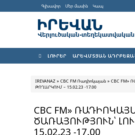
Գլխավոր
Մեր մասին
Կապ
ԼՈՒՐԵՐ
ԱՐԵՎՄՏՅԱՆ ԱԴՐԲԵՋԱ
IREVANAZ
»
CBC FM Ռադիոկայան
» CBC FM» ՌԱ
ԹՈՂԱՐԿՈՒՄ – 15.02.23 -17.00
CBC FM» ՌԱԴԻՈԿԱՅ
ԾԱՌԱՅՈՒԹՅՈՒՆ՝ ԼՈՒՐԵՐԻ ԹՈՂԱՐԿՈՒՄ –
15.02.23 -17.00