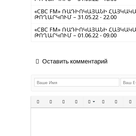
«CBC FM» ՌԱԴԻՈԿԱՅԱՆԻ ՀԱՅԿԱԿԱՆ ԾԱ
ԹՈՂԱՐԿՈՒՄ – 31.05.22 - 22.00
«CBC FM» ՌԱԴԻՈԿԱՅԱՆԻ ՀԱՅԿԱԿԱՆ ԾԱ
ԹՈՂԱՐԿՈՒՄ – 01.06.22 - 09.00
Оставить комментарий
Полужирный
Курсив
Подчеркнутый
Зачеркнутый
Выравнивани
Нумерованн
Марки