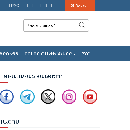
РУС
Войти
ԴՐԲԵՋԱՆԻ ԱԳ ՆԱԽԱՐԱՐ ՋԵՅՀՈՒՆ
ԶՐՈՒՅՑ
ԲՈԼՈՐ ԲԱԺԻՆՆԵՐԸ
РУС
ԱՅՐԱՄՈՎԸ ՊԱՇՏՈՆԱԿԱՆ ԱՅՑՈՎ
ԱՄԱՆԵԼ Է ՈՒԿՐԱԻՆԱ
ՈՑ
ԻԱԼԱԿԱՆ ՑԱՆՑԵՐԸ
ՐԵՎԱՆՈՒՄ ԿԱՅԱՑԵԼ Է ԱՆԻԻ ԿԱՄՐՋԻ
ԵՐԱԿԱՆԳՆՄԱՆ ՀԱՐՑԵՐՈՎ ՀԱՅԱՍՏԱՆ-
ՈՒՐՔԻԱ ԱՇԽԱՏԱՆՔԱՅԻՆ ԽՄԲԻ
ԱՆԴԻՊՈՒՄԸ
ՌԱ
ՀՈՍ
ՆՆԱՐԿՎԵԼ Է ՀՀ ԿԱՌԱՎԱՐՈՒԹՅԱՆ 2026–