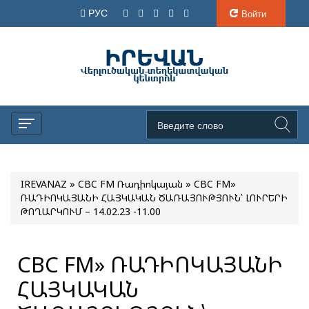
РУС
Войти
IREVANAZ
»
CBC FM Ռադիոկայան
» CBC FM»
ՌԱԴԻՈԿԱՅԱՆԻ ՀԱՅԿԱԿԱՆ ԾԱՌԱՅՈՒԹՅՈՒՆ՝ ԼՈՒՐԵՐԻ
ԹՈՂԱՐԿՈՒՄ – 14.02.23 -11.00
CBC FM» ՌԱԴԻՈԿԱՅԱՆԻ
ՀԱՅԿԱԿԱՆ