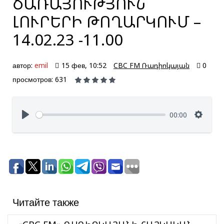
ԾԱՌԱՅՈՒԹՅՈՒՆ՝
ԼՈՒՐԵՐԻ ԹՈՂԱՐԿՈՒՄ –
14.02.23 -11.00
автор:
emil
15 фев, 10:52
CBC FM Ռադիոկայան
0
просмотров: 631
00:00
Читайте также