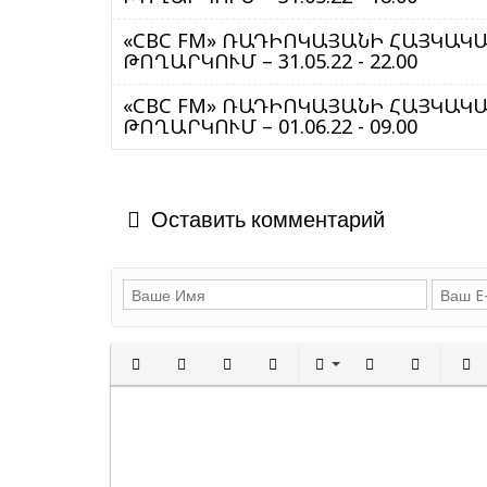
«CBC FM» ՌԱԴԻՈԿԱՅԱՆԻ ՀԱՅԿԱԿԱՆ ԾԱ
ԹՈՂԱՐԿՈՒՄ – 31.05.22 - 22.00
«CBC FM» ՌԱԴԻՈԿԱՅԱՆԻ ՀԱՅԿԱԿԱՆ ԾԱ
ԹՈՂԱՐԿՈՒՄ – 01.06.22 - 09.00
Оставить комментарий
Полужирный
Курсив
Подчеркнутый
Зачеркнутый
Выравнивани
Нумерованн
Марки