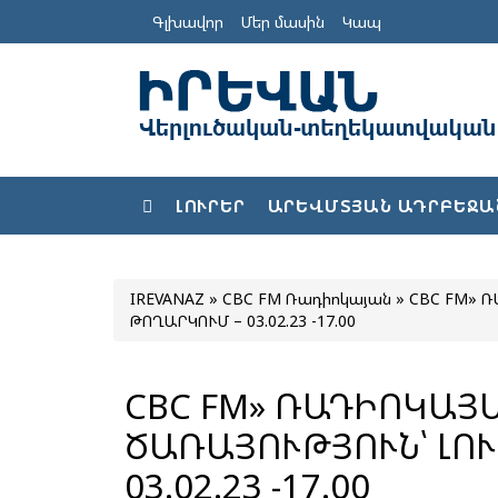
Գլխավոր
Մեր մասին
Կապ
ԼՈՒՐԵՐ
ԱՐԵՎՄՏՅԱՆ ԱԴՐԲԵՋԱ
IREVANAZ
»
CBC FM Ռադիոկայան
» CBC FM» ՌԱ
ԹՈՂԱՐԿՈՒՄ – 03.02.23 -17.00
CBC FM» ՌԱԴԻՈԿԱՅ
ԾԱՌԱՅՈՒԹՅՈՒՆ՝ ԼՈՒՐԵՐԻ ԹՈՂԱՐԿՈՒՄ –
03.02.23 -17.00