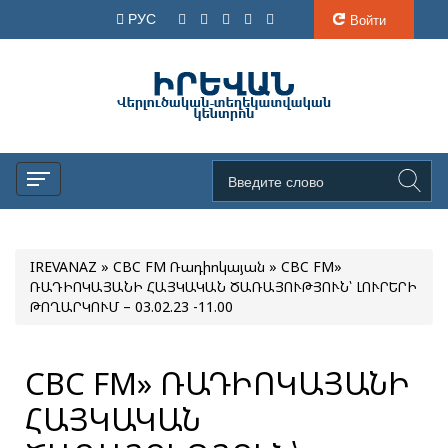
РУС
Войти
IREVANAZ
»
CBC FM Ռադիոկայան
» CBC FM»
ՌԱԴԻՈԿԱՅԱՆԻ ՀԱՅԿԱԿԱՆ ԾԱՌԱՅՈՒԹՅՈՒՆ՝ ԼՈՒՐԵՐԻ
ԹՈՂԱՐԿՈՒՄ – 03.02.23 -11.00
CBC FM» ՌԱԴԻՈԿԱՅԱՆԻ
ՀԱՅԿԱԿԱՆ