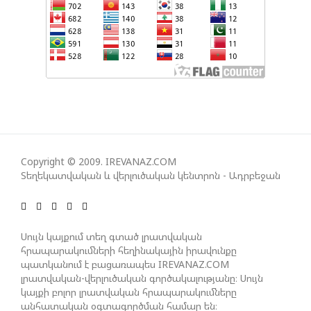
ՀԱՅԱՑՔ ՀԱՅԱՍՏԱՆԻՑ. ՈՐՔԱ՞Ն ԲԱՐՁՐ ԵՆ TRIPP-Ի
ԿՅԱՆՔԻ ԿՈՉՄԱՆ ՇԱՆՍԵՐՆ ԱՅՍ ՊԱՀԻՆ
ՀԱՊԿ-Ի ՄԱՍՆԱԿՑՈՒԹՅՈՒՆԸ ՂԱՐԱԲԱՂՅԱՆ
ՀԱԿԱՄԱՐՏՈՒԹՅԱՆՆ ԱՆՀՆԱՐ ԷՐ․ ԶԱԽԱՐՈՎԱ
ԻՐԱՆԱԿԱՆ ԵՐԿՈՒ ԼՐԱՏՎԱՄԻՋՈՑԻ
Copyright © 2009. IREVANAZ.COM
ԳՈՐԾՈՒՆԵՈՒԹՅՈՒՆ ԱԴՐԲԵՋԱՆՈՒՄ ԱՆՕՐԻՆԱԿԱՆ
Տեղեկատվական և վերլուծական կենտրոն - Ադրբեջան
Է ՃԱՆԱՉՎԵԼ
ՆԱԽԱԳԱՀ ԻԼՀԱՄ ԱԼԻԵՎԸ ՇՆՈՐՀԱՎՈՐԵԼ Է ԻՐ
Սույն կայքում տեղ գտած լրատվական
ՄԱԼԴԻՎՑԻ ԳՈՐԾԸՆԿԵՐ ՄՈՀԱՄՄԵԴ ՄՈՒԻԶԱՅԻՆ.
հրապարակումների հեղինակային իրավունքը
«ՄԵՆՔ ԳՈՀ ԵՆՔ ԱԴՐԲԵՋԱՆԻ ԵՎ ՄԱԼԴԻՎՆԵՐԻ
պատկանում է բացառապես IREVANAZ.COM
ՄԻՋԵՎ ՀԱՐԱԲԵՐՈՒԹՅՈՒՆՆԵՐԻ ԴԻՆԱՄԻԿ
լրատվական-վերլուծական գործակալությանը։ Սույն
կայքի բոլոր լրատվական հրապարակումները
ԶԱՐԳԱՑՈՒՄԻՑ»
անհատական օգտագործման համար են։