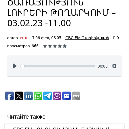
ԾԱՌԱՅՈՒԹՅՈՒՆ՝
ԼՈՒՐԵՐԻ ԹՈՂԱՐԿՈՒՄ –
03.02.23 -11.00
автор:
emil
06 фев, 08:05
CBC FM Ռադիոկայան
0
просмотров: 666
00:00
Читайте также