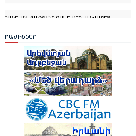
ՋԱՆԵՍ ՆԱԶԱՐՅԱՆԸ ՈՍԿԵ ՄԵԴԱԼ ՆՎԱՃԵՑ
ԲԱՔՎՈՒՄ
ԲԱԺ
ԻՆՆԵՐ
ԹՈՒՐՔԻԱՆ ԵՐԲԵՔ ՉԻ ԹՈՂՆԻ ԻՐ ԿԻՊՐԱԹՈՒՐՔ
ԵՂԲԱՅՐՆԵՐԻՆ ԵՎ ՔՈՒՅՐԵՐԻՆ ՄԵՆԱԿ․ ԷՐԴՈՂԱՆ
ԹՈՒՐՔԻԱՆ ՍԿՍԵԼ Է ԱՔՅԱՔԱ-ԳՅՈՒՄՐԻ ՀԱՏՎԱԾԻ
ՎԵՐԱԿԱՆԳՆՈՒՄԸ
ԲԱՔՎԻ ԴԱՏԱՐԱՆԸ ՇԱՐՈՒՆԱԿՈՒՄ Է ՔՆՆԵԼ ՀԱՅ
ՔԱՂԱՔԱՑԻՆԵՐԻ ՎԵՐԱԲԵՐՅԱԼ ԴԻՄՈՒՄՆԵՐԸ
ԱԴՐԲԵՋԱՆԻ ՄԻԼԻ ՄԱՋԼԻՍԻ ԽՈՍՆԱԿ ՍԱՀԻԲԱ
ՆԱԽԱԳԱՀ ԻԼՀԱՄ ԱԼԻԵՎԸ ՄԱՍՆԱԿՑԵԼ Է
ԳԱՖԱՐՈՎԱՆ ՊԱՇՏՈՆԱԿԱՆ ԱՅՑՈՎ ԺԱՄԱՆԵԼ Է