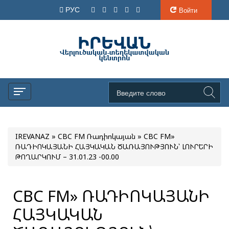
РУС
Войти
IREVANAZ
»
CBC FM Ռադիոկայան
» CBC FM»
ՌԱԴԻՈԿԱՅԱՆԻ ՀԱՅԿԱԿԱՆ ԾԱՌԱՅՈՒԹՅՈՒՆ՝ ԼՈՒՐԵՐԻ
ԹՈՂԱՐԿՈՒՄ – 31.01.23 -00.00
CBC FM» ՌԱԴԻՈԿԱՅԱՆԻ
ՀԱՅԿԱԿԱՆ