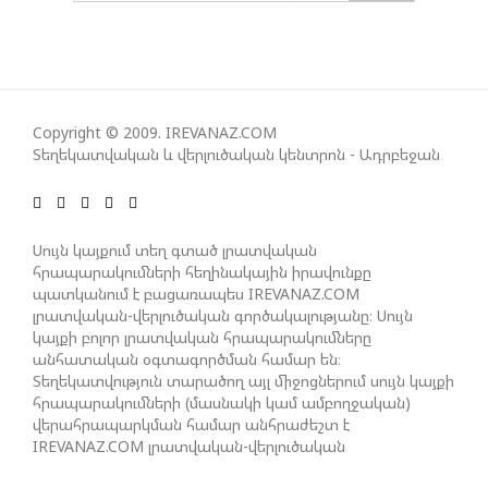
ԱԴՐԲԵՋԱՆԸ ՄԱԿ-Ի ԱՆՎՏԱՆԳՈՒԹՅԱՆ
ԽՈՐՀՐԴՈՒՄ ՇԵՇՏԵԼ Է ԱԽ-Ի ԲԱՆԱՁԵՎԵՐԻ
ԿԱՏԱՐՄԱՆ ԱՆՀՐԱԺԵՇՏՈՒԹՅՈՒՆԸ
Copyright © 2009. IREVANAZ.COM
Տեղեկատվական և վերլուծական կենտրոն - Ադրբեջան
ՄԻԽԵԻԼ ԿԱՎԵԼԱՇՎԻԼԻ. ԱԴՐԲԵՋԱՆԸ, ԹՈՒՐՔԻԱՆ,
ԿԵՆՏՐՈՆԱԿԱՆ ԱՍԻԱՅԻ ԵՐԿՐՆԵՐԸ ԵՎ
ՉԻՆԱՍՏԱՆԸ ԲԱՐՁՐ ԵՆ ԳՆԱՀԱՏՈՒՄ ՎՐԱՍՏԱՆԻ
Սույն կայքում տեղ գտած լրատվական
ԴԵՐԸ ՏԱՐԱԾԱՇՐՋԱՆՈՒՄ
հրապարակումների հեղինակային իրավունքը
պատկանում է բացառապես IREVANAZ.COM
լրատվական-վերլուծական գործակալությանը։ Սույն
ՉԵՉԵԼԱՇՎԻԼԻՆ ԱԴՐԲԵՋԱՆ-ԳԵՐՄԱՆԻԱ ԵՐԿԿՈՂՄ
կայքի բոլոր լրատվական հրապարակումները
ՌԱԶՄԱՎԱՐԱԿԱՆ ԳՈՐԾԸՆԿԵՐՈՒԹՅԱՆ ՄԱՍԻՆ
անհատական օգտագործման համար են։
Տեղեկատվություն տարածող այլ միջոցներում սույն կայքի
հրապարակումների (մասնակի կամ ամբողջական)
վերահրապարկման համար անհրաժեշտ է
ՈՒԿՐԱԻՆԱՅՈՒՄ ԱԴՐԲԵՋԱՆԱԿԱՆ ՍՓՅՈՒՌՔԻ
IREVANAZ.COM լրատվական-վերլուծական
ԱԿՏԻՎԻՍՏԻ ՈՐԴԻՆ ՆՇԱՆԱԿՎԵԼ Է ԿԻևԻ ՄԱՐԶԻ
գործակալության գրավոր թույլտվությունը։
ՆԱՀԱՆԳԱՊԵՏ