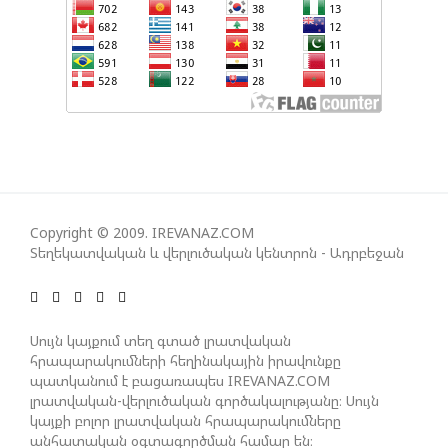
ՀԱՅԱՑՔ ՀԱՅԱՍՏԱՆԻՑ. ՈՐՔԱ՞Ն ԲԱՐՁՐ ԵՆ TRIPP-Ի
ԿՅԱՆՔԻ ԿՈՉՄԱՆ ՇԱՆՍԵՐՆ ԱՅՍ ՊԱՀԻՆ
ՀԱՊԿ-Ի ՄԱՍՆԱԿՑՈՒԹՅՈՒՆԸ ՂԱՐԱԲԱՂՅԱՆ
ՀԱԿԱՄԱՐՏՈՒԹՅԱՆՆ ԱՆՀՆԱՐ ԷՐ․ ԶԱԽԱՐՈՎԱ
ԻՐԱՆԱԿԱՆ ԵՐԿՈՒ ԼՐԱՏՎԱՄԻՋՈՑԻ
Copyright © 2009. IREVANAZ.COM
ԳՈՐԾՈՒՆԵՈՒԹՅՈՒՆ ԱԴՐԲԵՋԱՆՈՒՄ ԱՆՕՐԻՆԱԿԱՆ
Տեղեկատվական և վերլուծական կենտրոն - Ադրբեջան
Է ՃԱՆԱՉՎԵԼ
ՆԱԽԱԳԱՀ ԻԼՀԱՄ ԱԼԻԵՎԸ ՇՆՈՐՀԱՎՈՐԵԼ Է ԻՐ
Սույն կայքում տեղ գտած լրատվական
ՄԱԼԴԻՎՑԻ ԳՈՐԾԸՆԿԵՐ ՄՈՀԱՄՄԵԴ ՄՈՒԻԶԱՅԻՆ.
հրապարակումների հեղինակային իրավունքը
«ՄԵՆՔ ԳՈՀ ԵՆՔ ԱԴՐԲԵՋԱՆԻ ԵՎ ՄԱԼԴԻՎՆԵՐԻ
պատկանում է բացառապես IREVANAZ.COM
ՄԻՋԵՎ ՀԱՐԱԲԵՐՈՒԹՅՈՒՆՆԵՐԻ ԴԻՆԱՄԻԿ
լրատվական-վերլուծական գործակալությանը։ Սույն
ԶԱՐԳԱՑՈՒՄԻՑ»
կայքի բոլոր լրատվական հրապարակումները
անհատական օգտագործման համար են։