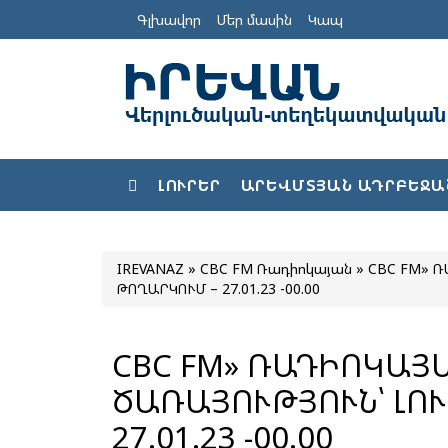
Գլխավոր
Մեր մասին
Կապ
ԼՈՒՐԵՐ
ԱՐԵՎՄՏՅԱՆ ԱԴՐԲԵՋԱ
IREVANAZ
»
CBC FM Ռադիոկայան
» CBC FM» ՌԱ
ԹՈՂԱՐԿՈՒՄ – 27.01.23 -00.00
CBC FM» ՌԱԴԻՈԿԱՅ
ԾԱՌԱՅՈՒԹՅՈՒՆ՝ ԼՈՒՐԵՐԻ ԹՈՂԱՐԿՈՒՄ –
27.01.23 -00.00