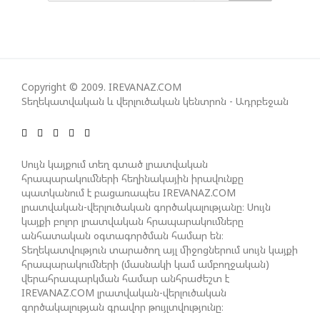
ՀԱՊԿ-Ի ՄԱՍՆԱԿՑՈՒԹՅՈՒՆԸ ՂԱՐԱԲԱՂՅԱՆ
ՀԱԿԱՄԱՐՏՈՒԹՅԱՆՆ ԱՆՀՆԱՐ ԷՐ․ ԶԱԽԱՐՈՎԱ
ԻՐԱՆԱԿԱՆ ԵՐԿՈՒ ԼՐԱՏՎԱՄԻՋՈՑԻ
Copyright © 2009. IREVANAZ.COM
ԳՈՐԾՈՒՆԵՈՒԹՅՈՒՆ ԱԴՐԲԵՋԱՆՈՒՄ ԱՆՕՐԻՆԱԿԱՆ
Տեղեկատվական և վերլուծական կենտրոն - Ադրբեջան
Է ՃԱՆԱՉՎԵԼ
ՆԱԽԱԳԱՀ ԻԼՀԱՄ ԱԼԻԵՎԸ ՇՆՈՐՀԱՎՈՐԵԼ Է ԻՐ
Սույն կայքում տեղ գտած լրատվական
ՄԱԼԴԻՎՑԻ ԳՈՐԾԸՆԿԵՐ ՄՈՀԱՄՄԵԴ ՄՈՒԻԶԱՅԻՆ.
հրապարակումների հեղինակային իրավունքը
«ՄԵՆՔ ԳՈՀ ԵՆՔ ԱԴՐԲԵՋԱՆԻ ԵՎ ՄԱԼԴԻՎՆԵՐԻ
պատկանում է բացառապես IREVANAZ.COM
լրատվական-վերլուծական գործակալությանը։ Սույն
ՄԻՋԵՎ ՀԱՐԱԲԵՐՈՒԹՅՈՒՆՆԵՐԻ ԴԻՆԱՄԻԿ
կայքի բոլոր լրատվական հրապարակումները
ԶԱՐԳԱՑՈՒՄԻՑ»
անհատական օգտագործման համար են։
Տեղեկատվություն տարածող այլ միջոցներում սույն կայքի
հրապարակումների (մասնակի կամ ամբողջական)
ՇԱՐՈՒՆԱԿՎՈՒՄ Է «ՄԵԾ ՎԵՐԱԴԱՐՁ» ԾՐԱԳՐԻ
վերահրապարկման համար անհրաժեշտ է
ԻՐԱԿԱՆԱՑՈՒՄԸ
IREVANAZ.COM լրատվական-վերլուծական
գործակալության գրավոր թույլտվությունը։