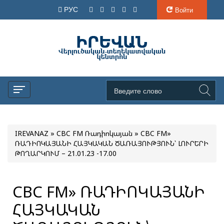
РУС
Войти
IREVANAZ
»
CBC FM Ռադիոկայան
» CBC FM»
ՌԱԴԻՈԿԱՅԱՆԻ ՀԱՅԿԱԿԱՆ ԾԱՌԱՅՈՒԹՅՈՒՆ՝ ԼՈՒՐԵՐԻ
ԹՈՂԱՐԿՈՒՄ – 21.01.23 -17.00
CBC FM» ՌԱԴԻՈԿԱՅԱՆԻ
ՀԱՅԿԱԿԱՆ