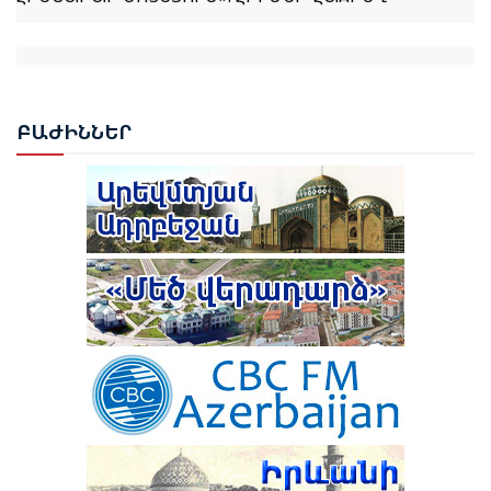
ՌՈՒԲԵՆ ՌՈՒԲԻՆՅԱՆԸ ԸՆՏՐՎԵՑ ԱԺ ՆԱԽԱԳԱՀ
ԲԱԺ
ԻՆՆԵՐ
ՆԱԽԱԳԱՀ ՎԱՀԱԳՆ ԽԱՉԱՏՈՒՐՅԱՆԸ ՍՏՈՐԱԳՐԵՑ
ՆԻԿՈԼ ՓԱՇԻՆՅԱՆԻՆ ՎԱՐՉԱՊԵՏ ՆՇԱՆԱԿԵԼՈՒ
ՄԱՍԻՆ ՀՐԱՄԱՆԱԳԻՐԸ
ԻԼՀԱՄ ԱԼԻԵՎ. ԿԵՆՏՐՈՆԱԿԱՆ ԱՍԻԱՅԻ ԵՐԿՐՆԵՐԻ
ՀԵՏ ՀԱՐԱԲԵՐՈՒԹՅՈՒՆՆԵՐԸ ԱԴՐԲԵՋԱՆԻ
ԱՐՏԱՔԻՆ ՔԱՂԱՔԱԿԱՆՈՒԹՅԱՆ ՀԻՄՆԱԿԱՆ
ԱՌԱՋՆԱՀԵՐԹՈՒԹՅՈՒՆՆԵՐԻՑ ՄԵԿՆ ԵՆ
ԹՈՒՐՔԻԱՅԻ ՀԵՏ ՀԱՏՈՒԿ ԲԱՆԱԳՆԱՑԻ ՀԵՏ
ԿԱՊՎԱԾ ՈՐՈՇՈՒՄ ԴԵՌ ՉԿԱ․ ՓԱՇԻՆՅԱՆ
ՆԱԽԱԳԱՀ ԻԼՀԱՄ ԱԼԻԵՎԸ ՄԱՍՆԱԿՑԵԼ Է
ՇՈՒՇԻԻ 4-ՐԴ ԳԼՈԲԱԼ ՄԵԴԻԱ ՖՈՐՈՒՄԻ ԲԱՑՄԱՆԸ