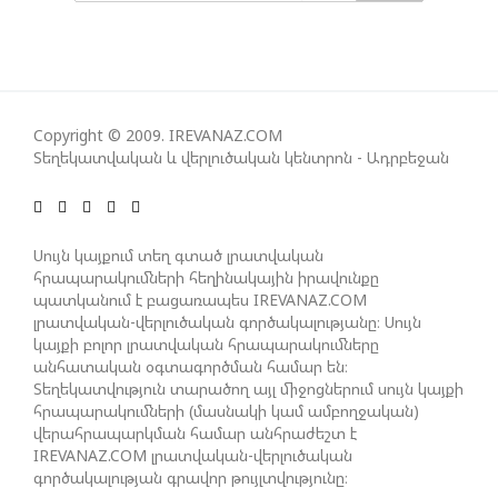
ՀԱՊԿ-Ի ՄԱՍՆԱԿՑՈՒԹՅՈՒՆԸ ՂԱՐԱԲԱՂՅԱՆ
ՀԱԿԱՄԱՐՏՈՒԹՅԱՆՆ ԱՆՀՆԱՐ ԷՐ․ ԶԱԽԱՐՈՎԱ
ԻՐԱՆԱԿԱՆ ԵՐԿՈՒ ԼՐԱՏՎԱՄԻՋՈՑԻ
Copyright © 2009. IREVANAZ.COM
ԳՈՐԾՈՒՆԵՈՒԹՅՈՒՆ ԱԴՐԲԵՋԱՆՈՒՄ ԱՆՕՐԻՆԱԿԱՆ
Տեղեկատվական և վերլուծական կենտրոն - Ադրբեջան
Է ՃԱՆԱՉՎԵԼ
ՆԱԽԱԳԱՀ ԻԼՀԱՄ ԱԼԻԵՎԸ ՇՆՈՐՀԱՎՈՐԵԼ Է ԻՐ
Սույն կայքում տեղ գտած լրատվական
ՄԱԼԴԻՎՑԻ ԳՈՐԾԸՆԿԵՐ ՄՈՀԱՄՄԵԴ ՄՈՒԻԶԱՅԻՆ.
հրապարակումների հեղինակային իրավունքը
պատկանում է բացառապես IREVANAZ.COM
«ՄԵՆՔ ԳՈՀ ԵՆՔ ԱԴՐԲԵՋԱՆԻ ԵՎ ՄԱԼԴԻՎՆԵՐԻ
լրատվական-վերլուծական գործակալությանը։ Սույն
ՄԻՋԵՎ ՀԱՐԱԲԵՐՈՒԹՅՈՒՆՆԵՐԻ ԴԻՆԱՄԻԿ
կայքի բոլոր լրատվական հրապարակումները
ԶԱՐԳԱՑՈՒՄԻՑ»
անհատական օգտագործման համար են։
Տեղեկատվություն տարածող այլ միջոցներում սույն կայքի
հրապարակումների (մասնակի կամ ամբողջական)
ՇԱՐՈՒՆԱԿՎՈՒՄ Է «ՄԵԾ ՎԵՐԱԴԱՐՁ» ԾՐԱԳՐԻ
վերահրապարկման համար անհրաժեշտ է
ԻՐԱԿԱՆԱՑՈՒՄԸ
IREVANAZ.COM լրատվական-վերլուծական
գործակալության գրավոր թույլտվությունը։