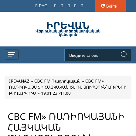
РУС
Войти
IREVANAZ
»
CBC FM Ռադիոկայան
» CBC FM»
ՌԱԴԻՈԿԱՅԱՆԻ ՀԱՅԿԱԿԱՆ ԾԱՌԱՅՈՒԹՅՈՒՆ՝ ԼՈՒՐԵՐԻ
ԹՈՂԱՐԿՈՒՄ – 19.01.23 -11.00
CBC FM» ՌԱԴԻՈԿԱՅԱՆԻ
ՀԱՅԿԱԿԱՆ