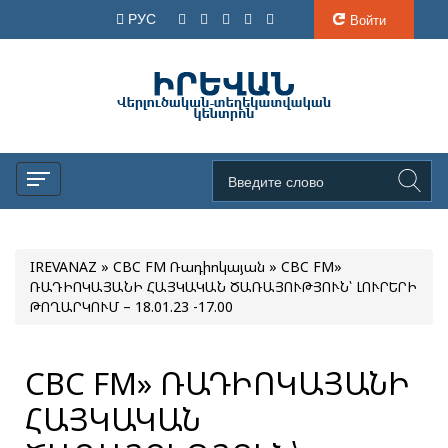
РУС
Войти
IREVANAZ
»
CBC FM Ռադիոկայան
» CBC FM»
ՌԱԴԻՈԿԱՅԱՆԻ ՀԱՅԿԱԿԱՆ ԾԱՌԱՅՈՒԹՅՈՒՆ՝ ԼՈՒՐԵՐԻ
ԹՈՂԱՐԿՈՒՄ – 18.01.23 -17.00
CBC FM» ՌԱԴԻՈԿԱՅԱՆԻ
ՀԱՅԿԱԿԱՆ