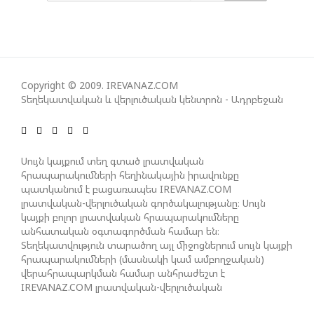
ԱԴՐԲԵՋԱՆԸ ՄԱԿ-Ի ԱՆՎՏԱՆԳՈՒԹՅԱՆ
ԽՈՐՀՐԴՈՒՄ ՇԵՇՏԵԼ Է ԱԽ-Ի ԲԱՆԱՁԵՎԵՐԻ
ԿԱՏԱՐՄԱՆ ԱՆՀՐԱԺԵՇՏՈՒԹՅՈՒՆԸ
Copyright © 2009. IREVANAZ.COM
Տեղեկատվական և վերլուծական կենտրոն - Ադրբեջան
ՄԻԽԵԻԼ ԿԱՎԵԼԱՇՎԻԼԻ. ԱԴՐԲԵՋԱՆԸ, ԹՈՒՐՔԻԱՆ,
ԿԵՆՏՐՈՆԱԿԱՆ ԱՍԻԱՅԻ ԵՐԿՐՆԵՐԸ ԵՎ
ՉԻՆԱՍՏԱՆԸ ԲԱՐՁՐ ԵՆ ԳՆԱՀԱՏՈՒՄ ՎՐԱՍՏԱՆԻ
ԴԵՐԸ ՏԱՐԱԾԱՇՐՋԱՆՈՒՄ
Սույն կայքում տեղ գտած լրատվական
հրապարակումների հեղինակային իրավունքը
պատկանում է բացառապես IREVANAZ.COM
լրատվական-վերլուծական գործակալությանը։ Սույն
ՉԵՉԵԼԱՇՎԻԼԻՆ ԱԴՐԲԵՋԱՆ-ԳԵՐՄԱՆԻԱ ԵՐԿԿՈՂՄ
կայքի բոլոր լրատվական հրապարակումները
ՌԱԶՄԱՎԱՐԱԿԱՆ ԳՈՐԾԸՆԿԵՐՈՒԹՅԱՆ ՄԱՍԻՆ
անհատական օգտագործման համար են։
Տեղեկատվություն տարածող այլ միջոցներում սույն կայքի
հրապարակումների (մասնակի կամ ամբողջական)
ՈՒԿՐԱԻՆԱՅՈՒՄ ԱԴՐԲԵՋԱՆԱԿԱՆ ՍՓՅՈՒՌՔԻ
վերահրապարկման համար անհրաժեշտ է
ԱԿՏԻՎԻՍՏԻ ՈՐԴԻՆ ՆՇԱՆԱԿՎԵԼ Է ԿԻևԻ ՄԱՐԶԻ
IREVANAZ.COM լրատվական-վերլուծական
ՆԱՀԱՆԳԱՊԵՏ
գործակալության գրավոր թույլտվությունը։