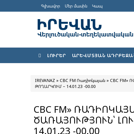
Գլխավոր
Մեր մասին
Կապ
ԼՈՒՐԵՐ
ԱՐԵՎՄՏՅԱՆ ԱԴՐԲԵՋԱ
IREVANAZ
»
CBC FM Ռադիոկայան
» CBC FM» ՌԱ
ԹՈՂԱՐԿՈՒՄ – 14.01.23 -00.00
CBC FM» ՌԱԴԻՈԿԱՅ
ԾԱՌԱՅՈՒԹՅՈՒՆ՝ ԼՈՒՐԵՐԻ ԹՈՂԱՐԿՈՒՄ –
14.01.23 -00.00