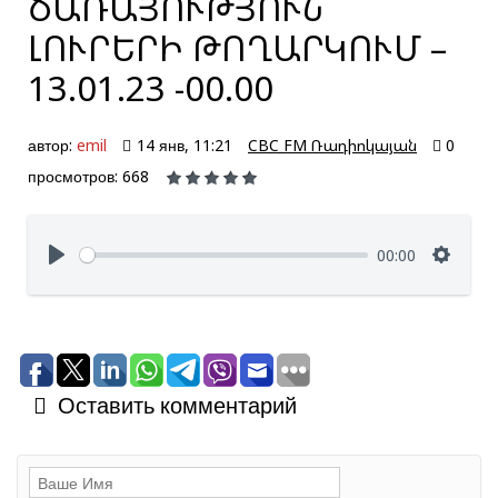
ԾԱՌԱՅՈՒԹՅՈՒՆ՝
ԼՈՒՐԵՐԻ ԹՈՂԱՐԿՈՒՄ –
13.01.23 -00.00
автор:
emil
14 янв, 11:21
CBC FM Ռադիոկայան
0
просмотров: 668
00:00
Оставить комментарий