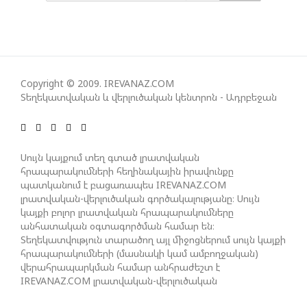
ՀԱՊԿ-Ի ՄԱՍՆԱԿՑՈՒԹՅՈՒՆԸ ՂԱՐԱԲԱՂՅԱՆ
ՀԱԿԱՄԱՐՏՈՒԹՅԱՆՆ ԱՆՀՆԱՐ ԷՐ․ ԶԱԽԱՐՈՎԱ
ԻՐԱՆԱԿԱՆ ԵՐԿՈՒ ԼՐԱՏՎԱՄԻՋՈՑԻ
Copyright © 2009. IREVANAZ.COM
ԳՈՐԾՈՒՆԵՈՒԹՅՈՒՆ ԱԴՐԲԵՋԱՆՈՒՄ ԱՆՕՐԻՆԱԿԱՆ
Տեղեկատվական և վերլուծական կենտրոն - Ադրբեջան
Է ՃԱՆԱՉՎԵԼ
ՆԱԽԱԳԱՀ ԻԼՀԱՄ ԱԼԻԵՎԸ ՇՆՈՐՀԱՎՈՐԵԼ Է ԻՐ
Սույն կայքում տեղ գտած լրատվական
ՄԱԼԴԻՎՑԻ ԳՈՐԾԸՆԿԵՐ ՄՈՀԱՄՄԵԴ ՄՈՒԻԶԱՅԻՆ.
հրապարակումների հեղինակային իրավունքը
«ՄԵՆՔ ԳՈՀ ԵՆՔ ԱԴՐԲԵՋԱՆԻ ԵՎ ՄԱԼԴԻՎՆԵՐԻ
պատկանում է բացառապես IREVANAZ.COM
լրատվական-վերլուծական գործակալությանը։ Սույն
ՄԻՋԵՎ ՀԱՐԱԲԵՐՈՒԹՅՈՒՆՆԵՐԻ ԴԻՆԱՄԻԿ
կայքի բոլոր լրատվական հրապարակումները
ԶԱՐԳԱՑՈՒՄԻՑ»
անհատական օգտագործման համար են։
Տեղեկատվություն տարածող այլ միջոցներում սույն կայքի
հրապարակումների (մասնակի կամ ամբողջական)
ՇԱՐՈՒՆԱԿՎՈՒՄ Է «ՄԵԾ ՎԵՐԱԴԱՐՁ» ԾՐԱԳՐԻ
վերահրապարկման համար անհրաժեշտ է
ԻՐԱԿԱՆԱՑՈՒՄԸ
IREVANAZ.COM լրատվական-վերլուծական
գործակալության գրավոր թույլտվությունը։