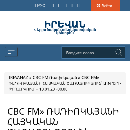
РУС
Войти
IREVANAZ
»
CBC FM Ռադիոկայան
» CBC FM»
ՌԱԴԻՈԿԱՅԱՆԻ ՀԱՅԿԱԿԱՆ ԾԱՌԱՅՈՒԹՅՈՒՆ՝ ԼՈՒՐԵՐԻ
ԹՈՂԱՐԿՈՒՄ – 13.01.23 -00.00
CBC FM» ՌԱԴԻՈԿԱՅԱՆԻ
ՀԱՅԿԱԿԱՆ