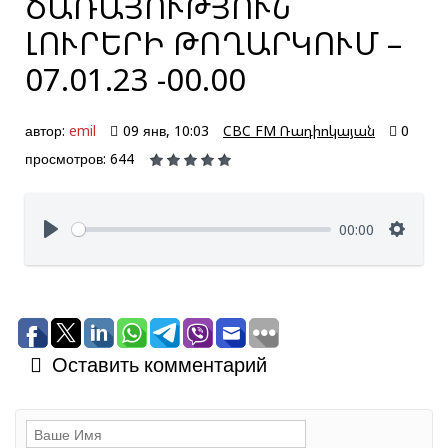
ԾԱՌԱՅՈՒԹՅՈՒՆ՝
ԼՈՒՐԵՐԻ ԹՈՂԱՐԿՈՒՄ –
07.01.23 -00.00
автор:
emil
09 янв, 10:03
CBC FM Ռադիոկայան
0
просмотров: 644
00:00
Оставить комментарий