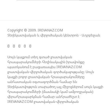
ՀԱՊԿ-Ի ՄԱՍՆԱԿՑՈՒԹՅՈՒՆԸ ՂԱՐԱԲԱՂՅԱՆ
ՀԱԿԱՄԱՐՏՈՒԹՅԱՆՆ ԱՆՀՆԱՐ ԷՐ․ ԶԱԽԱՐՈՎԱ
ԻՐԱՆԱԿԱՆ ԵՐԿՈՒ ԼՐԱՏՎԱՄԻՋՈՑԻ
Copyright © 2009. IREVANAZ.COM
ԳՈՐԾՈՒՆԵՈՒԹՅՈՒՆ ԱԴՐԲԵՋԱՆՈՒՄ ԱՆՕՐԻՆԱԿԱՆ
Տեղեկատվական և վերլուծական կենտրոն - Ադրբեջան
Է ՃԱՆԱՉՎԵԼ
ՆԱԽԱԳԱՀ ԻԼՀԱՄ ԱԼԻԵՎԸ ՇՆՈՐՀԱՎՈՐԵԼ Է ԻՐ
Սույն կայքում տեղ գտած լրատվական
ՄԱԼԴԻՎՑԻ ԳՈՐԾԸՆԿԵՐ ՄՈՀԱՄՄԵԴ ՄՈՒԻԶԱՅԻՆ.
հրապարակումների հեղինակային իրավունքը
«ՄԵՆՔ ԳՈՀ ԵՆՔ ԱԴՐԲԵՋԱՆԻ ԵՎ ՄԱԼԴԻՎՆԵՐԻ
պատկանում է բացառապես IREVANAZ.COM
լրատվական-վերլուծական գործակալությանը։ Սույն
ՄԻՋԵՎ ՀԱՐԱԲԵՐՈՒԹՅՈՒՆՆԵՐԻ ԴԻՆԱՄԻԿ
կայքի բոլոր լրատվական հրապարակումները
ԶԱՐԳԱՑՈՒՄԻՑ»
անհատական օգտագործման համար են։
Տեղեկատվություն տարածող այլ միջոցներում սույն կայքի
հրապարակումների (մասնակի կամ ամբողջական)
ՇԱՐՈՒՆԱԿՎՈՒՄ Է «ՄԵԾ ՎԵՐԱԴԱՐՁ» ԾՐԱԳՐԻ
վերահրապարկման համար անհրաժեշտ է
ԻՐԱԿԱՆԱՑՈՒՄԸ
IREVANAZ.COM լրատվական-վերլուծական
գործակալության գրավոր թույլտվությունը։