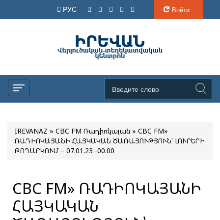
РУС
Войти
IREVANAZ
»
CBC FM Ռադիոկայան
» CBC FM»
ՌԱԴԻՈԿԱՅԱՆԻ ՀԱՅԿԱԿԱՆ ԾԱՌԱՅՈՒԹՅՈՒՆ՝ ԼՈՒՐԵՐԻ
ԹՈՂԱՐԿՈՒՄ – 07.01.23 -00.00
CBC FM» ՌԱԴԻՈԿԱՅԱՆԻ
ՀԱՅԿԱԿԱՆ