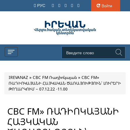
РУС
Войти
IREVANAZ
»
CBC FM Ռադիոկայան
» CBC FM»
ՌԱԴԻՈԿԱՅԱՆԻ ՀԱՅԿԱԿԱՆ ԾԱՌԱՅՈՒԹՅՈՒՆ՝ ԼՈՒՐԵՐԻ
ԹՈՂԱՐԿՈՒՄ – 07.12.22 -11.00
CBC FM» ՌԱԴԻՈԿԱՅԱՆԻ
ՀԱՅԿԱԿԱՆ