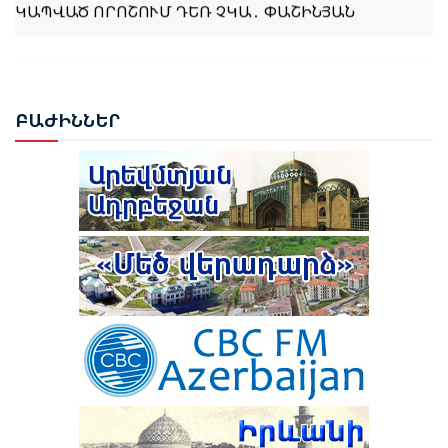
ԿԱՊՎԱԾ ՈՐՈՇՈՒՄ ԴԵՌ ՉԿԱ․ ՓԱՇԻՆՅԱՆ
ՋԱՆԵՍ ՆԱԶԱՐՅԱՆԸ ՈՍԿԵ ՄԵԴԱԼ ՆՎԱՃԵՑ
ԲԱՔՎՈՒՄ
ԲԱԺ
ԻՆՆԵՐ
ԹՈՒՐՔԻԱՆ ԵՐԲԵՔ ՉԻ ԹՈՂՆԻ ԻՐ ԿԻՊՐԱԹՈՒՐՔ
ԵՂԲԱՅՐՆԵՐԻՆ ԵՎ ՔՈՒՅՐԵՐԻՆ ՄԵՆԱԿ․ ԷՐԴՈՂԱՆ
ԹՈՒՐՔԻԱՆ ՍԿՍԵԼ Է ԱՔՅԱՔԱ-ԳՅՈՒՄՐԻ ՀԱՏՎԱԾԻ
ՎԵՐԱԿԱՆԳՆՈՒՄԸ
ԲԱՔՎԻ ԴԱՏԱՐԱՆԸ ՇԱՐՈՒՆԱԿՈՒՄ Է ՔՆՆԵԼ ՀԱՅ
ՔԱՂԱՔԱՑԻՆԵՐԻ ՎԵՐԱԲԵՐՅԱԼ ԴԻՄՈՒՄՆԵՐԸ