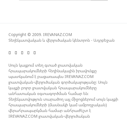
ԻՐԱԿԱՆԱՑՈՒՄԸ
ԱԴՐԲԵՋԱՆԸ ՄԱԿ-Ի ԱՆՎՏԱՆԳՈՒԹՅԱՆ
ԽՈՐՀՐԴՈՒՄ ՇԵՇՏԵԼ Է ԱԽ-Ի ԲԱՆԱՁԵՎԵՐԻ
ԿԱՏԱՐՄԱՆ ԱՆՀՐԱԺԵՇՏՈՒԹՅՈՒՆԸ
Copyright © 2009. IREVANAZ.COM
Տեղեկատվական և վերլուծական կենտրոն - Ադրբեջան
ՄԻԽԵԻԼ ԿԱՎԵԼԱՇՎԻԼԻ. ԱԴՐԲԵՋԱՆԸ, ԹՈՒՐՔԻԱՆ,
ԿԵՆՏՐՈՆԱԿԱՆ ԱՍԻԱՅԻ ԵՐԿՐՆԵՐԸ ԵՎ
Սույն կայքում տեղ գտած լրատվական
ՉԻՆԱՍՏԱՆԸ ԲԱՐՁՐ ԵՆ ԳՆԱՀԱՏՈՒՄ ՎՐԱՍՏԱՆԻ
հրապարակումների հեղինակային իրավունքը
ԴԵՐԸ ՏԱՐԱԾԱՇՐՋԱՆՈՒՄ
պատկանում է բացառապես IREVANAZ.COM
լրատվական-վերլուծական գործակալությանը։ Սույն
կայքի բոլոր լրատվական հրապարակումները
անհատական օգտագործման համար են։
ՉԵՉԵԼԱՇՎԻԼԻՆ ԱԴՐԲԵՋԱՆ-ԳԵՐՄԱՆԻԱ ԵՐԿԿՈՂՄ
Տեղեկատվություն տարածող այլ միջոցներում սույն կայքի
ՌԱԶՄԱՎԱՐԱԿԱՆ ԳՈՐԾԸՆԿԵՐՈՒԹՅԱՆ ՄԱՍԻՆ
հրապարակումների (մասնակի կամ ամբողջական)
վերահրապարկման համար անհրաժեշտ է
IREVANAZ.COM լրատվական-վերլուծական
ՈՒԿՐԱԻՆԱՅՈՒՄ ԱԴՐԲԵՋԱՆԱԿԱՆ ՍՓՅՈՒՌՔԻ
գործակալության գրավոր թույլտվությունը։
ԱԿՏԻՎԻՍՏԻ ՈՐԴԻՆ ՆՇԱՆԱԿՎԵԼ Է ԿԻևԻ ՄԱՐԶԻ