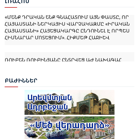
ԼՌԱ
ՀՈՍ
«ՄԵՆՔ ԴՐԱԿԱՆ ԵՆՔ ԳՆԱՀԱՏՈՒՄ ԱՅՆ ՓԱՍՏԸ, ՈՐ
ՀԱՅԱՍՏԱՆԻ ՆԵՐԿԱՅԻՍ ՎԱՐՉԱԿԱԶՄԸ «ԻՐԱԿԱՆ
ՀԱՅԱՍՏԱՆԻ» ՀԱՅԵՑԱԿԱՐԳԸ ԸՆԴՈՒՆԵԼ Է ՈՐՊԵՍ
ՀԻՄՆԱՐԱՐ ՄՈՏԵՑՈՒՄ». ՀԻՔՄԵԹ ՀԱՋԻԵՎ
ՌՈՒԲԵՆ ՌՈՒԲԻՆՅԱՆԸ ԸՆՏՐՎԵՑ ԱԺ ՆԱԽԱԳԱՀ
ՆԱԽԱԳԱՀ ՎԱՀԱԳՆ ԽԱՉԱՏՈՒՐՅԱՆԸ ՍՏՈՐԱԳՐԵՑ
ԲԱԺ
ԻՆՆԵՐ
ՆԻԿՈԼ ՓԱՇԻՆՅԱՆԻՆ ՎԱՐՉԱՊԵՏ ՆՇԱՆԱԿԵԼՈՒ
ՄԱՍԻՆ ՀՐԱՄԱՆԱԳԻՐԸ
ԻԼՀԱՄ ԱԼԻԵՎ. ԿԵՆՏՐՈՆԱԿԱՆ ԱՍԻԱՅԻ ԵՐԿՐՆԵՐԻ
ՀԵՏ ՀԱՐԱԲԵՐՈՒԹՅՈՒՆՆԵՐԸ ԱԴՐԲԵՋԱՆԻ
ԱՐՏԱՔԻՆ ՔԱՂԱՔԱԿԱՆՈՒԹՅԱՆ ՀԻՄՆԱԿԱՆ
ԱՌԱՋՆԱՀԵՐԹՈՒԹՅՈՒՆՆԵՐԻՑ ՄԵԿՆ ԵՆ