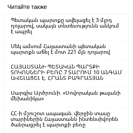
Читайте также
Պետական պարտքը ավելացել է 3 մլրդ
դոլարով, սակայն տնտեսությունն անկում
է ապրել
Մեկ ամսում Հայաստանի պետական
պարտքն աճել է մոտ 221 մլն դոլարով
ՀԱՅԱՍՏԱՆԻ ՊԵՏԱԿԱՆ ՊԱՐՏՔԻ
ՏՈԿՈՍՆԵՐԻ ԲԵՌԸ 7 ՏԱՐՈՒՄ 10 ԱՆԳԱՄ
ԱՎԵԼԱՑԵԼ Է. ՀՐԱՆՏ ԲԱԳՐԱՏՅԱՆ
Սարգիս Արծրունի. «Սովորական թալանի
մեխանիկա»
ՀՀ-ի մշուշոտ ապագան. վերջին տասը
տարիներին Հայաստանն ինտենսիվորեն
ծանրացրել է պարտքի բեռը