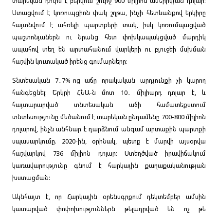
տարեկան դուրս է բերվում շուրջ 900 միլիոն ամերիկյան դոլար:
Ստացվում է կոռուպցիոն փակ շղթա, ինչի հետևանքով երկիրը
հայտնվում է ահռելի պարտքերի տակ, իսկ կոռումպացված
պաշտոնյաներն ու նրանց հետ փոխկապակցված մարդիկ
ապահով տեղ են արտահանում վարկերի ու բյուջեի մսխման
հաշվին կուտակած իրենց գումարները:
Տնտեսական 7․7%-ոց աճը որակական արդյունքի չի կարող
հանգեցնել: Երկրի ՀՆԱ-ն մոտ 10․ միլիարդ դոլար է, և
հայտարարված տնտեսական աճի համատեքստում
տնտեսությունը մեծանում է տարեկան ընդամենը 700-800 միլիոն
դոլարով, ինչն անհնար է դարձնում անգամ արտաքին պարտքի
սպասարկումը. 2020-ին, օրինակ, պետք է մարվի այսօրվա
հաշվարկով 736 միլիոն դոլար: Ստեղծված իրավիճակում
կառավարությունը գնում է հարկային քաղաքականության
խստացման:
Ակնհայտ է, որ Հարկային օրենսգրքում դեկտեմբեր ամսին
կատարված փոփոխություններն թելադրված են ոչ թե