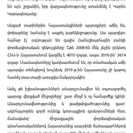
են այն շրջանին, երբ վարչապետությունը ստանձնել է Կարեն
Կարապետյանը:
Անցած տարիներին հայաստանցիների պարտքերն աճել են,
փոխարենը նահանջ է ապրել բարեկեցությունը: Սա պարզելու
համար էլ` օգնության են գալիս Համաշխարհային բանկի
փորձագիտական զեկույցները: Եթե 2008-ին մեկ շնչին ընկնող
ՀՆԱ-ն Հայաստանում կազմել է 4010 դոլար, ապա 2016-ին՝ 3614
դոլար: Մասնագետները կանխատեսում են, որ տնտեսական աճի
այսօրվա տեմպերով նույնիսկ 2019 թ-ին Հայաստանը չի կարող
հասնել տաս տարի առաջվա մակարդակին:
Ասել, թե իշխանություններն անարդյունավետ են օգտագործել
պարտք վերցված միջոցները` շատ մեղմ և ոչ համարժեք կլինի:
Անարդյունավետությունից և թափթփվածությունից զատ`
ակնհայտորեն գործ ունենք կոռուպցիոն դրսևորումների հետ,
մանավանդ՝ միջազգային փորձագիտական
գնահատականներով Հայաստանից ապօրինի ճանապարհներով