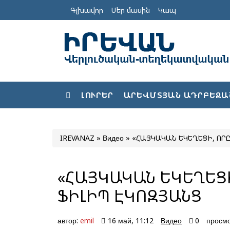
Գլխավոր
Մեր մասին
Կապ
ԼՈՒՐԵՐ
ԱՐԵՎՄՏՅԱՆ ԱԴՐԲԵՋԱ
IREVANAZ
»
Видео
» «ՀԱՅԿԱԿԱՆ ԵԿԵՂԵՑԻ, ՈՐԸ
«ՀԱՅԿԱԿԱՆ ԵԿԵՂԵՑԻ,
ՖԻԼԻՊ ԷԿՈԶՅԱՆՑ
автор:
emil
16 май, 11:12
Видео
0
просмо