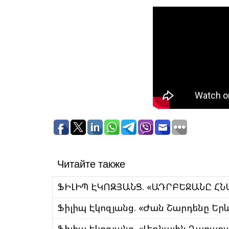
Читайте также
ՖԻԼԻՊ ԷԿՈԶՅԱՆՑ. «ԱԴՐԲԵՋԱՆԸ ՀՆ
Ֆիլիպ Էկոզյանց. «Ժան Շարդենը Երև
Ֆիլիպ Էկոզյանց. «Լեռնային Ղարաբ