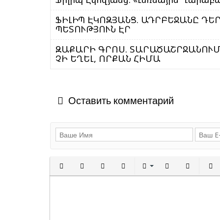
ՖԻԼԻՊ ԷԿՈԶՅԱՆՑ. ԱԴՐԲԵՋԱՆԸ ԴԵՐ XVII ԴԱ
ՊԵՏՈՒԹՅՈՒՆ ԷՐ
ԶԱՔԱՐԻ ԳՐՈՍ. ՏԱՐԱԾԱՇՐՋԱՆՈՒՄ
ՉԻ ԵՂԵԼ, ՈՐՔԱՆ ՀԻՄԱ
Оставить комментарий
Полужирный
Курсив
Подчеркнутый
Зачеркнутый
Выравнивани
Нумерованн
Марки