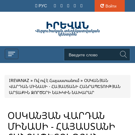
РУС
Войти
IREVANAZ
»
Ով ով է Հայաստանում
» ՕՍԿԱՆՅԱՆ
ՎԱՐԴԱՆ ՄԻՆԱՍԻ - ՀԱՅԱՍՏԱՆԻ ՀԱՆՐԱՊԵՏՈՒԹՅԱՆ
ԱՐՏԱՔԻՆ ԶՈՐԾԵՐԻ ՆԱԽԿԻՆ ՆԱԽԱՐԱՐ
ՕՍԿԱՆՅԱՆ ՎԱՐԴԱՆ
ՄԻՆԱՍԻ - ՀԱՅԱՍՏԱՆԻ