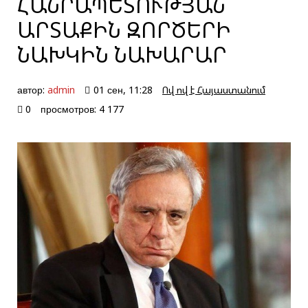
ՀԱՆՐԱՊԵՏՈՒԹՅԱՆ
ԱՐՏԱՔԻՆ ԶՈՐԾԵՐԻ
ՆԱԽԿԻՆ ՆԱԽԱՐԱՐ
автор:
admin
01 сен, 11:28
Ով ով է Հայաստանում
0
просмотров: 4 177