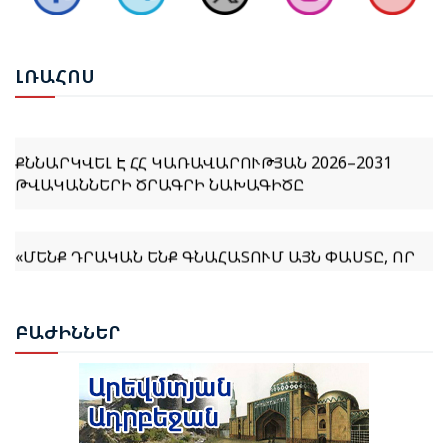
ԵՐԵՎԱՆՈՒՄ ԿԱՅԱՑԵԼ Է ԱՆԻԻ ԿԱՄՐՋԻ
ՎԵՐԱԿԱՆԳՆՄԱՆ ՀԱՐՑԵՐՈՎ ՀԱՅԱՍՏԱՆ-ԹՈՒՐՔԻԱ
ԱՇԽԱՏԱՆՔԱՅԻՆ ԽՄԲԻ ՀԱՆԴԻՊՈՒՄԸ
ԼՌԱ
ՀՈՍ
ՔՆՆԱՐԿՎԵԼ Է ՀՀ ԿԱՌԱՎԱՐՈՒԹՅԱՆ 2026–2031
ԹՎԱԿԱՆՆԵՐԻ ԾՐԱԳՐԻ ՆԱԽԱԳԻԾԸ
«ՄԵՆՔ ԴՐԱԿԱՆ ԵՆՔ ԳՆԱՀԱՏՈՒՄ ԱՅՆ ՓԱՍՏԸ, ՈՐ
ՀԱՅԱՍՏԱՆԻ ՆԵՐԿԱՅԻՍ ՎԱՐՉԱԿԱԶՄԸ «ԻՐԱԿԱՆ
ՀԱՅԱՍՏԱՆԻ» ՀԱՅԵՑԱԿԱՐԳԸ ԸՆԴՈՒՆԵԼ Է ՈՐՊԵՍ
ՀԻՄՆԱՐԱՐ ՄՈՏԵՑՈՒՄ». ՀԻՔՄԵԹ ՀԱՋԻԵՎ
ԲԱԺ
ԻՆՆԵՐ
ՌՈՒԲԵՆ ՌՈՒԲԻՆՅԱՆԸ ԸՆՏՐՎԵՑ ԱԺ ՆԱԽԱԳԱՀ
ՆԱԽԱԳԱՀ ՎԱՀԱԳՆ ԽԱՉԱՏՈՒՐՅԱՆԸ ՍՏՈՐԱԳՐԵՑ