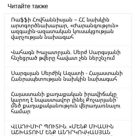
Читайте также
Ռաֆֆի Հովհաննիսյան – ՀՀ նախկին
արտգործնախարար, «Ժարանգություն»
ազգային-ազատական կուսակցության
վարչության նախագահ
Վահագն Խաչատրյան. Սերժ Սարգսյանի
հնչեցրած թվերը հավատ չեն ներշնչում
Սարգսյան Սերժիկ Ազատի - Հայաստանի
Հանրապետության նախկին նախագահ
Հայաստանի քաղաքական իրավիճակը
կարող է նպաստավոր լինել Քոչարյանի`
մեծ քաղաքականություն վերադառնալու
համար
ՎԼԱԴԻՄԻՐ ՊՈՒՏԻՆ. «ՄԵՆՔ ՄԻԱՍԻՆ
ԱՇԽԱՏՈՒՄ ԵՆՔ ԱՆԴՐԿՈՎԿԱՍՅԱՆ