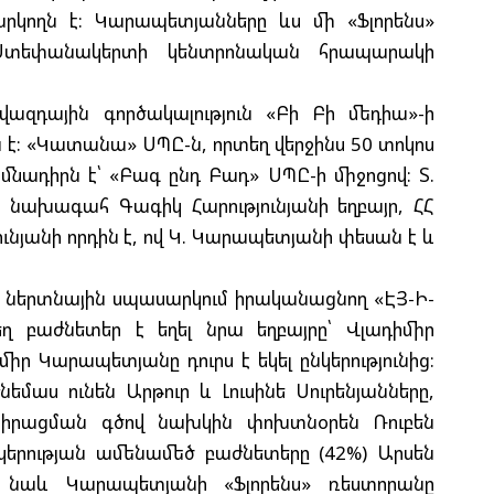
Ի
րկողն է: Կարապետյանները ևս մի «Ֆլորենս»
Գ
 Ստեփանակերտի կենտրոնական հրապարակի
Ա
ովազդային գործակալություն «Բի Բի մեդիա»-ի
Ն
 է: «Կատանա» ՍՊԸ-ն, որտեղ վերջինս 50 տոկոս
Ի
իմնադիրն է՝ «Բագ ընդ Բադ» ՍՊԸ-ի միջոցով: Տ.
Մ
նախագահ Գագիկ Հարությունյանի եղբայր, ՀՀ
Ե
Հ
նյանի որդին է, ով Կ. Կարապետյանի փեսան է և
Զ
 ներտնային սպասարկում իրականացնող «ԷՅ-Ի-
 բաժնետեր է եղել նրա եղբայրը՝ Վլադիմիր
Շ
Ծ
ր Կարապետյանը դուրս է եկել ընկերությունից:
եմաս ունեն Արթուր և Լուսինե Սուրենյանները,
ն իրացման գծով նախկին փոխտնօրեն Ռուբեն
նկերության ամենամեծ բաժնետերը (42%) Արսեն
ես նաև Կարապետյանի «Ֆլորենս» ռեստորանը