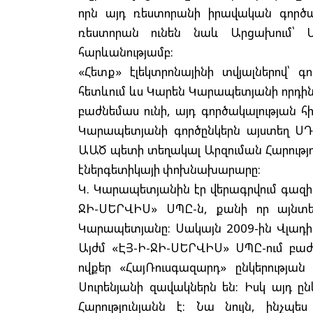
որն այդ ռեստորանի իրավական գործա
ռեստորան ունեն նաև Արցախում՝
հարևանությամբ:
«Հետք» էլեկտրոնայինի տվյալներով՝ գ
հետևում ևս Կարեն Կարապետյանի որդին
բաժնեմաս ունի, այդ գործակալության հ
Կարապետյանի գործընկերն այստեղ ՍԴ 
ԱԱԾ պետի տեղակալ Արզուման Հարությու
էներգետիկայի փոխնախարարը:
Կ. Կարապետյանին էր վերագրվում գազի
ՋԻ-ՍԵՐՎԻՍ» ՍՊԸ-ն, քանի որ այնտեղ
Կարապետյանը: Սակայն 2009-ին Վլադիմի
Այժմ «ԷՅ-Ի-ՋԻ-ՍԵՐՎԻՍ» ՍՊԸ-ում բաժն
ովքեր «ՀայՌուսգազարդ» ընկերությա
Սուրենյանի զավակներն են: Իսկ այդ ը
Հարությունյանն է: Նա նույն, ինչպ