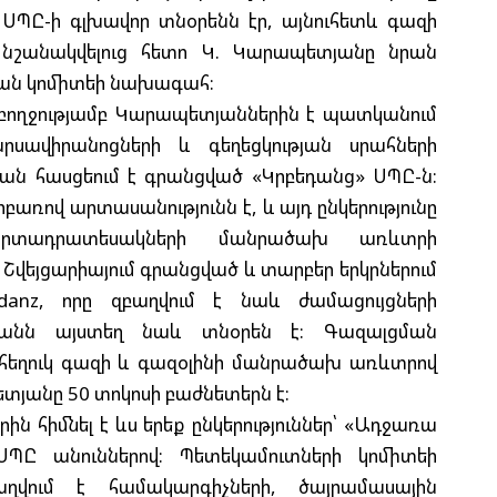
 ՍՊԸ-ի գլխավոր տնօրենն էր, այնուհետև գազի
 նշանակվելուց հետո Կ. Կարապետյանը նրան
ան կոմիտեի նախագահ:
մբողջությամբ Կարապետյաններին է պատկանում
սավիրանոցների և գեղեցկության սրահների
 տան հասցեում է գրանցված «Կրբեդանց» ՍՊԸ-ն:
ռով արտասանությունն է, և այդ ընկերությունը
արտադրատեսակների մանրածախ առևտրի
Շվեյցարիայում գրանցված և տարբեր երկրներում
bedanz, որը զբաղվում է նաև ժամացույցների
յանն այստեղ նաև տնօրեն է: Գազալցման
հեղուկ գազի և գազօլինի մանրածախ առևտրով
տյանը 50 տոկոսի բաժնետերն է:
ն հիմնել է ևս երեք ընկերություններ՝ «Ադջառա
Ը անուններով: Պետեկամուտների կոմիտեի
աղվում է համակարգիչների, ծայրամասային