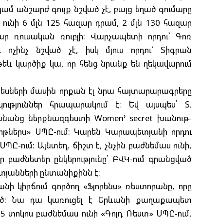
Հ
մ անշարժ գույք նշված չէ, բայց եղած գումարը
Հ
ունի 6 մլն 125 հազար դրամ, 2 մլն 130 հազար
Մ
ար ռուսական ռուբլի: Վարչապետի որդու՝ Գոռ
չինչ նշված չէ, իսկ մյուս որդու՝ Տիգրան
Ո
թեև կարծիք կա, որ հենց նրանք են ղեկավարում
Թ
եսների մասին որքան էլ նրա հայտարարագրերը
կություններ հրապարակում է: Եվ այսպես՝ Տ.
Հ
նանց ներքնազգեստի Women’ secret խանութ-
T
Պ
թներս» ՍՊԸ-ում: Կարեն Կարապետյանի որդու
ՍՊԸ-ում: Այնտեղ, ճիշտ է, չնչին բաժնեմաս ունի,
ր բաժնետեր ընկերությունը՝ ԲՎԿ-ում գրանցված
Հ
ետյանների ընտանիքինն է:
Ղ
Ա
նի կիրճում գործող «Ֆլորենս» ռեստորանը, որը
ված: Նա դա կառուցել է Երևանի քաղաքապետ
 տոկոս բաժնեմաս ունի «Գոլդ Ռեստ» ՍՊԸ-ում,