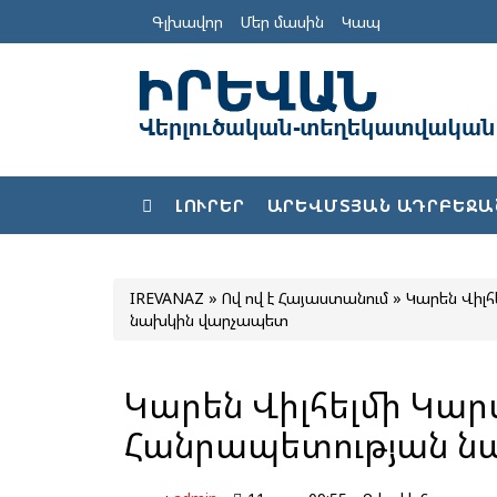
Գլխավոր
Մեր մասին
Կապ
ԼՈՒՐԵՐ
ԱՐԵՎՄՏՅԱՆ ԱԴՐԲԵՋԱ
IREVANAZ
»
Ով ով է Հայաստանում
» Կարեն Վիլ
նախկին վարչապետ
Կարեն Վիլհելմի Կա
Հանրապետության ն