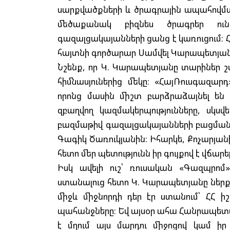
սարքվածքների և ծրագրային ապահով
մեծաքանակ բիզնես ծրագրեր ուն
գազալցակայանների ցանց է կառուցում:
հայտնի գործարար Սամվել Կարապետյան
Նշենք, որ Կ. Կարապետյանը տարիներ շ
հիմնասյուներից մեկը: «ՀայՌուսգազարդ
որոնց մասին միշտ բարձրաձայնել են ը
զբաղվող կազմակերպությունները, սկսվ
բազմաթիվ գազալցակայանների բացման հ
Գագիկ Ծառուկյանին: Իհարկե, Քոչարյա
հետո մեր պետությունն իր գույքով է վճարել
Իսկ ավելի ուշ՝ ռուսական «Գազպրոմ
ստանալուց հետո Կ. Կարապետյանը ներքի
միջև միջնորդի դեր էր ստանում՝ ՀՀ ի
պահանջները: Եվ այսօր ահա Հանրապետա
է մղում այս մարդու միջոցով կամ իր