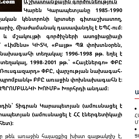
Աշխատանքային գործունեություն
Ե
Ա
Կարեն Կարապետյանը 1985-1990
Ք
ղական կենտրոնի կրտսեր գիտաշխատող,
Ա
Շ
արիչ, միաժամանակ դասավանդել է ԵՊՀ-ում։
Բ
ն և մշակույթի գործիչների ասոցիացիայի
 «Լիմենս» ԿԻՏԿ, «Բայթ» ՊՁ փոխտնօրեն,
Թ
Բ
Կ
Ո
ախագահի տեղակալ։ 1996-1998 թթ. եղել է
Ա
տեղակալ, 1998-2001 թթ.՝ «Հայէներգո» ՓԲԸ
ՀայՌուսգազարդ» ՓԲԸ, վարչության նախագահ-
Գ
Ջ
Ն
Գազպրոմբանկ» ԲԲԸ առաջին փոխնախագահն է։
Բ
Ա
ԶՊՐՈՄԲԱՆԿԻ ԽՈՒՄԲ» Խորհրդի անդամ:
Խ
Թ
Որդին՝ Տիգրան Կարապետյան (ամուսնացել է
Հ
Կ
Մ
րապետյան (ամուսնացել է ՀՀ էներգետիկայի
Ք
հետ):
Ց
Հ
 թեև առաջին հայացքից խիստ գայթակղիչ է,