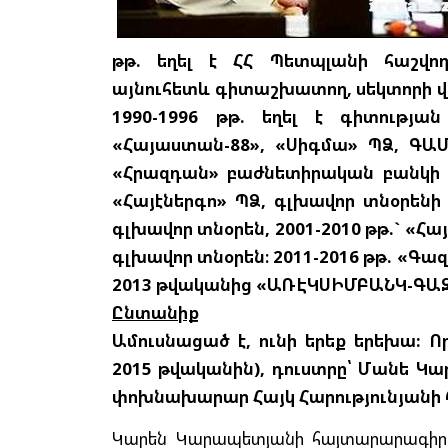
թթ. եղել է ՀՀ Պետպլանի հաշվո
այնուհետև գիտաշխատող, սեկտորի վ
1990-1996 թթ. եղել է գիտությա
«Հայաստան-88», «Սիգմա» ՊՁ, ԳԱՄ
«Հրազդան» բաժնետիրական բանկի ն
«Հայէներգո» ՊՁ, գլխավոր տնօրենի 
գլխավոր տնօրեն, 2001-2010 թթ.` «
գլխավոր տնօրեն։ 2011-2016 թթ. «
2013 թվականից «ԱՌԷԿՍԻՄԲԱՆԿ-ԳԱ
Ընտանիք
Ամուսնացած է, ունի երեք երեխա: 
2015 թվականին), դուստրը՝ Մանե Կա
փոխնախարար Հայկ Հարությունյանի 
Կարեն Կարապետյանի հայտարարագիրը