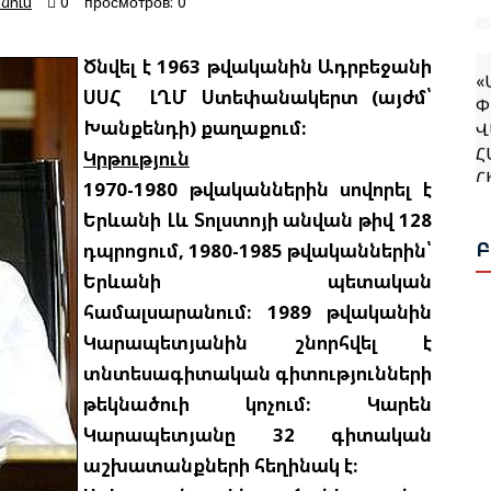
նում
0
просмотров: 0
«
Ծնվել է 1963 թվականին Ադրբեջանի
Փ
Վ
ՍՍՀ ԼՂՄ Ստեփանակերտ (այժմ՝
Հ
Խանքենդի) քաղաքում:
Հ
Կրթություն
1970-1980 թվականներին սովորել է
Երևանի Լև Տոլստոյի անվան թիվ 128
Ռ
Ն
դպրոցում, 1980-1985 թվականներին՝
Երևանի պետական
համալսարանում: 1989 թվականին
Ն
Կարապետյանին շնորհվել է
Ս
Վ
տնտեսագիտական գիտությունների
Հ
թեկնածուի կոչում: Կարեն
Կարապետյանը 32 գիտական
աշխատանքների հեղինակ է:
Ի