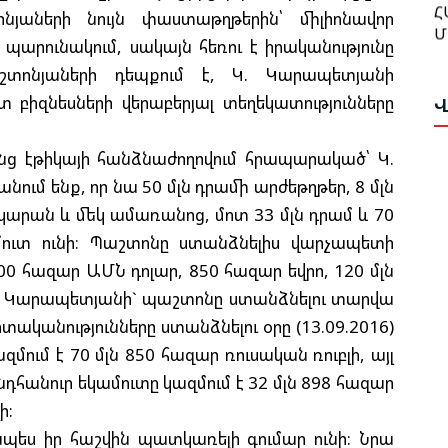
Թ
Մ
յաների նույն փաստաթղթերին՝ միլիոնավոր
Հ
Ա
է պարունակում, սակայն հեռու է իրականությունը
Ա
աշտոնյաների դեպքում է, Կ. Կարապետյանի
Ն
Բ
բիզնեսների վերաբերյալ տեղեկատությունները
Վ
Վ
Հ
Դ
էթիկայի հանձնաժողովում հրապարակած՝ Կ.
Գ
Ա
մ ենք, որ նա 50 մլն դրամի արժեթղթեր, 8 մլն
Ա
կարան և մեկ ամառանոց, մոտ 33 մլն դրամ և 70
Թ
Ս
մուտ ունի։ Պաշտոնը ստանձնելիս վարչապետի
Ի
Ա
00 հազար ԱՄՆ դոլար, 850 հազար եվրո, 120 մլն
Ը
Ս
արեն Կարապետյանի` պաշտոնը ստանձնելու տարվա
Հ
Փ
Կ
ականությունները ստանձնելու օրը (13.09.2016)
Պ
ւմ է 70 մլն 850 հազար ռուսական ռուբլի, այլ
Գ
Շ
նդհանուր եկամուտը կազմում է 32 մլն 898 հազար
Մ
ի:
Հ
Դ
պես իր հաշվին պատկառելի գումար ունի: Նրա