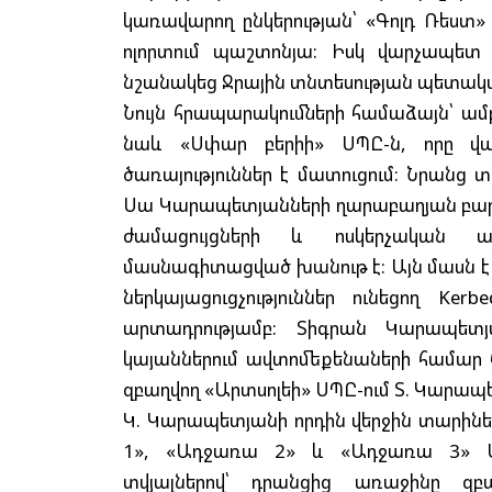
կառավարող ընկերության՝ «Գոլդ Ռեստ»
ոլորտում պաշտոնյա: Իսկ վարչապետ
նշանակեց Ջրային տնտեսության պետակ
Նույն հրապարակումների համաձայն՝ ա
նաև «Սփար բերիի» ՍՊԸ-ն, որը վար
ծառայություններ է մատուցում: Նրանց
Սա Կարապետյանների ղարաբաղյան բարբա
ժամացույցների և ոսկերչական 
մասնագիտացված խանութ է: Այն մասն է 
ներկայացուցչություններ ունեցող Ker
արտադրությամբ: Տիգրան Կարապետ
կայաններում ավտոմեքենաների համար 
զբաղվող «Արտսոլեի» ՍՊԸ-ում Տ. Կարապե
Կ. Կարապետյանի որդին վերջին տարիների
1», «Ադջառա 2» և «Ադջառա 3» ՍՊ
տվյալներով՝ դրանցից առաջինը զբ