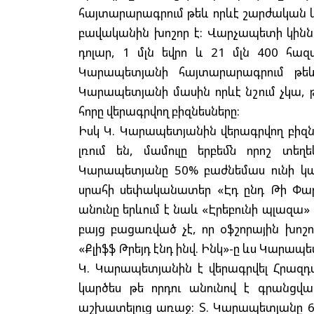
հայտարարագրում թեև որևէ շարժական կա
բավականին խոշոր է: Վարչապետի կինն 
դոլար, 1 մլն եվրո և 21 մլն 400 հազ
Կարապետյանի հայտարարագրում թեև ո
Կարապետյանի մասին որևէ նշում չկա, 
հորը վերագրվող բիզնեսները:
Իսկ Կ. Կարապետյանին վերագրվող բիզն
լռում են, մամուլը երբեմն որոշ տեղե
Կարապետյանը 50% բաժնեմաս ունի կա
սրահի սեփականատեր «Էդ ընդ Թի Փար
անունը երևում է նաև «Էրեբունի պլազա» 
բայց բացառված չէ, որ օֆշորային խոշո
«Քլիֆֆ Թրեյդ էնդ ինվ. Ինկ»-ը ևս Կարապ
Կ. Կարապետյանին է վերագրվել Հրազդա
կարծես թե որդու անունով է գրանց
աշխատելուց առաջ: Տ. Կարապետյանը 65