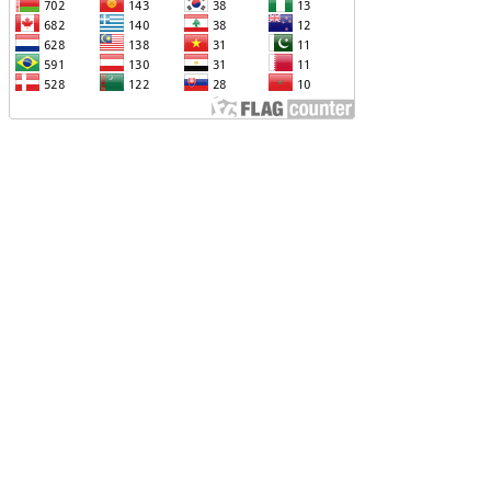
ԱՐԱԲԵՐՈՒԹՅՈՒՆՆԵՐԻՆ ՎԵՐԱԲԵՐՈՂ
ԱՐՑԵՐԸ ԱԴՐԲԵՋԱՆԻ ՆԿԱՏՄԱՄԲ
ԵԿՆԱԲԱՆԵԼՈՒ ՊՐԱԿՏԻԿԱՅԻՆ
Չ ՈՔ ԻՆՁ ՉԻ ԹԵԼԱԴՐԵԼՈՒ ԻՆՁ ՝ ՎԱՃԱՌԵԼ
ՈՒՐՔԻԱՅԻՆ F-35, ԹԵ ՈՉ. ԹՐԱՄՓ
ԱՅԱՑՔ ՀԱՅԱՍՏԱՆԻՑ. ՈՐՔԱ՞Ն ԲԱՐՁՐ ԵՆ
RIPP-Ի ԿՅԱՆՔԻ ԿՈՉՄԱՆ ՇԱՆՍԵՐՆ ԱՅՍ
ԱՀԻՆ
ԱՊԿ-Ի ՄԱՍՆԱԿՑՈՒԹՅՈՒՆԸ
ԱՐԱԲԱՂՅԱՆ ՀԱԿԱՄԱՐՏՈՒԹՅԱՆՆ
ՆՀՆԱՐ ԷՐ․ ԶԱԽԱՐՈՎԱ