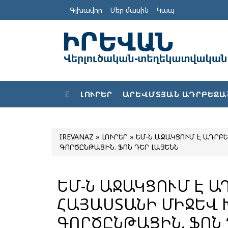
Գլխավոր
Մեր մասին
Կապ
ԼՈՒՐԵՐ
ԱՐԵՎՄՏՅԱՆ ԱԴՐԲԵՋԱ
IREVANAZ
»
ԼՈՒՐԵՐ
» ԵՄ-Ն ԱՋԱԿՑՈՒՄ Է ԱԴՐ
ԳՈՐԾԸՆԹԱՑԻՆ. ՖՈՆ ԴԵՐ ԼԱՅԵՆՆ
ԵՄ-Ն ԱՋԱԿՑՈՒՄ Է Ա
ՀԱՅԱՍՏԱՆԻ ՄԻՋԵՎ
ԳՈՐԾԸՆԹԱՑԻՆ. ՖՈՆ 