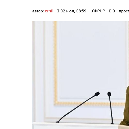
автор:
emil
02 июл, 08:59
ԼՈՒՐԵՐ
0
прос