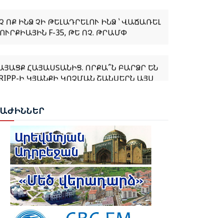
Չ ՈՔ ԻՆՁ ՉԻ ԹԵԼԱԴՐԵԼՈՒ ԻՆՁ ՝ ՎԱՃԱՌԵԼ
ՈՒՐՔԻԱՅԻՆ F-35, ԹԵ ՈՉ. ԹՐԱՄՓ
ԱՅԱՑՔ ՀԱՅԱՍՏԱՆԻՑ. ՈՐՔԱ՞Ն ԲԱՐՁՐ ԵՆ
RIPP-Ի ԿՅԱՆՔԻ ԿՈՉՄԱՆ ՇԱՆՍԵՐՆ ԱՅՍ
ԱՀԻՆ
ԲԱԺ
ԻՆՆԵՐ
ԱՊԿ-Ի ՄԱՍՆԱԿՑՈՒԹՅՈՒՆԸ
ԱՐԱԲԱՂՅԱՆ ՀԱԿԱՄԱՐՏՈՒԹՅԱՆՆ
ՆՀՆԱՐ ԷՐ․ ԶԱԽԱՐՈՎԱ
ՐԱՆԱԿԱՆ ԵՐԿՈՒ ԼՐԱՏՎԱՄԻՋՈՑԻ
ՈՐԾՈՒՆԵՈՒԹՅՈՒՆ ԱԴՐԲԵՋԱՆՈՒՄ
ՆՕՐԻՆԱԿԱՆ Է ՃԱՆԱՉՎԵԼ