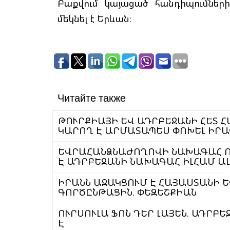
Բաքվում կայացած հանդիպումներ
մեկնել է Երևան։
Читайте также
ԹՈՒՐՔԻԱՅԻ ԵՎ ԱԴՐԲԵՋԱՆԻ ՀԵՏ 
ԿԱՐՈՂ Է ԱՐՄԱՏԱՊԵՍ ՓՈԽԵԼ ԻՐԱՎ
ԵՎՐԱՀԱՆՁՆԱԺՈՂՈՎԻ ՆԱԽԱԳԱՀ ՈՒ
Է ԱԴՐԲԵՋԱՆԻ ՆԱԽԱԳԱՀ ԻԼՀԱՄ Ա
ԻՐԱՆՆ ԱՋԱԿՑՈՒՄ Է ՀԱՅԱՍՏԱՆԻ 
ԳՈՐԾԸՆԹԱՑԻՆ. ՓԵԶԵՇՔԻԱՆ
ՈՒՐՍՈՒԼԱ ՖՈՆ ԴԵՐ ԼԱՅԵՆ. ԱԴՐԲ
Է