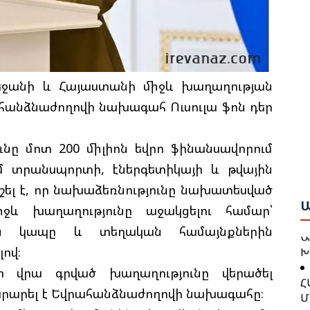
Ն
Ի
Մ
Ե
Հ
բեջանի և Հայաստանի միջև խաղաղության
Շ
Զ
Բ
հանձնաժողովի նախագահ Ուսուլա ֆոն դեր
Բ
Շ
Ո
ւնը մոտ 200 միլիոն եվրո ֆինանսավորում
Ծ
Ա
մ տրանսպորտի, էներգետիկայի և թվային
շել է, որ նախաձեռնությունը նախատեսված
Գ
Ա
Ն
և խաղաղությունը աջակցելու համար՝
Խ
Ա
ին կապը և տեղական համայնքներին
Կ
Խ
ով։
Հ
 վրա գրված խաղաղությունը վերածել
Մ
Մ
արարել է Եվրահանձնաժողովի նախագահը։
Թ