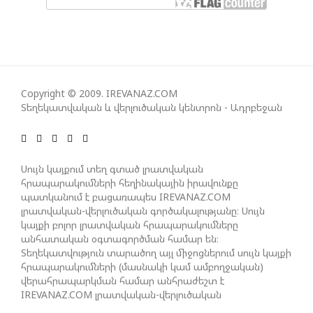
ՀԱՅԱՑՔ ՀԱՅԱՍՏԱՆԻՑ. ՈՐՔԱ՞Ն ԲԱՐՁՐ ԵՆ TRIPP-Ի
ԿՅԱՆՔԻ ԿՈՉՄԱՆ ՇԱՆՍԵՐՆ ԱՅՍ ՊԱՀԻՆ
ՀԱՊԿ-Ի ՄԱՍՆԱԿՑՈՒԹՅՈՒՆԸ ՂԱՐԱԲԱՂՅԱՆ
Copyright © 2009. IREVANAZ.COM
ՀԱԿԱՄԱՐՏՈՒԹՅԱՆՆ ԱՆՀՆԱՐ ԷՐ․ ԶԱԽԱՐՈՎԱ
Տեղեկատվական և վերլուծական կենտրոն - Ադրբեջան
ԻՐԱՆԱԿԱՆ ԵՐԿՈՒ ԼՐԱՏՎԱՄԻՋՈՑԻ
Սույն կայքում տեղ գտած լրատվական
ԳՈՐԾՈՒՆԵՈՒԹՅՈՒՆ ԱԴՐԲԵՋԱՆՈՒՄ ԱՆՕՐԻՆԱԿԱՆ
հրապարակումների հեղինակային իրավունքը
Է ՃԱՆԱՉՎԵԼ
պատկանում է բացառապես IREVANAZ.COM
լրատվական-վերլուծական գործակալությանը։ Սույն
կայքի բոլոր լրատվական հրապարակումները
ՆԱԽԱԳԱՀ ԻԼՀԱՄ ԱԼԻԵՎԸ ՇՆՈՐՀԱՎՈՐԵԼ Է ԻՐ
անհատական օգտագործման համար են։
ՄԱԼԴԻՎՑԻ ԳՈՐԾԸՆԿԵՐ ՄՈՀԱՄՄԵԴ ՄՈՒԻԶԱՅԻՆ.
Տեղեկատվություն տարածող այլ միջոցներում սույն կայքի
«ՄԵՆՔ ԳՈՀ ԵՆՔ ԱԴՐԲԵՋԱՆԻ ԵՎ ՄԱԼԴԻՎՆԵՐԻ
հրապարակումների (մասնակի կամ ամբողջական)
վերահրապարկման համար անհրաժեշտ է
ՄԻՋԵՎ ՀԱՐԱԲԵՐՈՒԹՅՈՒՆՆԵՐԻ ԴԻՆԱՄԻԿ
IREVANAZ.COM լրատվական-վերլուծական
ԶԱՐԳԱՑՈՒՄԻՑ»
գործակալության գրավոր թույլտվությունը։