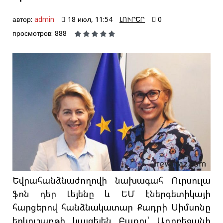
автор:
admin
18 июл, 11:54
ԼՈՒՐԵՐ
0
просмотров: 888
Եվրահանձնաժողովի նախագահ Ուրսուլա
ֆոն դեր Լեյենը և ԵՄ էներգետիկայի
հարցերով հանձնակատար Քադրի Սիմսոնը
երկուշաբթի կայցելեն Բաքու՝ Ադրբեջանի