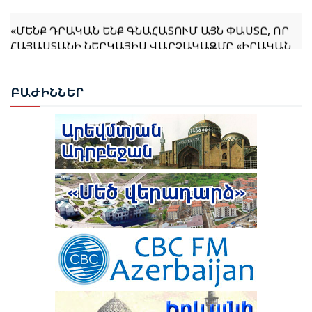
«ՄԵՆՔ ԴՐԱԿԱՆ ԵՆՔ ԳՆԱՀԱՏՈՒՄ ԱՅՆ ՓԱՍՏԸ, ՈՐ
ՀԱՅԱՍՏԱՆԻ ՆԵՐԿԱՅԻՍ ՎԱՐՉԱԿԱԶՄԸ «ԻՐԱԿԱՆ
ՀԱՅԱՍՏԱՆԻ» ՀԱՅԵՑԱԿԱՐԳԸ ԸՆԴՈՒՆԵԼ Է ՈՐՊԵՍ
ՀԻՄՆԱՐԱՐ ՄՈՏԵՑՈՒՄ». ՀԻՔՄԵԹ ՀԱՋԻԵՎ
ԲԱԺ
ԻՆՆԵՐ
ՌՈՒԲԵՆ ՌՈՒԲԻՆՅԱՆԸ ԸՆՏՐՎԵՑ ԱԺ ՆԱԽԱԳԱՀ
ՆԱԽԱԳԱՀ ՎԱՀԱԳՆ ԽԱՉԱՏՈՒՐՅԱՆԸ ՍՏՈՐԱԳՐԵՑ
ՆԻԿՈԼ ՓԱՇԻՆՅԱՆԻՆ ՎԱՐՉԱՊԵՏ ՆՇԱՆԱԿԵԼՈՒ
ՄԱՍԻՆ ՀՐԱՄԱՆԱԳԻՐԸ
ԻԼՀԱՄ ԱԼԻԵՎ. ԿԵՆՏՐՈՆԱԿԱՆ ԱՍԻԱՅԻ ԵՐԿՐՆԵՐԻ
ՀԵՏ ՀԱՐԱԲԵՐՈՒԹՅՈՒՆՆԵՐԸ ԱԴՐԲԵՋԱՆԻ
ԱՐՏԱՔԻՆ ՔԱՂԱՔԱԿԱՆՈՒԹՅԱՆ ՀԻՄՆԱԿԱՆ
ԱՌԱՋՆԱՀԵՐԹՈՒԹՅՈՒՆՆԵՐԻՑ ՄԵԿՆ ԵՆ