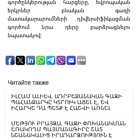
գործընկերության հարցերը, եվրոպական
երկրներ բնական գազի
մատակարարումների դիվերսիֆիկացման
գործում նրա դերը բարձրացնելու
նպատակով:
Читайте также
ԻԼՀԱՄ ԱԼԻԵՎ. ԱԴՐԲԵՋԱՆԱԿԱՆ ԳԱԶԻ
ՊԱՀԱՆՋԱՐԿԸ ԿՏՐՈՒԿ ԱՃԵԼ Է, ԵՎ
ԻՀԱՐԿԵ ԴԱ ՊԵՏՔ Է ՀԱՇՎԻ ԱՌՆԵԼ
ՄԵԹՅՈՒ ԲՐԱՅԶԱ. ԳԱԶԻ ՓՈԽԱՆԱԿՄԱՆ
ԵՌԱԿՈՂՄ ՊԱՅՄԱՆԱԳԻՐԸ ՇԱՏ
ՆՇԱՆԱԿԱԼԻՑ ԻՐԱԴԱՐՁՈՒԹՅՈՒՆ Է