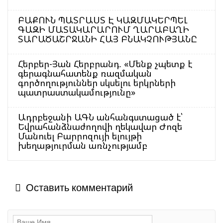
ԲԱՔՈՒՆ ՊԱՏՐԱՍՏ Է ԿԱԶՄԱԿԵՐՊԵԼ
ԳԱԶԻ ՄԱՏԱԿԱՐԱՐՈՒՄ ՂԱՐԱԲԱՂԻ
ՏԱՐԱԾԱՇՐՋԱՆԻ ՀԱՅ ԲՆԱԿՉՈՒԹՅԱՆԸ
Հերբեր-Յան Հերբրանդ. «Մենք չպետք է
գերագնահատենք ռազմական
գործողություններ սկսելու երկրների
պատրաստակամությունը»
Ադրբեջանի ԱԳՆ անհանգստացած է՝
Եվրահանձնաժողովի ղեկավար Ժոզե
Մանուել Բարրոզույի ելույթի
խեղաթյուրման առնչությամբ
Оставить комментарий