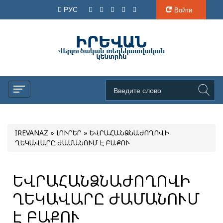
РУС
Войти
IREVANAZ
»
ԼՈՒՐԵՐ
» ԵՎՐԱՀԱՆՁՆԱԺՈՂՈՎԻ
ՂԵԿԱՎԱՐԸ ԺԱՄԱՆՈՒՄ Է ԲԱՔՈՒ
ԵՎՐԱՀԱՆՁՆԱԺՈՂՈՎԻ
ՂԵԿԱՎԱՐԸ ԺԱՄԱՆՈՒՄ
Է ԲԱՔՈՒ