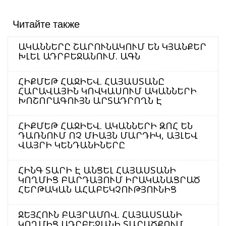
Читайте также
ԱԿԱՆՆԵՐԸ ՇԱՐՈՒՆԱԿՈՒՄ ԵՆ ԿՅԱՆՔԵՐ
ԽԼԵԼ ԱԴՐԲԵՋԱՆՈՒՄ. ԱԳՆ
ՀԻՔՄԵԹ ՀԱՋԻԵՎ. ՀԱՅԱՍՏԱՆԸ
ՀԱՐԱՎԱՅԻՆ ԿՈՎԿԱՍՈՒՄ ԱԿԱՆՆԵՐԻ
ԽՈՇՈՐԱԳՈՒՅՆ ԱՐՏԱԴՐՈՂՆ Է
ՀԻՔՄԵԹ ՀԱՋԻԵՎ. ԱԿԱՆՆԵՐԻ ԶՈՀ ԵՆ
ԴԱՌՆՈՒՄ ՈՉ ՄԻԱՅՆ ՄԱՐԴԻԿ, ԱՅԼԵՎ
ՎԱՅՐԻ ԿԵՆԴԱՆԻՆԵՐԸ
ՀԻՆԳ ՏԱՐԻ Է ԱՆՑԵԼ ՀԱՅԱՍՏԱՆԻ
ԿՈՂՄԻՑ ԲԱՐԴԱՅՈՒՄ ԻՐԱԿԱՆԱՑՐԱԾ
ՀԵՐԹԱԿԱՆ ԱՀԱԲԵԿՉՈՒԹՅՈՒՆԻՑ
ՋԵՅՀՈՒՆ ԲԱՅՐԱՄՈՎ. ՀԱՅԱՍՏԱՆԻ
ԿՈՂՄԻՑ ԱԴՐԲԵՋԱՆԻ ՏԱՐԱԾՔՈՒՄ