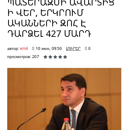
ՊԱՏԵՐԱԶՄԻ ԱՎԱՐՏԻՑ
Ի ՎԵՐ, ԵՐԿՐՈՒՄ
ԱԿԱՆՆԵՐԻ ԶՈՀ Է
ԴԱՐՁԵԼ 427 ՄԱՐԴ
автор:
emil
10 июн, 09:50
ԼՈՒՐԵՐ
0
просмотров: 207