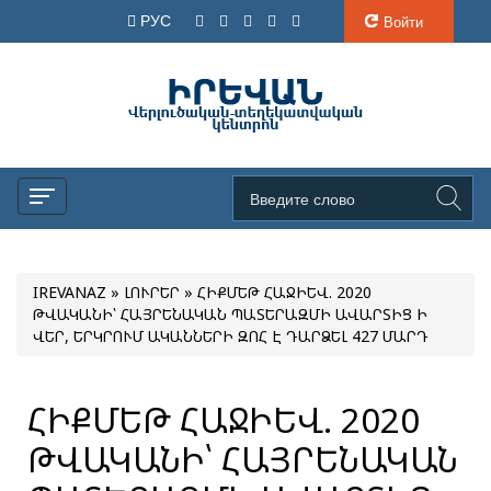
РУС
Войти
IREVANAZ
»
ԼՈՒՐԵՐ
» ՀԻՔՄԵԹ ՀԱՋԻԵՎ. 2020
ԹՎԱԿԱՆԻ՝ ՀԱՅՐԵՆԱԿԱՆ ՊԱՏԵՐԱԶՄԻ ԱՎԱՐՏԻՑ Ի
ՎԵՐ, ԵՐԿՐՈՒՄ ԱԿԱՆՆԵՐԻ ԶՈՀ Է ԴԱՐՁԵԼ 427 ՄԱՐԴ
ՀԻՔՄԵԹ ՀԱՋԻԵՎ. 2020
ԹՎԱԿԱՆԻ՝ ՀԱՅՐԵՆԱԿԱՆ