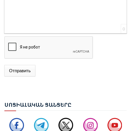
0
Отправить
ԱԴՐԲԵՋԱՆԻ ԱԳ ՆԱԽԱՐԱՐ ՋԵՅՀՈՒՆ ԲԱՅՐԱՄՈՎԸ
ՊԱՇՏՈՆԱԿԱՆ ԱՅՑՈՎ ԺԱՄԱՆԵԼ Է ՈՒԿՐԱԻՆԱ
ԵՐԵՎԱՆՈՒՄ ԿԱՅԱՑԵԼ Է ԱՆԻԻ ԿԱՄՐՋԻ
ՍՈՑ
ԻԱԼԱԿԱՆ ՑԱՆՑԵՐԸ
ՎԵՐԱԿԱՆԳՆՄԱՆ ՀԱՐՑԵՐՈՎ ՀԱՅԱՍՏԱՆ-ԹՈՒՐՔԻԱ
ԱՇԽԱՏԱՆՔԱՅԻՆ ԽՄԲԻ ՀԱՆԴԻՊՈՒՄԸ