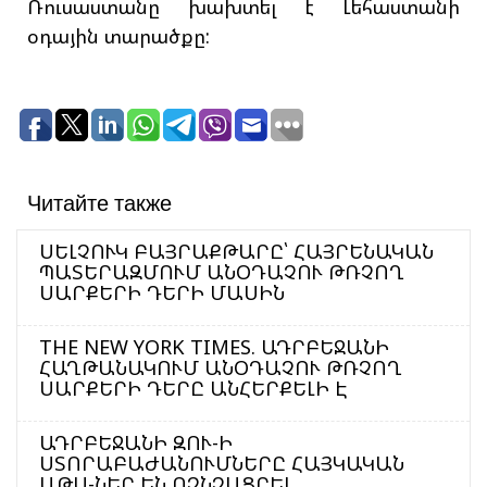
Ռուսաստանը խախտել է Լեհաստանի
օդային տարածքը:
Читайте также
ՍԵԼՉՈՒԿ ԲԱՅՐԱՔԹԱՐԸ՝ ՀԱՅՐԵՆԱԿԱՆ
ՊԱՏԵՐԱԶՄՈՒՄ ԱՆՕԴԱՉՈՒ ԹՌՉՈՂ
ՍԱՐՔԵՐԻ ԴԵՐԻ ՄԱՍԻՆ
THE NEW YORK TIMES. ԱԴՐԲԵՋԱՆԻ
ՀԱՂԹԱՆԱԿՈՒՄ ԱՆՕԴԱՉՈՒ ԹՌՉՈՂ
ՍԱՐՔԵՐԻ ԴԵՐԸ ԱՆՀԵՐՔԵԼԻ Է
ԱԴՐԲԵՋԱՆԻ ԶՈՒ-Ի
ՍՏՈՐԱԲԱԺԱՆՈՒՄՆԵՐԸ ՀԱՅԿԱԿԱՆ
ԱԹՍ-ՆԵՐ ԵՆ ՈՉՆՉԱՑՐԵԼ