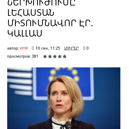
ՆԵՐԽՈՒԺՈՒՄԸ
ԼԵՀԱՍՏԱՆ
ՄԻՏՈՒՄՆԱՎՈՐ ԷՐ.
ԿԱԼԼԱՍ
автор:
emil
10 сен, 11:25
ԼՈՒՐԵՐ
0
просмотров: 381