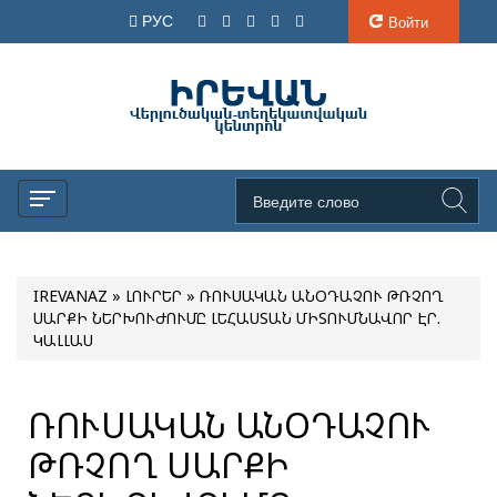
РУС
Войти
IREVANAZ
»
ԼՈՒՐԵՐ
» ՌՈՒՍԱԿԱՆ ԱՆՕԴԱՉՈՒ ԹՌՉՈՂ
ՍԱՐՔԻ ՆԵՐԽՈՒԺՈՒՄԸ ԼԵՀԱՍՏԱՆ ՄԻՏՈՒՄՆԱՎՈՐ ԷՐ.
ԿԱԼԼԱՍ
ՌՈՒՍԱԿԱՆ ԱՆՕԴԱՉՈՒ
ԹՌՉՈՂ ՍԱՐՔԻ