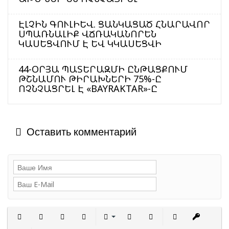
ԷԼՉԻՆ ԳՈՒԼԻԵՎ. ՑԱՆԿԱՑԱԾ ՀՆԱՐԱՎՈՐ
ՍՊԱՌՆԱԼԻՔ ՎՃՌԱԿԱՆՈՐԵՆ
ԿԱՍԵՑՎՈՒՄ Է ԵՎ ԿԿԱՍԵՑՎԻ
44-ՕՐՅԱ ՊԱՏԵՐԱԶՄԻ ԸՆԹԱՑՔՈՒՄ
ԹՇՆԱՄՈՒ ԹԻՐԱԽՆԵՐԻ 75%-Ը
ՈՉՆՉԱՑՐԵԼ Է «BAYRAKTAR»-Ը
Оставить комментарий