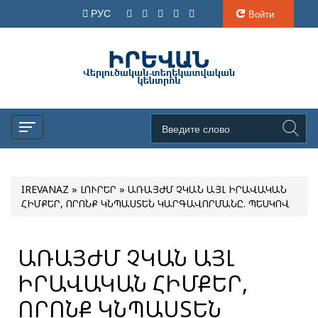
РУС
Войти
IREVANAZ
»
ԼՈՒՐԵՐ
» ԱՌԱՅԺՄ ՉԿԱՆ ԱՅԼ ԻՐԱՎԱԿԱՆ
ՀԻՄՔԵՐ, ՈՐՈՆՔ ԿՆՊԱՍՏԵՆ ԿԱՐԳԱՎՈՐՄԱՆԸ. ՊԵՍԿՈՎ
ԱՌԱՅԺՄ ՉԿԱՆ ԱՅԼ
ԻՐԱՎԱԿԱՆ ՀԻՄՔԵՐ,
ՈՐՈՆՔ ԿՆՊԱՍՏԵՆ