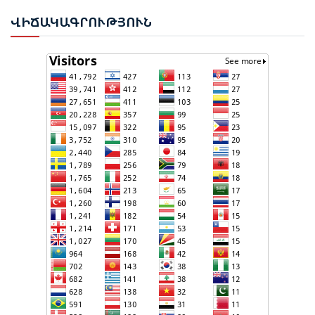
ԿՅԱՆՔԻ ԿՈՉՄԱՆ ՇԱՆՍԵՐՆ ԱՅՍ ՊԱՀԻՆ
ՎԻՃ
ԱԿԱԳՐՈՒԹՅՈՒՆ
ՀԱՊԿ-Ի ՄԱՍՆԱԿՑՈՒԹՅՈՒՆԸ ՂԱՐԱԲԱՂՅԱՆ
ՀԱԿԱՄԱՐՏՈՒԹՅԱՆՆ ԱՆՀՆԱՐ ԷՐ․ ԶԱԽԱՐՈՎԱ
ԻՐԱՆԱԿԱՆ ԵՐԿՈՒ ԼՐԱՏՎԱՄԻՋՈՑԻ
ԳՈՐԾՈՒՆԵՈՒԹՅՈՒՆ ԱԴՐԲԵՋԱՆՈՒՄ ԱՆՕՐԻՆԱԿԱՆ
Է ՃԱՆԱՉՎԵԼ
ՆԱԽԱԳԱՀ ԻԼՀԱՄ ԱԼԻԵՎԸ ՇՆՈՐՀԱՎՈՐԵԼ Է ԻՐ
ՄԱԼԴԻՎՑԻ ԳՈՐԾԸՆԿԵՐ ՄՈՀԱՄՄԵԴ ՄՈՒԻԶԱՅԻՆ.
«ՄԵՆՔ ԳՈՀ ԵՆՔ ԱԴՐԲԵՋԱՆԻ ԵՎ ՄԱԼԴԻՎՆԵՐԻ
ՄԻՋԵՎ ՀԱՐԱԲԵՐՈՒԹՅՈՒՆՆԵՐԻ ԴԻՆԱՄԻԿ
ԶԱՐԳԱՑՈՒՄԻՑ»
ՇԱՐՈՒՆԱԿՎՈՒՄ Է «ՄԵԾ ՎԵՐԱԴԱՐՁ» ԾՐԱԳՐԻ