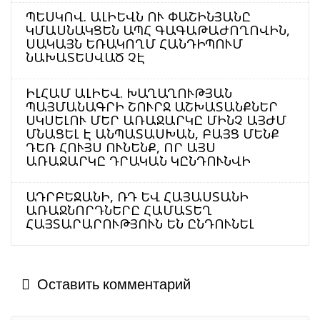
ՊԵՍԿՈՎ. ԱԼԻԵՎՆ ՈՒ ՓԱՇԻՆՅԱՆԸ
ԿՄԱՍՆԱԿՑԵՆ ԱՊՀ ԳԱԳԱԹԱԺՈՂՈՎԻՆ,
ՍԱԿԱՅՆ ԵՌԱԿՈՂՄ ՀԱՆԴԻՊՈՒՄ
ՆԱԽԱՏԵՍՎԱԾ ՉԷ
ԻԼՀԱՄ ԱԼԻԵՎ. ԽԱՂԱՂՈՒԹՅԱՆ
ՊԱՅՄԱՆԱԳՐԻ ՇՈՒՐՋ ԱՇԽԱՏԱՆՔՆԵՐ
ՍԿՍԵԼՈՒ ՄԵՐ ԱՌԱՋԱՐԿԸ ՄԻՆՉ ԱՅԺՄ
ՄՆԱՑԵԼ Է ԱՆՊԱՏԱՍԽԱՆ, ԲԱՅՑ ՄԵՆՔ
ԴԵՌ ՀՈՒՅՍ ՈՒՆԵՆՔ, ՈՐ ԱՅՍ
ԱՌԱՋԱՐԿԸ ԴՐԱԿԱՆ ԿԸՆԴՈՒՆՎԻ
ԱԴՐԲԵՋԱՆԻ, ՌԴ ԵՎ ՀԱՅԱՍՏԱՆԻ
ԱՌԱՋՆՈՐԴՆԵՐԸ ՀԱՄԱՏԵՂ
ՀԱՅՏԱՐԱՐՈՒԹՅՈՒՆ ԵՆ ԸՆԴՈՒՆԵԼ
Оставить комментарий