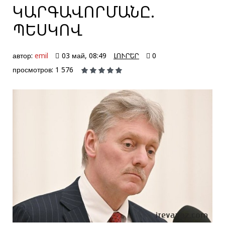
ԿԱՐԳԱՎՈՐՄԱՆԸ.
ՊԵՍԿՈՎ
автор:
emil
03 май, 08:49
ԼՈՒՐԵՐ
0
просмотров: 1 576