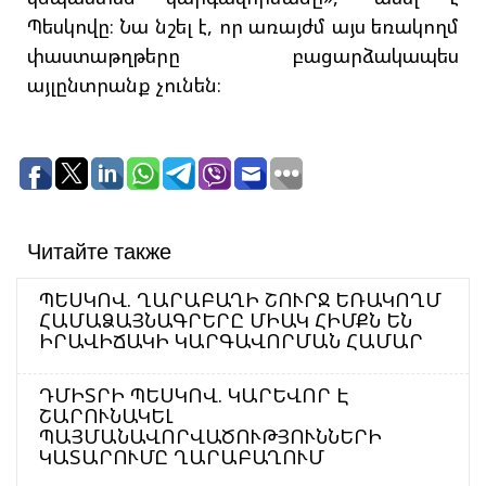
Պեսկովը։ Նա նշել է, որ առայժմ այս եռակողմ
փաստաթղթերը բացարձակապես
այլընտրանք չունեն։
Читайте также
ՊԵՍԿՈՎ. ՂԱՐԱԲԱՂԻ ՇՈՒՐՋ ԵՌԱԿՈՂՄ
ՀԱՄԱՁԱՅՆԱԳՐԵՐԸ ՄԻԱԿ ՀԻՄՔՆ ԵՆ
ԻՐԱՎԻՃԱԿԻ ԿԱՐԳԱՎՈՐՄԱՆ ՀԱՄԱՐ
ԴՄԻՏՐԻ ՊԵՍԿՈՎ. ԿԱՐԵՎՈՐ Է
ՇԱՐՈՒՆԱԿԵԼ
ՊԱՅՄԱՆԱՎՈՐՎԱԾՈՒԹՅՈՒՆՆԵՐԻ
ԿԱՏԱՐՈՒՄԸ ՂԱՐԱԲԱՂՈՒՄ