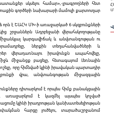
Մ
խատանքեր սկսելու համար»,-լրագրողների հետ
Մ
Ա
արտաքին գործերի նախարարի մամուլի քարտուղար
Ա
Ո
 թե որն է ԵԱՀԿ ՄԽ-ի առաջարկած 6 սկզբունքների
Թ
Վ
Ն
կից շրջաններն Ադրբեջանի վերահսկողությանը
Վ
միջանկյալ կարգավիճակ և անվտանգության ու
Թ
Հ
րամադրելը, ներքին տեղահանվածների և
Ի
T
եր վերադառնալու իրավունքն ապահովելը,
Պ
ջև միջանցք բացելը, հետագայում Լեռնային
Ս
Փ
ելը, որը հիմնված կլինի իրավական պարտադիր
Հ
բունքի վրա, անվտանգության միջազգային
Ա
Ղ
Ս
Ա
Ա
զբունքները դիտարկում է որպես հիմք բանակցային
Հ
 և առաջարկում է կազմել այսպես կոչված
ցումը կլինի իրադրության կանխատեսելիության
Ի
Գ
Գ
փակման հարցը լուծելու, տարածաշրջանում
Շ