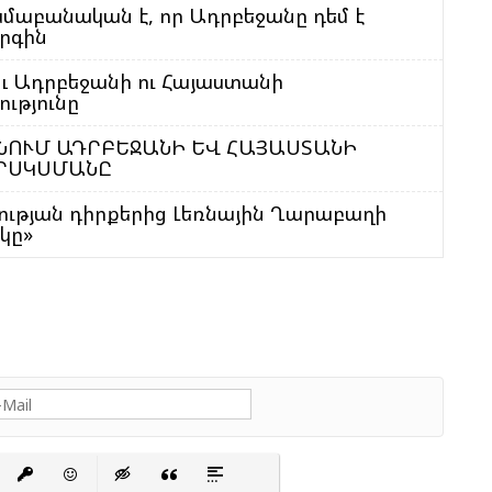
մաբանական է, որ Ադրբեջանը դեմ է
Մ
րգին
Թ
Ե
ւ Ադրբեջանի ու Հայաստանի
Գ
ւթյունը
Տ
ՏՆՈՒՄ ԱԴՐԲԵՋԱՆԻ ԵՎ ՀԱՅԱՍՏԱՆԻ
ԵՐՍԿՍՄԱՆԸ
Չ
ության դիրքերից Լեռնային Ղարաբաղի
Ե
կը»
Գ
Ո
Ս
Է