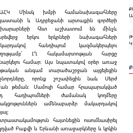
Ք
Ա
ԵԱՀԿ Մինսկ խմբի համանախագահները
յաստանի և Ադրբեջանի արտաքին գործերի
ախարարների հետ աշխատում են մինչև
Թ
Կ
րեվերջ երկու երկրների նախագահների
ակարդակով հանդիպում կազմակերպելու
ղղությամբ՝ ԼՂ հակամարտության հարցը
Ջ
նարկելու համար: Այս նպատակով օրեր առաջ
Բ
րթական անգամ տարածաշրջան այցելեցին
ջնորդները, որոնք շոշափեցին նաև Սերժ
Թ
ման թեման: Մամուլի համար հրապարակված
Կ
յդ հադիպումների ժամանակ կողմերը
Ք
ակցություններն ամենաբարձր մակարդակով
յալ:
Թ
աստակամություն հայտնեցին ուսումնասիրել
Հ
ղղված Բաքվի և Երևանի առաջարկները և կրկին