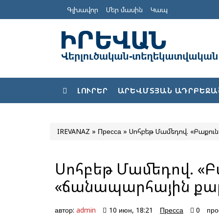
Գլխավոր
Մեր մասին
Կապ
ԼՈՒՐԵՐ
ԱՐԵՎՄՏՅԱՆ ԱԴՐԲԵՋԱ
IREVANAZ
»
Пресса
» Սոհբեթ Մամեդով. «Բաքո
Սոհբեթ Մամեդով. «Բ
«ճանապարհային քար
автор:
admin
10 июн, 18:21
Пресса
0
про