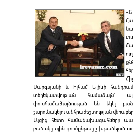
«
Հա
ն
տա
մ
ու
քն
հե
մի
Սարգսյանի և Իլհամ Ալիևի հանդիպ
տեղեկատվության համաձայն` ա
փոխհամաձայնության են եկել բան
շարունակելու անհրաժեշտության վերաբեր
Այցից հետո համանախագահները պատր
բանակցային գործընթացը խթանելուն ու