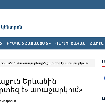
Ռ
Ն
Ն
ԻՐԱԿԱՆ ՀԱՅԱՍՏԱՆ
ՎԵՐԼՈՒԾԱԿԱՆ
ՀԱՐՑԱ
Ն
Ս
ւն Երևանին «ճանապարհային քարտեզ է» առաջարկում»
Ս
Վ
Հ
աքուն Երևանին
տեզ է» առաջարկում»
Ի
Ե
Լ
смотров: 0
Ա