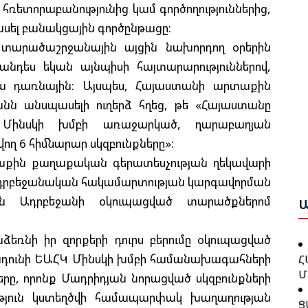
 հռետորաբանությունից կամ գործողություններից,
վնասել բանակցային գործընթացը:
Բ
տարածաշրջանային այցին նախորդող օրերին
Հ
Շ
Դ
անդես եկան այնպիսի հայտարարություններով,
Բ
իա դառնային: Այսպես, Հայաստանի արտաքին
նն անսպասելի ուղերձ հղեց, թե «Հայաստանը
Բ
Ա
Ո
Մինսկի խմբի առաջարկած, ղարաբաղյան
Ս
Ա
ղ 6 հիմնարար սկզբունքները»:
Ա
Ը
աքին քաղաքական գերատեսչության ղեկավարի
Գ
Հ
յ-ադրբեջանական հակամարտության կարգավորման
Ն
Կ
Ա
ն Ադրբեջանի օկուպացված տարածքներոմ
Պ
Խ
ռնի իր զորքերի դուրս բերումը օկուպացված
Հ
Հ
նդունի ԵԱՀԿ Մինսկի խմբի համանախագահների
Մ
Դ
ները, որոնք Մադրիդյան նորացված սկզբունքների
Հ
Ց
ւթյուն կստեղծվի համապարփակ խաղաղության
Հ
Հ