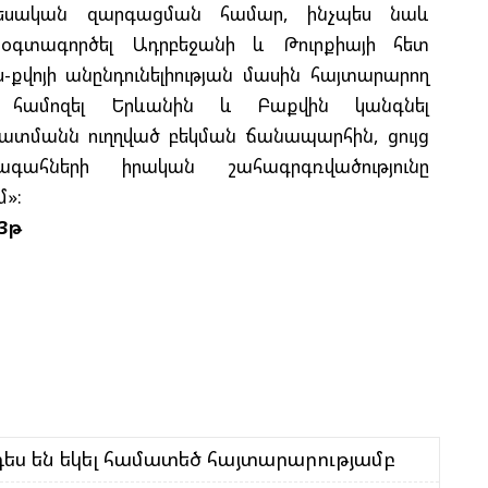
Ա
Մ
տեսական զարգացման համար, ինչպես նաև
 օգտագործել Ադրբեջանի և Թուրքիայի հետ
-քվոյի անընդունելիության մասին հայտարարող
Ն
ոք համոզել Երևանին և Բաքվին կանգնել
Ի
Մ
ատմանն ուղղված բեկման ճանապարհին, ցույց
Ե
հների իրական շահագրգռվածությունը
Հ
մ»:
Զ
3թ
Շ
Ծ
Ա
Խ
Կ
ս են եկել համատեծ հայտարարությամբ