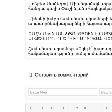
Սոհբեթ Մամեդով. Միանգամայն տրա
հանդես գալիս Փաշինյանի հայեցակա
Մինսկի խմբի համանախագահների ե
արտգործնախարարների հայտարարո
ԵԱՀԿ ՄԽ-Ն ԱՋԱԿՑՈՒԹՅՈՒՆ Է ՀԱՅ
ՄԻՋԵՎ ՈՒՂԻՂ ԵՐԿԽՈՍՈՒԹՅԱՆ Վ
Համանախագահներ. «Եկել է՝ խաղաղ
հակամարտությունը լուծելու ժամանա
Оставить комментарий