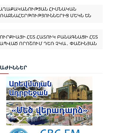
ԱՂԱՔԱԿԱՆՈՒԹՅԱՆ ՀԻՄՆԱԿԱՆ
ՌԱՋՆԱՀԵՐԹՈՒԹՅՈՒՆՆԵՐԻՑ ՄԵԿՆ ԵՆ
ՈՒՐՔԻԱՅԻ ՀԵՏ ՀԱՏՈՒԿ ԲԱՆԱԳՆԱՑԻ ՀԵՏ
ԱՊՎԱԾ ՈՐՈՇՈՒՄ ԴԵՌ ՉԿԱ․ ՓԱՇԻՆՅԱՆ
ԱՆԵՍ ՆԱԶԱՐՅԱՆԸ ՈՍԿԵ ՄԵԴԱԼ ՆՎԱՃԵՑ
ԱՔՎՈՒՄ
ԲԱԺ
ԻՆՆԵՐ
ՈՒՐՔԻԱՆ ԵՐԲԵՔ ՉԻ ԹՈՂՆԻ ԻՐ
ԻՊՐԱԹՈՒՐՔ ԵՂԲԱՅՐՆԵՐԻՆ ԵՎ
ՈՒՅՐԵՐԻՆ ՄԵՆԱԿ․ ԷՐԴՈՂԱՆ
ՈՒՐՔԻԱՆ ՍԿՍԵԼ Է ԱՔՅԱՔԱ-ԳՅՈՒՄՐԻ
ԱՏՎԱԾԻ ՎԵՐԱԿԱՆԳՆՈՒՄԸ