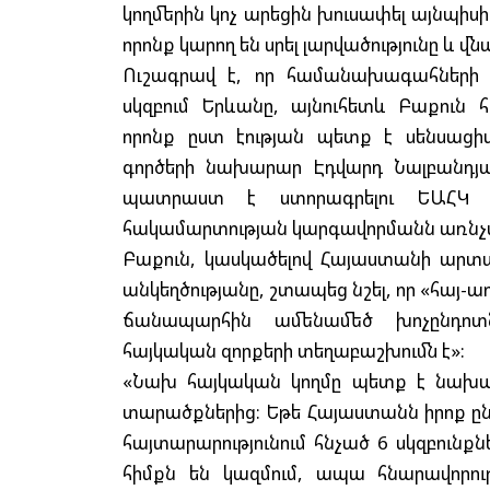
կողմերին կոչ արեցին խուսափել այնպիսի
որոնք կարող են սրել լարվածությունը և 
Ուշագրավ է, որ համանախագահների 
սկզբում Երևանը, այնուհետև Բաքուն հ
որոնք ըստ էության պետք է սենսաց
գործերի նախարար Էդվարդ Նալբանդյա
պատրաստ է ստորագրելու ԵԱՀԿ 
հակամարտության կարգավորմանն առնչվո
Բաքուն, կասկածելով Հայաստանի արտ
անկեղծությանը, շտապեց նշել, որ «հա
ճանապարհին ամենամեծ խոչընդոտ
հայկական զորքերի տեղաբաշխումն է»:
«Նախ հայկական կողմը պետք է նախաձե
տարածքներից: Եթե Հայաստանն իրոք ը
հայտարարությունում հնչած 6 սկզբունք
հիմքն են կազմում, ապա հնարավորո