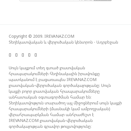
ԱԴՐԲԵՋԱՆԸ ՄԱԿ-Ի ԱՆՎՏԱՆԳՈՒԹՅԱՆ
ԽՈՐՀՐԴՈՒՄ ՇԵՇՏԵԼ Է ԱԽ-Ի ԲԱՆԱՁԵՎԵՐԻ
ԿԱՏԱՐՄԱՆ ԱՆՀՐԱԺԵՇՏՈՒԹՅՈՒՆԸ
Copyright © 2009. IREVANAZ.COM
Տեղեկատվական և վերլուծական կենտրոն - Ադրբեջան
ՄԻԽԵԻԼ ԿԱՎԵԼԱՇՎԻԼԻ. ԱԴՐԲԵՋԱՆԸ, ԹՈՒՐՔԻԱՆ,
ԿԵՆՏՐՈՆԱԿԱՆ ԱՍԻԱՅԻ ԵՐԿՐՆԵՐԸ ԵՎ
ՉԻՆԱՍՏԱՆԸ ԲԱՐՁՐ ԵՆ ԳՆԱՀԱՏՈՒՄ ՎՐԱՍՏԱՆԻ
ԴԵՐԸ ՏԱՐԱԾԱՇՐՋԱՆՈՒՄ
Սույն կայքում տեղ գտած լրատվական
հրապարակումների հեղինակային իրավունքը
պատկանում է բացառապես IREVANAZ.COM
ՉԵՉԵԼԱՇՎԻԼԻՆ ԱԴՐԲԵՋԱՆ-ԳԵՐՄԱՆԻԱ ԵՐԿԿՈՂՄ
լրատվական-վերլուծական գործակալությանը։ Սույն
ՌԱԶՄԱՎԱՐԱԿԱՆ ԳՈՐԾԸՆԿԵՐՈՒԹՅԱՆ ՄԱՍԻՆ
կայքի բոլոր լրատվական հրապարակումները
անհատական օգտագործման համար են։
Տեղեկատվություն տարածող այլ միջոցներում սույն կայքի
հրապարակումների (մասնակի կամ ամբողջական)
ՈՒԿՐԱԻՆԱՅՈՒՄ ԱԴՐԲԵՋԱՆԱԿԱՆ ՍՓՅՈՒՌՔԻ
վերահրապարկման համար անհրաժեշտ է
ԱԿՏԻՎԻՍՏԻ ՈՐԴԻՆ ՆՇԱՆԱԿՎԵԼ Է ԿԻևԻ ՄԱՐԶԻ
IREVANAZ.COM լրատվական-վերլուծական
ՆԱՀԱՆԳԱՊԵՏ
գործակալության գրավոր թույլտվությունը։