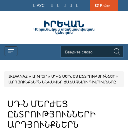
РУС
Войти
IREVANAZ
»
ԼՈՒՐԵՐ
» ՍԴ-Ն ՄԵՐԺԵՑ ԸՆՏՐՈՒԹՅՈՒՆՆԵՐԻ
ԱՐԴՅՈՒՆՔՆԵՐՆ ԱՆՎԱՎԵՐ ՃԱՆԱՉԵԼՈՒ ԴԻՄՈՒՄՆԵՐԸ
ՍԴ-Ն ՄԵՐԺԵՑ
ԸՆՏՐՈՒԹՅՈՒՆՆԵՐԻ
ԱՐԴՅՈՒՆՔՆԵՐՆ