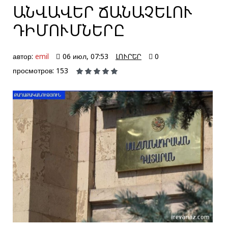
ԱՆՎԱՎԵՐ ՃԱՆԱՉԵԼՈՒ
ԴԻՄՈՒՄՆԵՐԸ
автор:
emil
06 июл, 07:53
ԼՈՒՐԵՐ
0
просмотров: 153