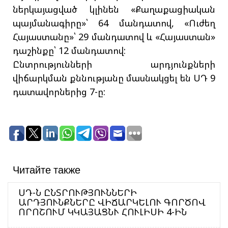
ներկայացված կլինեն «Քաղաքացիական
պայմանագիրը»՝ 64 մանդատով, «Ուժեղ
Հայաստանը»՝ 29 մանդատով և «Հայաստան»
դաշինքը՝ 12 մանդատով:
Ընտրությունների արդյունքների
վիճարկման քննությանը մասնակցել են ՍԴ 9
դատավորներից 7-ը:
Читайте также
ՍԴ-Ն ԸՆՏՐՈՒԹՅՈՒՆՆԵՐԻ
ԱՐԴՅՈՒՆՔՆԵՐԸ ՎԻՃԱՐԿԵԼՈՒ ԳՈՐԾՈՎ
ՈՐՈՇՈՒՄ ԿԿԱՅԱՑՆՒ ՀՈՒԼԻՍԻ 4-ԻՆ