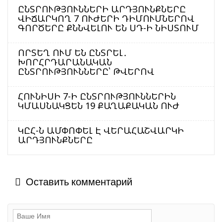
ԸՆՏՐՈՒԹՅՈՒՆՆԵՐԻ ԱՐԴՅՈՒՆՔՆԵՐԸ
ՎԻՃԱՐԿՈՂ 7 ՈՒԺԵՐԻ ԴԻՄՈՒՄՆԵՐՈՎ
ԳՈՐԾԵՐԸ ՔՆՆՎԵԼՈՒ ԵՆ ՍԴ-Ի ՆԻՍՏՈՒՄ
ՈՐՏԵՂ ՈՒՄ ԵՆ ԸՆՏՐԵԼ․
ԽՈՐՀՐԴԱՐԱՆԱԿԱՆ
ԸՆՏՐՈՒԹՅՈՒՆՆԵՐԸ՝ ԹՎԵՐՈՎ
ՀՈՒՆԻՍԻ 7-Ի ԸՆՏՐՈՒԹՅՈՒՆՆԵՐԻՆ
ԿՄԱՍՆԱԿՑԵՆ 19 ՔԱՂԱՔԱԿԱՆ ՈՒԺ
ԿԸՀ-Ն ԱՄՓՈՓԵԼ Է ՎԵՐԱՀԱՇՎԱՐԿԻ
ԱՐԴՅՈՒՆՔՆԵՐԸ
Оставить комментарий