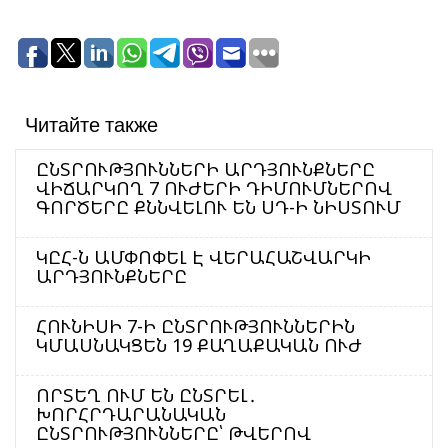
Читайте также
ԸՆՏՐՈՒԹՅՈՒՆՆԵՐԻ ԱՐԴՅՈՒՆՔՆԵՐԸ
ՎԻՃԱՐԿՈՂ 7 ՈՒԺԵՐԻ ԴԻՄՈՒՄՆԵՐՈՎ
ԳՈՐԾԵՐԸ ՔՆՆՎԵԼՈՒ ԵՆ ՍԴ-Ի ՆԻՍՏՈՒՄ
ԿԸՀ-Ն ԱՄՓՈՓԵԼ Է ՎԵՐԱՀԱՇՎԱՐԿԻ
ԱՐԴՅՈՒՆՔՆԵՐԸ
ՀՈՒՆԻՍԻ 7-Ի ԸՆՏՐՈՒԹՅՈՒՆՆԵՐԻՆ
ԿՄԱՍՆԱԿՑԵՆ 19 ՔԱՂԱՔԱԿԱՆ ՈՒԺ
ՈՐՏԵՂ ՈՒՄ ԵՆ ԸՆՏՐԵԼ․
ԽՈՐՀՐԴԱՐԱՆԱԿԱՆ
ԸՆՏՐՈՒԹՅՈՒՆՆԵՐԸ՝ ԹՎԵՐՈՎ