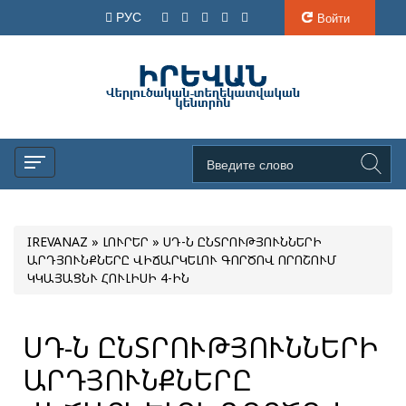
РУС
Войти
IREVANAZ
»
ԼՈՒՐԵՐ
» ՍԴ-Ն ԸՆՏՐՈՒԹՅՈՒՆՆԵՐԻ
ԱՐԴՅՈՒՆՔՆԵՐԸ ՎԻՃԱՐԿԵԼՈՒ ԳՈՐԾՈՎ ՈՐՈՇՈՒՄ
ԿԿԱՅԱՑՆՒ ՀՈՒԼԻՍԻ 4-ԻՆ
ՍԴ-Ն ԸՆՏՐՈՒԹՅՈՒՆՆԵՐԻ
ԱՐԴՅՈՒՆՔՆԵՐԸ