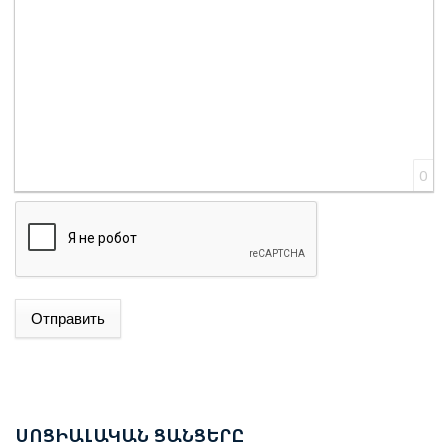
0
ԱԴՐԲԵՋԱՆԻ ԱԳ ՆԱԽԱՐԱՐ ՋԵՅՀՈՒՆ ԲԱՅՐԱՄՈՎԸ
ՊԱՇՏՈՆԱԿԱՆ ԱՅՑՈՎ ԺԱՄԱՆԵԼ Է ՈՒԿՐԱԻՆԱ
Отправить
ԵՐԵՎԱՆՈՒՄ ԿԱՅԱՑԵԼ Է ԱՆԻԻ ԿԱՄՐՋԻ
ՎԵՐԱԿԱՆԳՆՄԱՆ ՀԱՐՑԵՐՈՎ ՀԱՅԱՍՏԱՆ-ԹՈՒՐՔԻԱ
ԱՇԽԱՏԱՆՔԱՅԻՆ ԽՄԲԻ ՀԱՆԴԻՊՈՒՄԸ
ՍՈՑ
ԻԱԼԱԿԱՆ ՑԱՆՑԵՐԸ