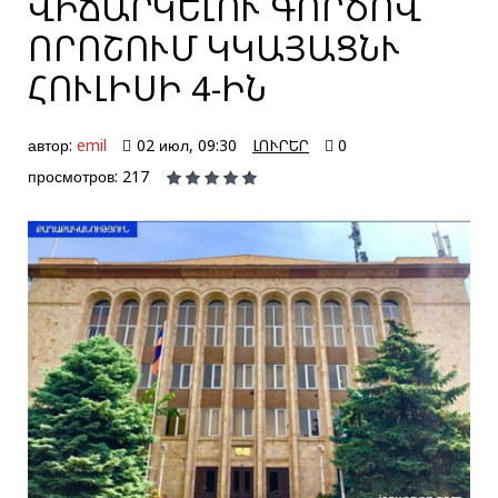
ՎԻՃԱՐԿԵԼՈՒ ԳՈՐԾՈՎ
ՈՐՈՇՈՒՄ ԿԿԱՅԱՑՆՒ
ՀՈՒԼԻՍԻ 4-ԻՆ
автор:
emil
02 июл, 09:30
ԼՈՒՐԵՐ
0
просмотров: 217