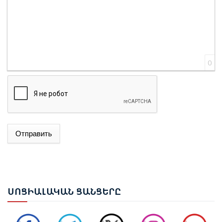
0
Отправить
ԱԴՐԲԵՋԱՆԻ ԱԳ ՆԱԽԱՐԱՐ ՋԵՅՀՈՒՆ ԲԱՅՐԱՄՈՎԸ
ՊԱՇՏՈՆԱԿԱՆ ԱՅՑՈՎ ԺԱՄԱՆԵԼ Է ՈՒԿՐԱԻՆԱ
ԵՐԵՎԱՆՈՒՄ ԿԱՅԱՑԵԼ Է ԱՆԻԻ ԿԱՄՐՋԻ
ՍՈՑ
ԻԱԼԱԿԱՆ ՑԱՆՑԵՐԸ
ՎԵՐԱԿԱՆԳՆՄԱՆ ՀԱՐՑԵՐՈՎ ՀԱՅԱՍՏԱՆ-ԹՈՒՐՔԻԱ
ԱՇԽԱՏԱՆՔԱՅԻՆ ԽՄԲԻ ՀԱՆԴԻՊՈՒՄԸ