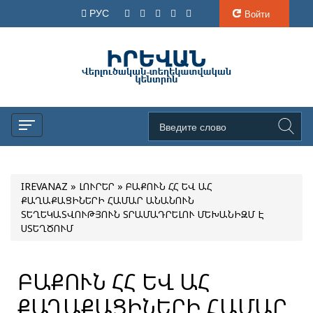
РУС
Войти
IREVANAZ
»
ԼՈՒՐԵՐ
» ԲԱՔՈՒՆ ՀՀ ԵՎ ԱՀ
ՔԱՂԱՔԱՑԻՆԵՐԻ ՀԱՄԱՐ ԱՆԱՆՈՒՆ
ՏԵՂԵԿԱՏՎՈՒԹՅՈՒՆ ՏՐԱՄԱԴՐԵԼՈՒ ՄԵԽԱՆԻԶՄ Է
ՍՏԵՂԾՈՒՄ
ԲԱՔՈՒՆ ՀՀ ԵՎ ԱՀ
ՔԱՂԱՔԱՑԻՆԵՐԻ ՀԱՄԱՐ