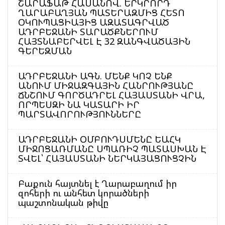
ՇԱՐԱՖԱԹ ՀԱՍԱՆՈՎ. ԵՐԿՐՈՐԴ
ՂԱՐԱԲԱՂՅԱՆ ՊԱՏԵՐԱԶՄԻՑ ՀԵՏՈ
ՕԿՈՒՊԱՑԻԱՅԻՑ ԱԶԱՏԱԳՐՎԱԾ
ԱԴՐԲԵՋԱՆԻ ՏԱՐԱԾՔՆԵՐՈՒՄ
ՀԱՅՏՆԱԲԵՐՎԵԼ Է 32 ԶԱՆԳՎԱԾԱՅԻՆ
ԳԵՐԵԶՄԱՆ
ԱԴՐԲԵՋԱՆԻ ԱԳՆ. ՄԵՆՔ ԿՈՉ ԵՆՔ
ԱՆՈՒՄ ՄԻՋԱԶԳԱՅԻՆ ՀԱՆՐՈՒԹՅԱՆԸ
ՃՆՇՈՒՄ ԳՈՐԾԱԴՐԵԼ ՀԱՅԱՍՏԱՆԻ ՎՐԱ,
ՈՐՊԵՍԶԻ ՆԱ ԿԱՏԱՐԻ ԻՐ
ՊԱՐՏԱՎՈՐՈՒԹՅՈՒՆՆԵՐԸ
ԱԴՐԲԵՋԱՆԻ ՕՄԲՈՒԴՍՄԵՆԸ ԵԱՀԿ
ՄԻՋՈՑԱՌՄԱՆԸ ՍՊԱՌԻՉ ՊԱՏԱՍԽԱՆ Է
ՏՎԵԼ՝ ՀԱՅԱՍՏԱՆԻ ՆԵՐԿԱՅԱՑՈՒՑՉԻՆ
Բաքուն հայտնել է Ղարաբաղում իր
զոհերի ու անհետ կորածների
պաշտոնական թիվը