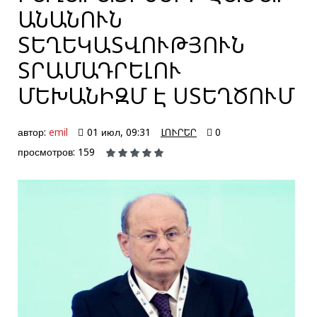
ԱՆԱՆՈՒՆ
ՏԵՂԵԿԱՏՎՈՒԹՅՈՒՆ
ՏՐԱՄԱԴՐԵԼՈՒ
ՄԵԽԱՆԻԶՄ Է ՍՏԵՂԾՈՒՄ
автор:
emil
01 июл, 09:31
ԼՈՒՐԵՐ
0
просмотров: 159