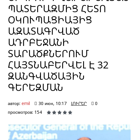
ՊԱՏԵՐԱԶՄԻՑ ՀԵՏՈ
ՕԿՈՒՊԱՑԻԱՅԻՑ
ԱԶԱՏԱԳՐՎԱԾ
ԱԴՐԲԵՋԱՆԻ
ՏԱՐԱԾՔՆԵՐՈՒՄ
ՀԱՅՏՆԱԲԵՐՎԵԼ Է 32
ԶԱՆԳՎԱԾԱՅԻՆ
ԳԵՐԵԶՄԱՆ
автор:
emil
30 июн, 10:17
ԼՈՒՐԵՐ
0
просмотров: 154