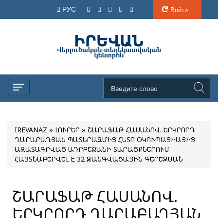
РУС
Войти
IREVANAZ
»
ԼՈՒՐԵՐ
» ՇԱՐԱՖԱԹ ՀԱՍԱՆՈՎ. ԵՐԿՐՈՐԴ
ՂԱՐԱԲԱՂՅԱՆ ՊԱՏԵՐԱԶՄԻՑ ՀԵՏՈ ՕԿՈՒՊԱՑԻԱՅԻՑ
ԱԶԱՏԱԳՐՎԱԾ ԱԴՐԲԵՋԱՆԻ ՏԱՐԱԾՔՆԵՐՈՒՄ
ՀԱՅՏՆԱԲԵՐՎԵԼ Է 32 ԶԱՆԳՎԱԾԱՅԻՆ ԳԵՐԵԶՄԱՆ
ՇԱՐԱՖԱԹ ՀԱՍԱՆՈՎ.
ԵՐԿՐՈՐԴ ՂԱՐԱԲԱՂՅԱՆ