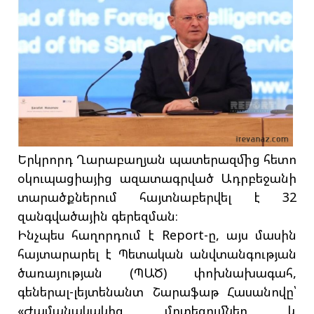
Երկրորդ Ղարաբաղյան պատերազմից հետո
օկուպացիայից ազատագրված Ադրբեջանի
տարածքներում հայտնաբերվել է 32
զանգվածային գերեզման։
Ինչպես հաղորդում է Report-ը, այս մասին
հայտարարել է Պետական անվտանգության
ծառայության (ՊԱԾ) փոխնախագահ,
գեներալ-լեյտենանտ Շարաֆաթ Հասանովը՝
«Ժամանակակից մոտեցումներ և