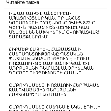
Читайте также
ԻԼՀԱՄ ԱԼԻԵՎ. ԱՆՀԵՐՔԵԼԻ
ԱՊԱՑՈՒՅՑՆԵՐ ԿԱՆ, ՈՐ ԱՆՀԵՏ
ԿՈՐԱԾՆԵՐԻ ԸՆԴՀԱՆՈՒՐ ԹՎԻՑ 872-Ը
ԳԵՐԻ և ՊԱՏԱՆԴ ԵՆ ՎԵՐՑՎԵԼ ԿԱՄ
ՄՆԱՑԵԼ ԵՆ ՆԱԽԿԻՆՈՒՄ ՕԿՈՒՊԱՑՎԱԾ
ՏԱՐԱԾՔՆԵՐՈՒՄ
ՀԻՔՄԵԹ ՀԱՋԻԵՎ. ՀԱՅԱՍՏԱՆԻ
ՀԱՆՐԱՊԵՏՈՒԹՅՈՒՆԸ ՊԵՏԱԿԱՆ
ՊԱՏԱՍԽԱՆԱՏՎՈՒԹՅՈՒՆ Է ԿՐՈՒՄ
ԽՈՋԱԼՈՒԻ ՑԵՂԱՍՊԱՆՈՒԹՅԱՆ ԵՎ
ԱԴՐԲԵՋԱՆԻ ԴԵՄ ԱՅԼ ԱՆՕՐԻՆԱԿԱՆ
ԳՈՐԾՈՂՈՒԹՅՈՒՆՆԵՐԻ ՀԱՄԱՐ
ՕՄԲՈՒԴՍՄԵՆԸ՝ ԽՈՋԱԼՈՒԻ ՀԵՐԹԱԿԱՆ
ԶԱՆԳՎԱԾԱՅԻՆ ԳԵՐԵԶՄԱՆԻ
ՀԱՅՏՆԱԲԵՐՄԱՆ ՄԱՍԻՆ
ՕՄԲՈՒԴՍՄԵՆԸ ՀԱՆԴԵՍ Է ԵԿԵԼ ԷԴԻԼԼԻ