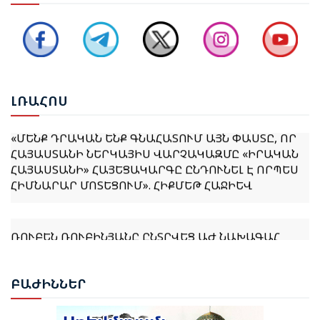
ԱՇԽԱՏԱՆՔԱՅԻՆ ԽՄԲԻ ՀԱՆԴԻՊՈՒՄԸ
ՔՆՆԱՐԿՎԵԼ Է ՀՀ ԿԱՌԱՎԱՐՈՒԹՅԱՆ 2026–2031
ԹՎԱԿԱՆՆԵՐԻ ԾՐԱԳՐԻ ՆԱԽԱԳԻԾԸ
ԼՌԱ
ՀՈՍ
«ՄԵՆՔ ԴՐԱԿԱՆ ԵՆՔ ԳՆԱՀԱՏՈՒՄ ԱՅՆ ՓԱՍՏԸ, ՈՐ
ՀԱՅԱՍՏԱՆԻ ՆԵՐԿԱՅԻՍ ՎԱՐՉԱԿԱԶՄԸ «ԻՐԱԿԱՆ
ՀԱՅԱՍՏԱՆԻ» ՀԱՅԵՑԱԿԱՐԳԸ ԸՆԴՈՒՆԵԼ Է ՈՐՊԵՍ
ՀԻՄՆԱՐԱՐ ՄՈՏԵՑՈՒՄ». ՀԻՔՄԵԹ ՀԱՋԻԵՎ
ՌՈՒԲԵՆ ՌՈՒԲԻՆՅԱՆԸ ԸՆՏՐՎԵՑ ԱԺ ՆԱԽԱԳԱՀ
ՆԱԽԱԳԱՀ ՎԱՀԱԳՆ ԽԱՉԱՏՈՒՐՅԱՆԸ ՍՏՈՐԱԳՐԵՑ
ԲԱԺ
ԻՆՆԵՐ
ՆԻԿՈԼ ՓԱՇԻՆՅԱՆԻՆ ՎԱՐՉԱՊԵՏ ՆՇԱՆԱԿԵԼՈՒ
ՄԱՍԻՆ ՀՐԱՄԱՆԱԳԻՐԸ