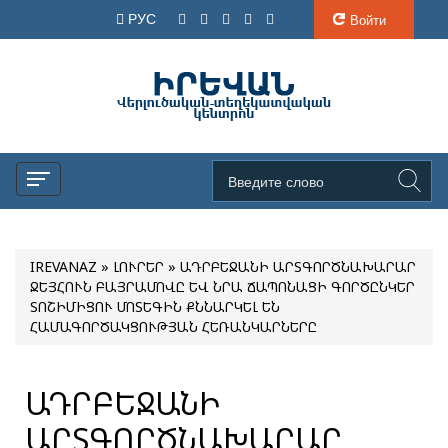
РУС
Войти
IREVANAZ
»
ԼՈՒՐԵՐ
» ԱԴՐԲԵՋԱՆԻ ԱՐՏԳՈՐԾՆԱԽԱՐԱՐ
ՋԵՅՀՈՒՆ ԲԱՅՐԱՄՈՎԸ ԵՎ ՆՐԱ ՃԱՊՈՆԱՑԻ ԳՈՐԾԸՆԿԵՐ
ՏՈՇԻՄԻՑՈՒ ՄՈՏԵԳԻՆ ՔՆՆԱՐԿԵԼ ԵՆ
ՀԱՄԱԳՈՐԾԱԿՑՈՒԹՅԱՆ ՀԵՌԱՆԿԱՐՆԵՐԸ
ԱԴՐԲԵՋԱՆԻ
ԱՐՏԳՈՐԾՆԱԽԱՐԱՐ