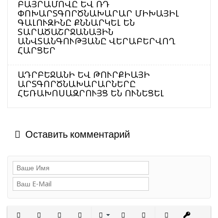
ԲԱՅՐԱՄՈՎԸ ԵՎ ՌԴ
ՓՈԽԱՐՏԳՈՐԾՆԱԽԱՐԱՐ ՄԻԽԱՅԻԼ
ԳԱԼՈՒԶԻՆԸ ՔՆՆԱՐԿԵԼ ԵՆ
ՏԱՐԱԾԱՇՐՋԱՆԱՅԻՆ
ԱՆՎՏԱՆԳՈՒԹՅԱՆԸ ՎԵՐԱԲԵՐՎՈՂ
ՀԱՐՑԵՐ
ԱԴՐԲԵՋԱՆԻ ԵՎ ԹՈՒՐՔԻԱՅԻ
ԱՐՏԳՈՐԾՆԱԽԱՐԱՐՆԵՐԸ
ՀԵՌԱԽՈՍԱԶՐՈՒՅՑ ԵՆ ՈՒՆԵՑԵԼ
Оставить комментарий