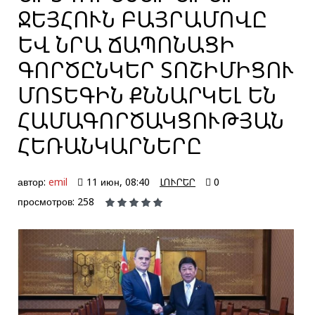
ՋԵՅՀՈՒՆ ԲԱՅՐԱՄՈՎԸ
ԵՎ ՆՐԱ ՃԱՊՈՆԱՑԻ
ԳՈՐԾԸՆԿԵՐ ՏՈՇԻՄԻՑՈՒ
ՄՈՏԵԳԻՆ ՔՆՆԱՐԿԵԼ ԵՆ
ՀԱՄԱԳՈՐԾԱԿՑՈՒԹՅԱՆ
ՀԵՌԱՆԿԱՐՆԵՐԸ
автор:
emil
11 июн, 08:40
ԼՈՒՐԵՐ
0
просмотров: 258