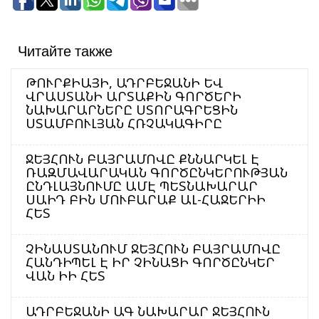
Читайте также
ԹՈՒՐՔԻԱՅԻ, ԱԴՐԲԵՋԱՆԻ ԵՎ
ՎՐԱՍՏԱՆԻ ԱՐՏԱՔԻՆ ԳՈՐԾԵՐԻ
ՆԱԽԱՐԱՐՆԵՐԸ ՍՏՈՐԱԳՐԵՑԻՆ
ՍՏԱՄԲՈՒԼՅԱՆ ՀՌՉԱԿԱԳԻՐԸ
ՋԵՅՀՈՒՆ ԲԱՅՐԱՄՈՎԸ ՔՆՆԱՐԿԵԼ Է
ՌԱԶՄԱՎԱՐԱԿԱՆ ԳՈՐԾԸՆԿԵՐՈՒԹՅԱՆ
ԸՆԴԼԱՅՆՈՒՄԸ ԱՄԷ ՊԵՏՆԱԽԱՐԱՐ
ՍԱԻԴ ԲԻՆ ՄՈՒԲԱՐԱՔ ԱԼ-ՀԱՋԵՐԻԻ
ՀԵՏ
ՉԻՆԱՍՏԱՆՈՒՄ ՋԵՅՀՈՒՆ ԲԱՅՐԱՄՈՎԸ
ՀԱՆԴԻՊԵԼ Է ԻՐ ՉԻՆԱՑԻ ԳՈՐԾԸՆԿԵՐ
ՎԱՆ ԻԻ ՀԵՏ
ԱԴՐԲԵՋԱՆԻ ԱԳ ՆԱԽԱՐԱՐ ՋԵՅՀՈՒՆ