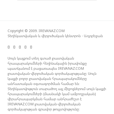
ԱԴՐԲԵՋԱՆԸ ՄԱԿ-Ի ԱՆՎՏԱՆԳՈՒԹՅԱՆ
ԽՈՐՀՐԴՈՒՄ ՇԵՇՏԵԼ Է ԱԽ-Ի ԲԱՆԱՁԵՎԵՐԻ
ԿԱՏԱՐՄԱՆ ԱՆՀՐԱԺԵՇՏՈՒԹՅՈՒՆԸ
Copyright © 2009. IREVANAZ.COM
ՄԻԽԵԻԼ ԿԱՎԵԼԱՇՎԻԼԻ. ԱԴՐԲԵՋԱՆԸ, ԹՈՒՐՔԻԱՆ,
Տեղեկատվական և վերլուծական կենտրոն - Ադրբեջան
ԿԵՆՏՐՈՆԱԿԱՆ ԱՍԻԱՅԻ ԵՐԿՐՆԵՐԸ ԵՎ
ՉԻՆԱՍՏԱՆԸ ԲԱՐՁՐ ԵՆ ԳՆԱՀԱՏՈՒՄ ՎՐԱՍՏԱՆԻ
ԴԵՐԸ ՏԱՐԱԾԱՇՐՋԱՆՈՒՄ
Սույն կայքում տեղ գտած լրատվական
հրապարակումների հեղինակային իրավունքը
պատկանում է բացառապես IREVANAZ.COM
ՉԵՉԵԼԱՇՎԻԼԻՆ ԱԴՐԲԵՋԱՆ-ԳԵՐՄԱՆԻԱ ԵՐԿԿՈՂՄ
լրատվական-վերլուծական գործակալությանը։ Սույն
ՌԱԶՄԱՎԱՐԱԿԱՆ ԳՈՐԾԸՆԿԵՐՈՒԹՅԱՆ ՄԱՍԻՆ
կայքի բոլոր լրատվական հրապարակումները
անհատական օգտագործման համար են։
Տեղեկատվություն տարածող այլ միջոցներում սույն կայքի
ՈՒԿՐԱԻՆԱՅՈՒՄ ԱԴՐԲԵՋԱՆԱԿԱՆ ՍՓՅՈՒՌՔԻ
հրապարակումների (մասնակի կամ ամբողջական)
վերահրապարկման համար անհրաժեշտ է
ԱԿՏԻՎԻՍՏԻ ՈՐԴԻՆ ՆՇԱՆԱԿՎԵԼ Է ԿԻևԻ ՄԱՐԶԻ
IREVANAZ.COM լրատվական-վերլուծական
ՆԱՀԱՆԳԱՊԵՏ
գործակալության գրավոր թույլտվությունը։