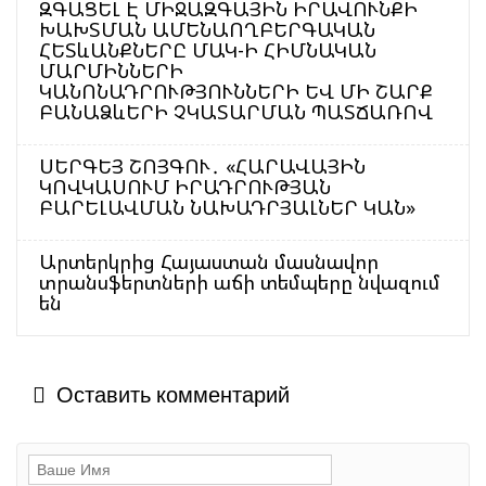
ԶԳԱՑԵԼ Է ՄԻՋԱԶԳԱՅԻՆ ԻՐԱՎՈՒՆՔԻ
ԽԱԽՏՄԱՆ ԱՄԵՆԱՈՂԲԵՐԳԱԿԱՆ
ՀԵՏևԱՆՔՆԵՐԸ ՄԱԿ-Ի ՀԻՄՆԱԿԱՆ
ՄԱՐՄԻՆՆԵՐԻ
ԿԱՆՈՆԱԴՐՈՒԹՅՈՒՆՆԵՐԻ ԵՎ ՄԻ ՇԱՐՔ
ԲԱՆԱՁևԵՐԻ ՉԿԱՏԱՐՄԱՆ ՊԱՏՃԱՌՈՎ
ՍԵՐԳԵՅ ՇՈՅԳՈՒ․ «ՀԱՐԱՎԱՅԻՆ
ԿՈՎԿԱՍՈՒՄ ԻՐԱԴՐՈՒԹՅԱՆ
ԲԱՐԵԼԱՎՄԱՆ ՆԱԽԱԴՐՅԱԼՆԵՐ ԿԱՆ»
Արտերկրից Հայաստան մասնավոր
տրանսֆերտների աճի տեմպերը նվազում
են
Оставить комментарий