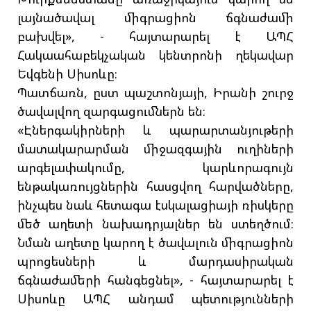
լայնածավալ միգրացիոն ճգնաժամի
բախվել», - հայտարարել է ԱՊՀ
Հակաահաբեկչական կենտրոնի ղեկավար
Եվգենի Սիսոևը։
Պատճառն, ըստ պաշտոնյայի, Իրանի շուրջ
ծավալվող զարգացումներն են։
«Էներգակիրների և պարարտանյութերի
մատակարարման միջազգային ուղիների
արգելափակումը, կարևորագույն
ենթակառույցներին հասցվող հարվածները,
ինչպես նաև հետագա էսկալացիայի ռիսկերը
մեծ աղետի նախադրյալներ են ստեղծում։
Նման աղետը կարող է ծավալուն միգրացիոն
պրոցեսների և մարդասիրական
ճգնաժամերի հանգեցնել», - հայտարարել է
Սիսոևը ԱՊՀ անդամ պետությունների