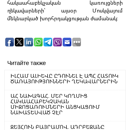
հակաահաբեկչական կառույցների
ղեկավարների՝ այսօր Մոսկվայում
մեկնարկած խորհրդակցության ժամանակ։
Читайте также
ԻԼՀԱՄ ԱԼԻԵՎԸ ԸԴՈՒՆԵԼ Է ԱՊՀ ՀԱՏՈՒԿ
ԾԱՌԱՅՈՒԹՅՈՒՆՆԵՐԻ ՂԵԿԱՎԱՐՆԵՐԻՆ
ԱՀ ՆԱԽԱԳԱՀ. ՄԵՐ ԿՈՂՄԻՑ
ՀԱԿԱԱՀԱԲԵԿՉԱԿԱՆ
ՄԻՋՈՑԱՌՈՒՄՆԵՐԻ ԱՆՑԿԱՑՈՒՄ
ՆԱԽԱՏԵՍՎԱԾ ՉԷՐ
ՋԵՅՀՈՒՆ ԲԱՅՐԱՄՈՎ. ԱԴՐԲԵՋԱՆԸ