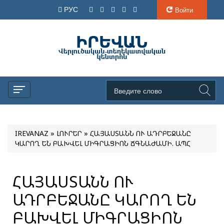
РУС
Войти
IREVANAZ
»
ԼՈՒՐԵՐ
» ՀԱՅԱՍՏԱՆՆ ՈՒ ԱԴՐԲԵՋԱՆԸ
ԿԱՐՈՂ ԵՆ ԲԱԽՎԵԼ ՄԻԳՐԱՑԻՈՆ ՃԳՆԱԺԱՄԻ. ԱՊՀ
ՀԱՅԱՍՏԱՆՆ ՈՒ
ԱԴՐԲԵՋԱՆԸ ԿԱՐՈՂ ԵՆ
ԲԱԽՎԵԼ ՄԻԳՐԱՑԻՈՆ