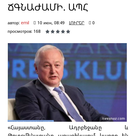
ՃԳՆԱԺԱՄԻ. ԱՊՀ
автор:
emil
10 июн, 08:49
ԼՈՒՐԵՐ
0
просмотров: 168
«Հայաստանը, Ադրբեջանը և
Թուրքմենստանը առաջիկայում կարող են