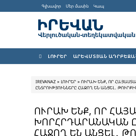
Գլխավոր
Մեր մասին
Կապ
ԼՈՒՐԵՐ
ԱՐԵՎՄՏՅԱՆ ԱԴՐԲԵՋԱ
IREVANAZ
»
ԼՈՒՐԵՐ
» ՈՒՐԱԽ ԵՆՔ, ՈՐ ՀԱՅԱՍ
ԸՆՏՐՈՒԹՅՈՒՆՆԵՐԸ ՀԱՋՈՂ ԵՆ ԱՆՑԵԼ․ ԹՈՒՐՔ
ՈՒՐԱԽ ԵՆՔ, ՈՐ ՀԱ
ԽՈՐՀՐԴԱՐԱՆԱԿԱՆ 
ՀԱՋՈՂ ԵՆ ԱՆՑԵԼ․ Թ