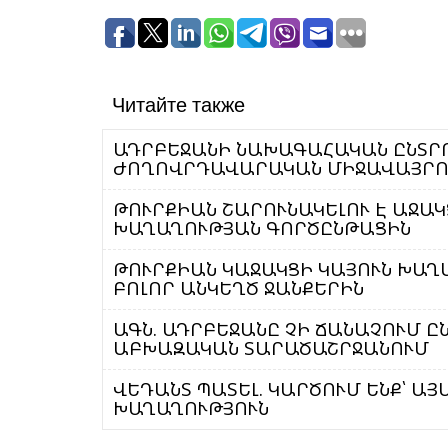
Читайте также
ԱԴՐԲԵՋԱՆԻ ՆԱԽԱԳԱՀԱԿԱՆ ԸՆՏՐՈ
ԺՈՂՈՎՐԴԱՎԱՐԱԿԱՆ ՄԻՋԱՎԱՅՐՈ
ԹՈՒՐՔԻԱՆ ՇԱՐՈՒՆԱԿԵԼՈՒ Է ԱՋԱԿ
ԽԱՂԱՂՈՒԹՅԱՆ ԳՈՐԾԸՆԹԱՑԻՆ
ԹՈՒՐՔԻԱՆ ԿԱՋԱԿՑԻ ԿԱՅՈՒՆ ԽԱՂ
ԲՈԼՈՐ ԱՆԿԵՂԾ ՋԱՆՔԵՐԻՆ
ԱԳՆ. ԱԴՐԲԵՋԱՆԸ ՉԻ ՃԱՆԱՉՈՒՄ Ը
ԱԲԽԱԶԱԿԱՆ ՏԱՐԱԾԱՇՐՋԱՆՈՒՄ
ՎԵԴԱՆՏ ՊԱՏԵԼ. ԿԱՐԾՈՒՄ ԵՆՔ՝ ԱՅ
ԽԱՂԱՂՈՒԹՅՈՒՆ