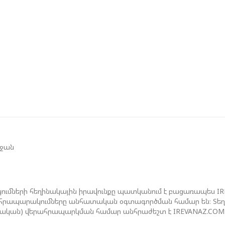
Մ
Թ
Ե
Գ
Տ
Չ
Ե
Գ
եջան
Ո
Ս
Է
ումների հեղինակային իրավունքը պատկանում է բացառապես I
ան հրապարակումները անհատական օգտագործման համար են։ Տեղեկ
ջական) վերահրապարկման համար անհրաժեշտ է IREVANAZ.COM 