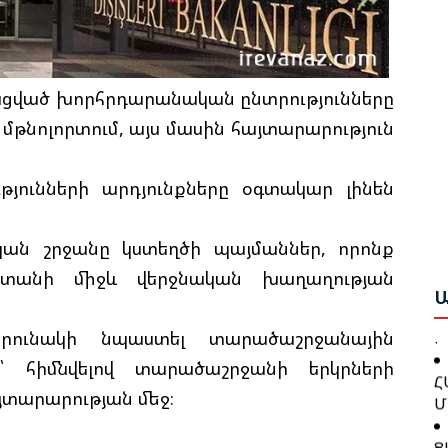
Բ
Հ
Շ
ացված խորհրդարանական ընտրությունները
Դ
Բ
մթնոլորտում, այս մասին հայտարարություն
Բ
Ա
Ո
թյունների արդյունքները օգտակար լինեն
Ս
Ա
Ա
Ը
ական շրջանը կստեղծի պայմաններ, որոնք
Գ
Հ
Ն
տանի միջև վերջնական խաղաղության
Կ
Ա
Պ
Խ
րունակի նպաստել տարածաշրջանային
Հ
՝ հիմնվելով տարածաշրջանի երկրների
Հ
Մ
Դ
այտարարության մեջ։
Հ
Ց
Հ