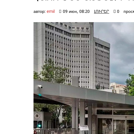
автор:
emil
09 июн, 08:20
ԼՈՒՐԵՐ
0
прос