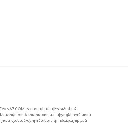
ԻԽԵԻԼ ԿԱՎԵԼԱՇՎԻԼԻ. ԱԴՐԲԵՋԱՆԸ,
ՈՒՐՔԻԱՆ, ԿԵՆՏՐՈՆԱԿԱՆ ԱՍԻԱՅԻ
ՐԿՐՆԵՐԸ ԵՎ ՉԻՆԱՍՏԱՆԸ ԲԱՐՁՐ ԵՆ
ՆԱՀԱՏՈՒՄ ՎՐԱՍՏԱՆԻ ԴԵՐԸ
ԱՐԱԾԱՇՐՋԱՆՈՒՄ
ԵՉԵԼԱՇՎԻԼԻՆ ԱԴՐԲԵՋԱՆ-ԳԵՐՄԱՆԻԱ
ՐԿԿՈՂՄ ՌԱԶՄԱՎԱՐԱԿԱՆ
ՈՐԾԸՆԿԵՐՈՒԹՅԱՆ ՄԱՍԻՆ
ՒԿՐԱԻՆԱՅՈՒՄ ԱԴՐԲԵՋԱՆԱԿԱՆ
ՓՅՈՒՌՔԻ ԱԿՏԻՎԻՍՏԻ ՈՐԴԻՆ ՆՇԱՆԱԿՎԵԼ
 ԿԻևԻ ՄԱՐԶԻ ՆԱՀԱՆԳԱՊԵՏ
REVANAZ.COM լրատվական-վերլուծական
ատվություն տարածող այլ միջոցներում սույն
լրատվական-վերլուծական գործակալության