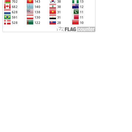
ՆՕՐԻՆԱԿԱՆ Է ՃԱՆԱՉՎԵԼ
ԱԽԱԳԱՀ ԻԼՀԱՄ ԱԼԻԵՎԸ ՇՆՈՐՀԱՎՈՐԵԼ Է
Ր ՄԱԼԴԻՎՑԻ ԳՈՐԾԸՆԿԵՐ ՄՈՀԱՄՄԵԴ
ՈՒԻԶԱՅԻՆ. «ՄԵՆՔ ԳՈՀ ԵՆՔ ԱԴՐԲԵՋԱՆԻ
Վ ՄԱԼԴԻՎՆԵՐԻ ՄԻՋԵՎ
ԱՐԱԲԵՐՈՒԹՅՈՒՆՆԵՐԻ ԴԻՆԱՄԻԿ
ԱՐԳԱՑՈՒՄԻՑ»
ԱՐՈՒՆԱԿՎՈՒՄ Է «ՄԵԾ ՎԵՐԱԴԱՐՁ»
ՐԱԳՐԻ ԻՐԱԿԱՆԱՑՈՒՄԸ
ԴՐԲԵՋԱՆԸ ՄԱԿ-Ի ԱՆՎՏԱՆԳՈՒԹՅԱՆ
ՈՐՀՐԴՈՒՄ ՇԵՇՏԵԼ Է ԱԽ-Ի ԲԱՆԱՁԵՎԵՐԻ
ԱՏԱՐՄԱՆ ԱՆՀՐԱԺԵՇՏՈՒԹՅՈՒՆԸ