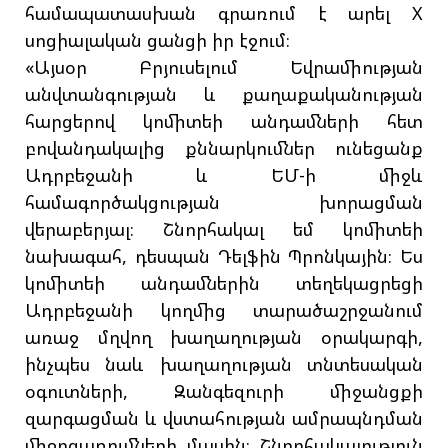
համապատասխան գրառում է արել X
սոցիալական ցանցի իր էջում։
«Այսօր Բրյուսելում Եվրամիության
անվտանգության և քաղաքականության
հարցերով կոմիտեի անդամների հետ
բովանդակալից քննարկումներ ունեցանք
Ադրբեջանի և ԵՄ-ի միջև
համագործակցության խորացման
վերաբերյալ։ Շնորհակալ եմ կոմիտեի
նախագահ, դեսպան Դելֆին Պրոնկային։ Ես
կոմիտեի անդամներին տեղեկացրեցի
Ադրբեջանի կողմից տարածաշրջանում
առաջ մղվող խաղաղության օրակարգի,
ինչպես նաև խաղաղության տնտեսական
օգուտների, Զանգեզուրի միջանցքի
զարգացման և վստահության ամրապնդման
միջոցառումների մասին։ Շնորհակալություն