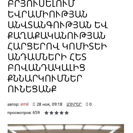
ԲՐՅՈՒՍԵԼՈՒՄ
ԵՎՐԱՄԻՈՒԹՅԱՆ
ԱՆՎՏԱՆԳՈՒԹՅԱՆ ԵՎ
ՔԱՂԱՔԱԿԱՆՈՒԹՅԱՆ
ՀԱՐՑԵՐՈՎ ԿՈՄԻՏԵԻ
ԱՆԴԱՄՆԵՐԻ ՀԵՏ
ԲՈՎԱՆԴԱԿԱԼԻՑ
ՔՆՆԱՐԿՈՒՄՆԵՐ
ՈՒՆԵՑԱՆՔ
автор:
emil
28 ноя, 09:18
ԼՈՒՐԵՐ
0
просмотров: 659