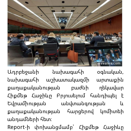
Ադրբեջանի նախագահի օգնական,
նախագահի աշխատակազմի արտաքին
քաղաքականության բաժնի ղեկավար
Հիքմեթ Հաջիևը Բրյուսելում հանդիպել է
Եվրամիության անվտանգության և
քաղաքականության հարցերով կոմիտեի
անդամների հետ։
Report-ի փոխանցմամբ՝ Հիքմեթ Հաջիևը