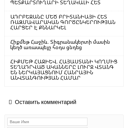
ՊԵՏՔԱՐՏՈՒՂԱՐԻ ՏԵՂԱԿԱԼԻ ՀԵՏ
ԱԴՐԲԵՋԱՆԸ ՄԵԾ ԲՐԻՏԱՆԻԱՅԻ ՀԵՏ
ՌԱԶՄԱՎԱՐԱԿԱՆ ԳՈՐԾԸՆԿԵՐՈՒԹՅԱՆ
ՀԱՐՑԵՐ Է ՔՆՆԱՐԿԵԼ
Հիքմեթ Հաջիև. Տիգրանակերտի մասին
կեղծ առասպելը հօդս ցնդեց
ՀԻՔՄԵԹ ՀԱՋԻԵՎ. ՀԱՅԱՍՏԱՆԻ ԿՈՂՄԻՑ
ՏԵՂԱԴՐՎԱԾ ԱԿԱՆՆԵՐԸ ԼՈՒՐՋ ՎՏԱՆԳ
ԵՆ ՆԵՐԿԱՅԱՑՆՈՒՄ ՀԱՆՐԱՅԻՆ
ԱՆՎՏԱՆԳՈՒԹՅԱՆ ՀԱՄԱՐ
Оставить комментарий