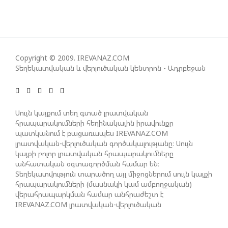
ՀԱԿԱՄԱՐՏՈՒԹՅԱՆՆ ԱՆՀՆԱՐ ԷՐ․ ԶԱԽԱՐՈՎԱ
ԻՐԱՆԱԿԱՆ ԵՐԿՈՒ ԼՐԱՏՎԱՄԻՋՈՑԻ
ԳՈՐԾՈՒՆԵՈՒԹՅՈՒՆ ԱԴՐԲԵՋԱՆՈՒՄ ԱՆՕՐԻՆԱԿԱՆ
Copyright © 2009. IREVANAZ.COM
Է ՃԱՆԱՉՎԵԼ
Տեղեկատվական և վերլուծական կենտրոն - Ադրբեջան
ՆԱԽԱԳԱՀ ԻԼՀԱՄ ԱԼԻԵՎԸ ՇՆՈՐՀԱՎՈՐԵԼ Է ԻՐ
Սույն կայքում տեղ գտած լրատվական
ՄԱԼԴԻՎՑԻ ԳՈՐԾԸՆԿԵՐ ՄՈՀԱՄՄԵԴ ՄՈՒԻԶԱՅԻՆ.
հրապարակումների հեղինակային իրավունքը
«ՄԵՆՔ ԳՈՀ ԵՆՔ ԱԴՐԲԵՋԱՆԻ ԵՎ ՄԱԼԴԻՎՆԵՐԻ
պատկանում է բացառապես IREVANAZ.COM
ՄԻՋԵՎ ՀԱՐԱԲԵՐՈՒԹՅՈՒՆՆԵՐԻ ԴԻՆԱՄԻԿ
լրատվական-վերլուծական գործակալությանը։ Սույն
ԶԱՐԳԱՑՈՒՄԻՑ»
կայքի բոլոր լրատվական հրապարակումները
անհատական օգտագործման համար են։
Տեղեկատվություն տարածող այլ միջոցներում սույն կայքի
հրապարակումների (մասնակի կամ ամբողջական)
ՇԱՐՈՒՆԱԿՎՈՒՄ Է «ՄԵԾ ՎԵՐԱԴԱՐՁ» ԾՐԱԳՐԻ
վերահրապարկման համար անհրաժեշտ է
ԻՐԱԿԱՆԱՑՈՒՄԸ
IREVANAZ.COM լրատվական-վերլուծական
գործակալության գրավոր թույլտվությունը։