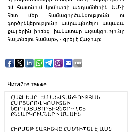
եմ հայտնում կոմիտեի անդամներին ԵՄ-ի
հետ մեր համագործակցությունն ու
գործընկերությունը ամրապնդելու ապագա
քայլերին իրենց լիակատար աջակցությունը
հայտնելու համար», - գրել է Հաջիևը։
Читайте также
ՀԱՋԻԵՎԸ՝ ԵՄ ԱՆՎՏԱՆԳՈՒԹՅԱՆ
ՀԱՐՑԵՐՈՎ ԿՈՄԻՏԵԻ
ՆԵՐԿԱՅԱՑՈՒՑԻՉՆԵՐԻ ՀԵՏ
ՔՆՆԱՐԿՈՒՄՆԵՐԻ ՄԱՍԻՆ
ՀԻՔՄԵԹ ՀԱՋԻԵՎԸ ՀԱՆԴԻՊԵԼ Է ԱՄՆ