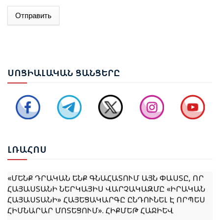
Отправить
ԱԴՐԲԵՋԱՆԻ ԱԳ ՆԱԽԱՐԱՐ ՋԵՅՀՈՒՆ ԲԱՅՐԱՄՈՎԸ
ՊԱՇՏՈՆԱԿԱՆ ԱՅՑՈՎ ԺԱՄԱՆԵԼ Է ՈՒԿՐԱԻՆԱ
ԵՐԵՎԱՆՈՒՄ ԿԱՅԱՑԵԼ Է ԱՆԻԻ ԿԱՄՐՋԻ
ՍՈՑ
ԻԱԼԱԿԱՆ ՑԱՆՑԵՐԸ
ՎԵՐԱԿԱՆԳՆՄԱՆ ՀԱՐՑԵՐՈՎ ՀԱՅԱՍՏԱՆ-ԹՈՒՐՔԻԱ
ԱՇԽԱՏԱՆՔԱՅԻՆ ԽՄԲԻ ՀԱՆԴԻՊՈՒՄԸ
ՔՆՆԱՐԿՎԵԼ Է ՀՀ ԿԱՌԱՎԱՐՈՒԹՅԱՆ 2026–2031
ԹՎԱԿԱՆՆԵՐԻ ԾՐԱԳՐԻ ՆԱԽԱԳԻԾԸ
ԼՌԱ
ՀՈՍ
«ՄԵՆՔ ԴՐԱԿԱՆ ԵՆՔ ԳՆԱՀԱՏՈՒՄ ԱՅՆ ՓԱՍՏԸ, ՈՐ
ՀԱՅԱՍՏԱՆԻ ՆԵՐԿԱՅԻՍ ՎԱՐՉԱԿԱԶՄԸ «ԻՐԱԿԱՆ
ՀԱՅԱՍՏԱՆԻ» ՀԱՅԵՑԱԿԱՐԳԸ ԸՆԴՈՒՆԵԼ Է ՈՐՊԵՍ
ՀԻՄՆԱՐԱՐ ՄՈՏԵՑՈՒՄ». ՀԻՔՄԵԹ ՀԱՋԻԵՎ