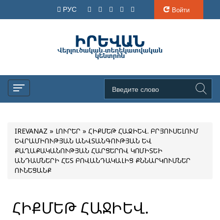
РУС
Войти
IREVANAZ
»
ԼՈՒՐԵՐ
» ՀԻՔՄԵԹ ՀԱՋԻԵՎ. ԲՐՅՈՒՍԵԼՈՒՄ
ԵՎՐԱՄԻՈՒԹՅԱՆ ԱՆՎՏԱՆԳՈՒԹՅԱՆ ԵՎ
ՔԱՂԱՔԱԿԱՆՈՒԹՅԱՆ ՀԱՐՑԵՐՈՎ ԿՈՄԻՏԵԻ
ԱՆԴԱՄՆԵՐԻ ՀԵՏ ԲՈՎԱՆԴԱԿԱԼԻՑ ՔՆՆԱՐԿՈՒՄՆԵՐ
ՈՒՆԵՑԱՆՔ
ՀԻՔՄԵԹ ՀԱՋԻԵՎ.