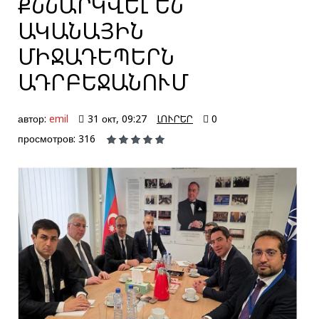
ՔՆՆԱՐԿՎԵԼ ԵՆ
ԱԿԱՆԱՅԻՆ
ՄԻՋԱԴԵՊԵՐՆ
ԱԴՐԲԵՋԱՆՈՒՄ
автор:
emil
31 окт, 09:27
ԼՈՒՐԵՐ
0
просмотров: 316