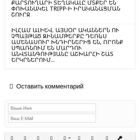
ՔԱՐՏՈՒՂԱՐԻ ՏԵՂԱԿԱԼԸ ՄՏՔԵՐ ԵՆ
ՓՈԽԱՆԱԿԵԼ TRIPP-Ի ԻՐԱԿԱՆԱՑՄԱՆ
ՇՈՒՐՋ
ԻԼՀԱՄ ԱԼԻԵՎ. ԱՅՍՕՐ ԱԿԱՆՆԵՐՆ ՈՒ
ՉՊԱՅԹԱԾ ԶԻՆԱՄԹԵՐՔԸ ԴԵՌևՍ
ԱՄԵՆԱՍՈՒՐ ԽՆԴԻՐՆԵՐԻՑ ԵՆ, ՈՐՈՆՔ
ՍՊԱՌՆՈՒՄ ԵՆ ՄԱՐԴՈՒ
ԱՆՎՏԱՆԳՈՒԹՅԱՆԸ ԱՇԽԱՐՀԻ ՇԱՏ
ԵՐԿՐՆԵՐՈՒՄ...
Оставить комментарий