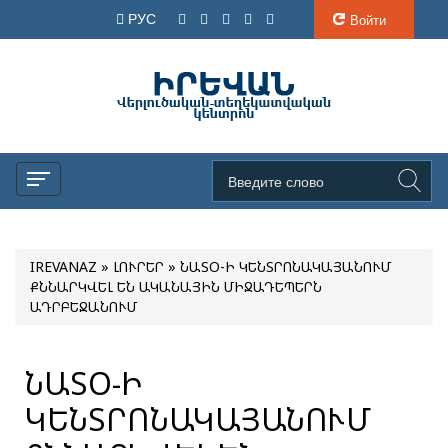
РУС
Войти
IREVANAZ
»
ԼՈՒՐԵՐ
» ՆԱՏՕ-Ի ԿԵՆՏՐՈՆԱԿԱՅԱՆՈՒՄ
ՔՆՆԱՐԿՎԵԼ ԵՆ ԱԿԱՆԱՅԻՆ ՄԻՋԱԴԵՊԵՐՆ
ԱԴՐԲԵՋԱՆՈՒՄ
ՆԱՏՕ-Ի
ԿԵՆՏՐՈՆԱԿԱՅԱՆՈՒՄ