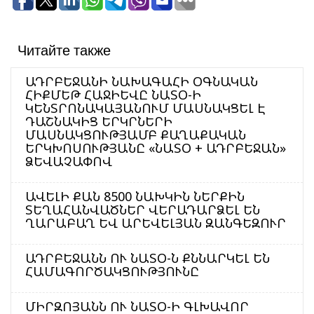
Читайте также
ԱԴՐԲԵՋԱՆԻ ՆԱԽԱԳԱՀԻ ՕԳՆԱԿԱՆ
ՀԻՔՄԵԹ ՀԱՋԻԵՎԸ ՆԱՏՕ-Ի
ԿԵՆՏՐՈՆԱԿԱՅԱՆՈՒՄ ՄԱՍՆԱԿՑԵԼ Է
ԴԱՇՆԱԿԻՑ ԵՐԿՐՆԵՐԻ
ՄԱՍՆԱԿՑՈՒԹՅԱՄԲ ՔԱՂԱՔԱԿԱՆ
ԵՐԿԽՈՍՈՒԹՅԱՆԸ «ՆԱՏՕ + ԱԴՐԲԵՋԱՆ»
ՁԵՎԱՉԱՓՈՎ
ԱՎԵԼԻ ՔԱՆ 8500 ՆԱԽԿԻՆ ՆԵՐՔԻՆ
ՏԵՂԱՀԱՆՎԱԾՆԵՐ ՎԵՐԱԴԱՐՁԵԼ ԵՆ
ՂԱՐԱԲԱՂ ԵՎ ԱՐԵՎԵԼՅԱՆ ԶԱՆԳԵԶՈՒՐ
ԱԴՐԲԵՋԱՆՆ ՈՒ ՆԱՏՕ-Ն ՔՆՆԱՐԿԵԼ ԵՆ
ՀԱՄԱԳՈՐԾԱԿՑՈՒԹՅՈՒՆԸ
ՄԻՐԶՈՅԱՆՆ ՈՒ ՆԱՏՕ-Ի ԳԼԽԱՎՈՐ