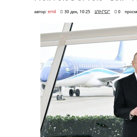
автор:
emil
30 дек, 10:25
ԼՈՒՐԵՐ
0
просм