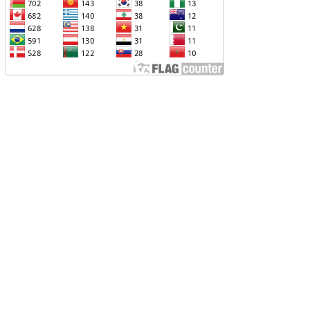
ՐՎԻ՝ ՌՈՒՍ-ՀԱՅԿԱԿԱՆ
ԱՐԱԲԵՐՈՒԹՅՈՒՆՆԵՐԻՆ ՎԵՐԱԲԵՐՈՂ
ԱՐՑԵՐԸ ԱԴՐԲԵՋԱՆԻ ՆԿԱՏՄԱՄԲ
ԵԿՆԱԲԱՆԵԼՈՒ ՊՐԱԿՏԻԿԱՅԻՆ
Չ ՈՔ ԻՆՁ ՉԻ ԹԵԼԱԴՐԵԼՈՒ ԻՆՁ ՝ ՎԱՃԱՌԵԼ
ՈՒՐՔԻԱՅԻՆ F-35, ԹԵ ՈՉ. ԹՐԱՄՓ
ԱՅԱՑՔ ՀԱՅԱՍՏԱՆԻՑ. ՈՐՔԱ՞Ն ԲԱՐՁՐ ԵՆ
RIPP-Ի ԿՅԱՆՔԻ ԿՈՉՄԱՆ ՇԱՆՍԵՐՆ ԱՅՍ
ԱՀԻՆ
ԱՊԿ-Ի ՄԱՍՆԱԿՑՈՒԹՅՈՒՆԸ
ԱՐԱԲԱՂՅԱՆ ՀԱԿԱՄԱՐՏՈՒԹՅԱՆՆ
ՆՀՆԱՐ ԷՐ․ ԶԱԽԱՐՈՎԱ