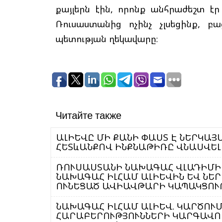
քայլերն էին, որոնք անհրաժեշտ էր
Ռուսաստանից ոչինչ չլսեցինք, 
պետության ղեկավարը։
Читайте также
ԱԼԻԵՎԸ ՄԻ ՔԱՆԻ ՓԱՍՏ Է ՆԵՐԿԱՅ
ՀԵՏևԱՆՔՈՎ ԻՆՔՆԱԹԻՌԸ ՎՆԱՍՎԵԼ
ՌՈՒՍԱՍՏԱՆԻ ՆԱԽԱԳԱՀ ՎԼԱԴԻՄԻՐ
ՆԱԽԱԳԱՀ ԻԼՀԱՄ ԱԼԻԵՎԻՆ ԵՎ ՆԵՐ
ՈՒՆԵՑԱԾ ԱՎԻԱՎԹԱՐԻ ԿԱՊԱԿՑՈՒ
ՆԱԽԱԳԱՀ ԻԼՀԱՄ ԱԼԻԵՎ. ԿԱՐԾՈՒՄ
ՀԱՐԱԲԵՐՈՒԹՅՈՒՆՆԵՐԻ ԿԱՐԳԱՎՈՐ