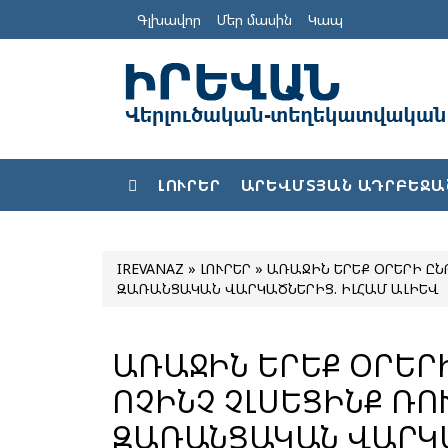
Գլխավոր
Մեր մասին
Կապ
ԼՈՒՐԵՐ
ԱՐԵՎՄՏՅԱՆ ԱԴՐԲԵՋԱ
IREVANAZ
»
ԼՈՒՐԵՐ
» ԱՌԱՋԻՆ ԵՐԵՔ ՕՐԵՐԻ ԸՆ
ԶԱՌԱՆՑԱԿԱՆ ՎԱՐԿԱԾՆԵՐԻՑ. ԻԼՀԱՄ ԱԼԻԵՎ
ԱՌԱՋԻՆ ԵՐԵՔ ՕՐԵՐ
ՈՉԻՆՉ ՉԼՍԵՑԻՆՔ ՌՈ
ԶԱՌԱՆՑԱԿԱՆ ՎԱՐԿԱ