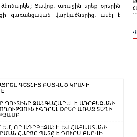
Հ
 ձեռնարկել: Ցավոք, առաջին երեք օրերին
Թ
Մ
բացի զառանցական վարկածներից, ասել է
Հ
Ա
Ա
Վ
Ն
Բ
Վ
Հ
Դ
Գ
Ա
Ա
Թ
Ս
Ի
ԱՑՐԵԼ. ԳԵՏՆԻՑ ԲԱՑՎԱԾ ԿՐԱԿԻ
Ա
 Է
Ը
Ս
Հ
Փ
 ՊՈՒՏԻՆԸ ԶԱՆԳԱՀԱՐԵԼ Է ԱԴՐԲԵՋԱՆԻ
Կ
ՈՂՈՒԹՅՈՒՆ ԽՆԴՐԵԼ ՕՐԵՐ ԱՌԱՋ ՏԵՂԻ
Պ
ԹՅԱՄԲ
Ա
Ս
 ԵՄ, ՈՐ ԱԴՐԲԵՋԱՆԻ ԵՎ ՀԱՅԱՍՏԱՆԻ
Ա
ՄԱՆ ՀԱՐՑԸ ՊԵՏՔ Է ԴՈՒՐՍ ԲԵՐՎԻ
Հ
Հ