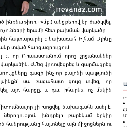
Ի
Ե
Ա
ծ ինքնաթիռի.-Խմբ.) անցքերով էր ծածկվել,
Ք
Ա
Շ
ռչունների երամի հետ բախման վարկածը։
Բ
ին հայտարարել է նախագահ Իլհամ Ալիևը
նը տված հարցազրույցում:
Բ
Թ
Ո
Կ
լ է, որ Ռուսաստանում որոշ շրջանակներ
Ա
 վարկածին. «Մեզ վրդովեցրեց և զարմացրեց
ույցները գազի ինչ-որ բալոնի պայթյունի
Գ
Ջ
Ն
Այսինքն՝ սա բացահայտ ցույց տվեց, որ
Բ
Ա
կել այդ հարցը, և դա, իհարկե, ոչ մեկին
Խ
Թ
Հ
միտումնավոր չի խոցվել, նախագահն ասել է,
Կ
Մ
Ք
 ներողություն խնդրելը բարեկամ երկիր
Ց
 հանրությանը հայտնելը այն միջոցներն ու