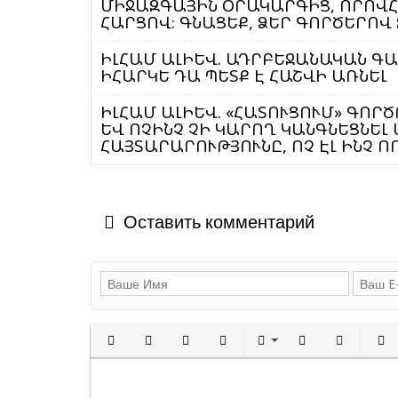
ՄԻՋԱԶԳԱՅԻՆ ՕՐԱԿԱՐԳԻՑ, ՈՐՈՎՀ
ՀԱՐՑՈՎ։ ԳՆԱՑԵՔ, ՁԵՐ ԳՈՐԾԵՐՈՎ
ԻԼՀԱՄ ԱԼԻԵՎ. ԱԴՐԲԵՋԱՆԱԿԱՆ ԳԱ
ԻՀԱՐԿԵ ԴԱ ՊԵՏՔ Է ՀԱՇՎԻ ԱՌՆԵԼ
ԻԼՀԱՄ ԱԼԻԵՎ. «ՀԱՏՈՒՑՈՒՄ» ԳՈՐԾ
ԵՎ ՈՉԻՆՉ ՉԻ ԿԱՐՈՂ ԿԱՆԳՆԵՑՆԵԼ 
ՀԱՅՏԱՐԱՐՈՒԹՅՈՒՆԸ, ՈՉ ԷԼ ԻՆՉ 
Оставить комментарий
Полужирный
Курсив
Подчеркнутый
Зачеркнутый
Выравнивани
Нумерованн
Марки