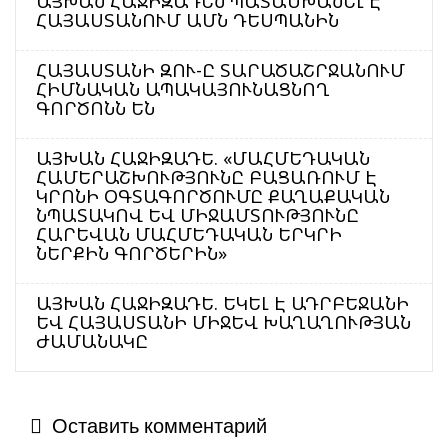
ԱՅԽԱՆ ՀԱՋԻԶԱԴԵՆ ՊԱՏԱՍԽԱՆԵԼ Է
ՀԱՅԱՍՏԱՆՈՒՄ ԱՄՆ ԴԵՍՊԱՆԻՆ
ՀԱՅԱՍՏԱՆԻ ԶՈՒ-Ը ՏԱՐԱԾԱՇՐՋԱՆՈՒՄ
ՀԻՄՆԱԿԱՆ ԱՊԱԿԱՅՈՒՆԱՑՆՈՂ
ԳՈՐԾՈՆՆ ԵՆ
ԱՅԽԱՆ ՀԱՋԻԶԱԴԵ. «ՄԱՀՄԵԴԱԿԱՆ
ՀԱՄԵՐԱՇԽՈՒԹՅՈՒՆԸ ԲԱՑԱՌՈՒՄ Է
ԿՐՈՆԻ ՕԳՏԱԳՈՐԾՈՒՄԸ ՔԱՂԱՔԱԿԱՆ
ՆՊԱՏԱԿՈՎ ԵՎ ՄԻՋԱՄՏՈՒԹՅՈՒՆԸ
ՀԱՐԵՎԱՆ ՄԱՀՄԵԴԱԿԱՆ ԵՐԿՐԻ
ՆԵՐՔԻՆ ԳՈՐԾԵՐԻՆ»
ԱՅԽԱՆ ՀԱՋԻԶԱԴԵ. ԵԿԵԼ Է ԱԴՐԲԵՋԱՆԻ
ԵՎ ՀԱՅԱՍՏԱՆԻ ՄԻՋԵՎ ԽԱՂԱՂՈՒԹՅԱՆ
ԺԱՄԱՆԱԿԸ
Оставить комментарий