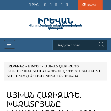
РУС
Войти
IREVANAZ
»
ԼՈՒՐԵՐ
» ԱՅԽԱՆ ՀԱՋԻԶԱԴԵ.
ԽԱՉԱՏՐՅԱՆԸ ԿԱԼԱՆԱՎՈՐՎԵԼ Է 1991 Թ. ՄԵՇԱԼԻՈՒՄ
ԿԱՏԱՐԱԾ ՀԱՆՑԱԳՈՐԾՈՒԹՅԱՆ ԴԵՓՔՈՎ
ԱՅԽԱՆ ՀԱՋԻԶԱԴԵ.
ԽԱՉԱՏՐՅԱՆԸ