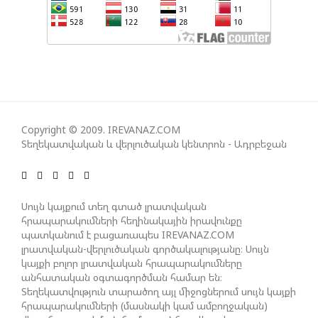
ՀԱՊԿ-Ի ՄԱՍՆԱԿՑՈՒԹՅՈՒՆԸ ՂԱՐԱԲԱՂՅԱՆ
ՀԱԿԱՄԱՐՏՈՒԹՅԱՆՆ ԱՆՀՆԱՐ ԷՐ․ ԶԱԽԱՐՈՎԱ
ԻՐԱՆԱԿԱՆ ԵՐԿՈՒ ԼՐԱՏՎԱՄԻՋՈՑԻ
ԳՈՐԾՈՒՆԵՈՒԹՅՈՒՆ ԱԴՐԲԵՋԱՆՈՒՄ ԱՆՕՐԻՆԱԿԱՆ
Copyright © 2009. IREVANAZ.COM
Տեղեկատվական և վերլուծական կենտրոն - Ադրբեջան
Է ՃԱՆԱՉՎԵԼ
ՆԱԽԱԳԱՀ ԻԼՀԱՄ ԱԼԻԵՎԸ ՇՆՈՐՀԱՎՈՐԵԼ Է ԻՐ
Սույն կայքում տեղ գտած լրատվական
ՄԱԼԴԻՎՑԻ ԳՈՐԾԸՆԿԵՐ ՄՈՀԱՄՄԵԴ ՄՈՒԻԶԱՅԻՆ.
հրապարակումների հեղինակային իրավունքը
«ՄԵՆՔ ԳՈՀ ԵՆՔ ԱԴՐԲԵՋԱՆԻ ԵՎ ՄԱԼԴԻՎՆԵՐԻ
պատկանում է բացառապես IREVANAZ.COM
ՄԻՋԵՎ ՀԱՐԱԲԵՐՈՒԹՅՈՒՆՆԵՐԻ ԴԻՆԱՄԻԿ
լրատվական-վերլուծական գործակալությանը։ Սույն
ԶԱՐԳԱՑՈՒՄԻՑ»
կայքի բոլոր լրատվական հրապարակումները
անհատական օգտագործման համար են։
Տեղեկատվություն տարածող այլ միջոցներում սույն կայքի
հրապարակումների (մասնակի կամ ամբողջական)
ՇԱՐՈՒՆԱԿՎՈՒՄ Է «ՄԵԾ ՎԵՐԱԴԱՐՁ» ԾՐԱԳՐԻ