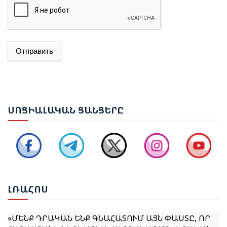
Отправить
ԱԴՐԲԵՋԱՆԻ ԱԳ ՆԱԽԱՐԱՐ ՋԵՅՀՈՒՆ ԲԱՅՐԱՄՈՎԸ
ՊԱՇՏՈՆԱԿԱՆ ԱՅՑՈՎ ԺԱՄԱՆԵԼ Է ՈՒԿՐԱԻՆԱ
ԵՐԵՎԱՆՈՒՄ ԿԱՅԱՑԵԼ Է ԱՆԻԻ ԿԱՄՐՋԻ
ՍՈՑ
ԻԱԼԱԿԱՆ ՑԱՆՑԵՐԸ
ՎԵՐԱԿԱՆԳՆՄԱՆ ՀԱՐՑԵՐՈՎ ՀԱՅԱՍՏԱՆ-ԹՈՒՐՔԻԱ
ԱՇԽԱՏԱՆՔԱՅԻՆ ԽՄԲԻ ՀԱՆԴԻՊՈՒՄԸ
ՔՆՆԱՐԿՎԵԼ Է ՀՀ ԿԱՌԱՎԱՐՈՒԹՅԱՆ 2026–2031
ԹՎԱԿԱՆՆԵՐԻ ԾՐԱԳՐԻ ՆԱԽԱԳԻԾԸ
ԼՌԱ
ՀՈՍ
«ՄԵՆՔ ԴՐԱԿԱՆ ԵՆՔ ԳՆԱՀԱՏՈՒՄ ԱՅՆ ՓԱՍՏԸ, ՈՐ
ՀԱՅԱՍՏԱՆԻ ՆԵՐԿԱՅԻՍ ՎԱՐՉԱԿԱԶՄԸ «ԻՐԱԿԱՆ