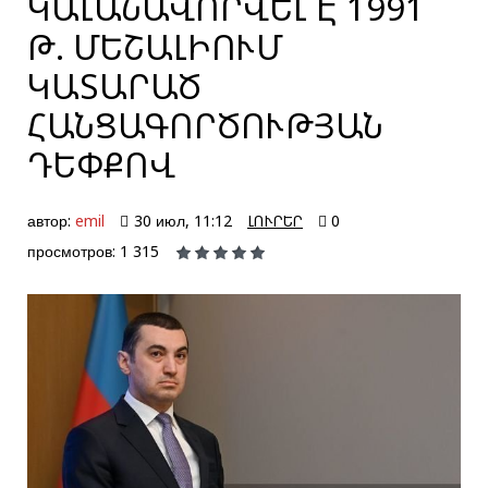
ԿԱԼԱՆԱՎՈՐՎԵԼ Է 1991
Թ. ՄԵՇԱԼԻՈՒՄ
ԿԱՏԱՐԱԾ
ՀԱՆՑԱԳՈՐԾՈՒԹՅԱՆ
ԴԵՓՔՈՎ
автор:
emil
30 июл, 11:12
ԼՈՒՐԵՐ
0
просмотров: 1 315