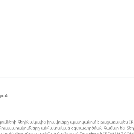
Մ
Թ
Ե
Գ
Տ
Չ
Ե
Գ
Ո
եջան
Ս
Է
ումների հեղինակային իրավունքը պատկանում է բացառապես I
ան հրապարակումները անհատական օգտագործման համար են։ Տեղեկ
ջական) վերահրապարկման համար անհրաժեշտ է IREVANAZ.COM 