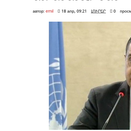
автор:
emil
18 апр, 09:21
ԼՈՒՐԵՐ
0
просм