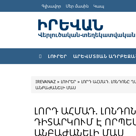
Գլխավոր
Մեր մասին
Կապ
ԼՈՒՐԵՐ
ԱՐԵՎՄՏՅԱՆ ԱԴՐԲԵՋԱ
IREVANAZ
»
ԼՈՒՐԵՐ
» ԼՈՐԴ ԱՀՄԱԴ. ԼՈՆԴՈՆԸ 
ԱՆԲԱԺԱՆԵԼԻ ՄԱՍ
ԼՈՐԴ ԱՀՄԱԴ. ԼՈՆԴՈ
ԴԻՏԱՐԿՈՒՄ Է ՈՐՊԵ
ԱՆԲԱԺԱՆԵԼԻ ՄԱՍ