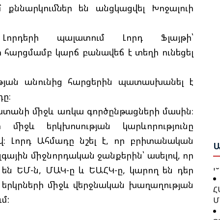
 քննարկումներ են անցկացվել Խոջալուի
Բ
Լորդերի պալատում Լորդ Ֆլայթի՝
Հ
 հարցմամբ կարճ բանավեճ է տեղի ունեցել
Շ
Դ
Բ
թյան անունից հարցերին պատասխանել է
Բ
Ա
Ո
ը։
Ս
Ա
աստանի միջև առկա գործընթացների մասին։
Ա
Ը
 միջև երկխոսության կարևորությունը
Գ
Հ
Ն
։ Լորդ Ահմադը նշել է, որ բրիտանական
Կ
Ա
Պ
գային միջնորդական ջանքերին՝ ասելով, որ
Խ
են ԵՄ-ն, ՄԱԿ-ը և ԵԱՀԿ-ը, կարող են դեր
Հ
ւ երկրների միջև վերջնական խաղաղության
Հ
Մ
մ:
Դ
Հ
Ց