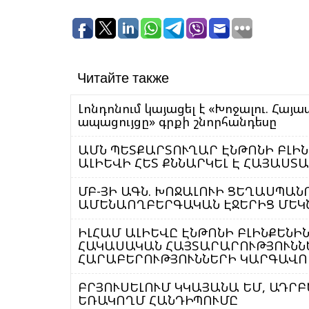
Читайте также
Լոնդոնում կայացել է «Խոջալու. Հ
ապացույցը» գրքի շնորհանդեսը
ԱՄՆ ՊԵՏՔԱՐՏՈՒՂԱՐ ԷՆԹՈՆԻ ԲԼԻ
ԱԼԻԵՎԻ ՀԵՏ ՔՆՆԱՐԿԵԼ Է ՀԱՅԱՍՏ
ՄԲ-ՅԻ ԱԳՆ. ԽՈՋԱԼՈՒԻ ՑԵՂԱՍՊԱ
ԱՄԵՆԱՈՂԲԵՐԳԱԿԱՆ ԷՋԵՐԻՑ ՄԵԿՆ
ԻԼՀԱՄ ԱԼԻԵՎԸ ԷՆԹՈՆԻ ԲԼԻՆՔԵՆԻՆ. ՀԱՅԱՍՏԱՆԻ ՂԵԿԱՎԱՐՈՒԹՅԱՆ
ՀԱԿԱՍԱԿԱՆ ՀԱՅՏԱՐԱՐՈՒԹՅՈՒՆՆ
ՀԱՐԱԲԵՐՈՒԹՅՈՒՆՆԵՐԻ ԿԱՐԳԱՎՈ
ԲՐՅՈՒՍԵԼՈՒՄ ԿԿԱՅԱՆԱ ԵՄ, ԱԴՐ
ԵՌԱԿՈՂՄ ՀԱՆԴԻՊՈՒՄԸ