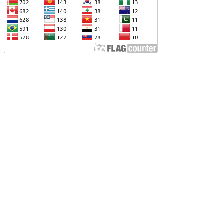
ՆՕՐԻՆԱԿԱՆ Է ՃԱՆԱՉՎԵԼ
ՆՕՐԻՆԱԿԱՆ Է ՃԱՆԱՉՎԵԼ
ԱԽԱԳԱՀ ԻԼՀԱՄ ԱԼԻԵՎԸ ՇՆՈՐՀԱՎՈՐԵԼ Է
Ր ՄԱԼԴԻՎՑԻ ԳՈՐԾԸՆԿԵՐ ՄՈՀԱՄՄԵԴ
ՈՒԻԶԱՅԻՆ. «ՄԵՆՔ ԳՈՀ ԵՆՔ ԱԴՐԲԵՋԱՆԻ
Վ ՄԱԼԴԻՎՆԵՐԻ ՄԻՋԵՎ
ԱՐԱԲԵՐՈՒԹՅՈՒՆՆԵՐԻ ԴԻՆԱՄԻԿ
ԱՐԳԱՑՈՒՄԻՑ»
ԱՐՈՒՆԱԿՎՈՒՄ Է «ՄԵԾ ՎԵՐԱԴԱՐՁ»
ՐԱԳՐԻ ԻՐԱԿԱՆԱՑՈՒՄԸ
ԴՐԲԵՋԱՆԸ ՄԱԿ-Ի ԱՆՎՏԱՆԳՈՒԹՅԱՆ
ՈՐՀՐԴՈՒՄ ՇԵՇՏԵԼ Է ԱԽ-Ի ԲԱՆԱՁԵՎԵՐԻ
ԱՏԱՐՄԱՆ ԱՆՀՐԱԺԵՇՏՈՒԹՅՈՒՆԸ