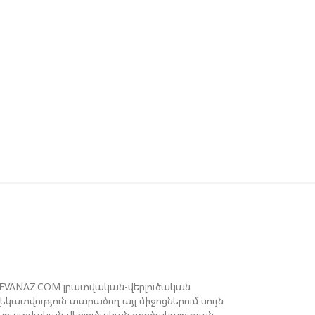
ԻԽԵԻԼ ԿԱՎԵԼԱՇՎԻԼԻ. ԱԴՐԲԵՋԱՆԸ,
ՈՒՐՔԻԱՆ, ԿԵՆՏՐՈՆԱԿԱՆ ԱՍԻԱՅԻ
ՐԿՐՆԵՐԸ ԵՎ ՉԻՆԱՍՏԱՆԸ ԲԱՐՁՐ ԵՆ
ՆԱՀԱՏՈՒՄ ՎՐԱՍՏԱՆԻ ԴԵՐԸ
ԱՐԱԾԱՇՐՋԱՆՈՒՄ
ԵՉԵԼԱՇՎԻԼԻՆ ԱԴՐԲԵՋԱՆ-ԳԵՐՄԱՆԻԱ
ՐԿԿՈՂՄ ՌԱԶՄԱՎԱՐԱԿԱՆ
ՈՐԾԸՆԿԵՐՈՒԹՅԱՆ ՄԱՍԻՆ
ՒԿՐԱԻՆԱՅՈՒՄ ԱԴՐԲԵՋԱՆԱԿԱՆ
ՓՅՈՒՌՔԻ ԱԿՏԻՎԻՍՏԻ ՈՐԴԻՆ ՆՇԱՆԱԿՎԵԼ
 ԿԻևԻ ՄԱՐԶԻ ՆԱՀԱՆԳԱՊԵՏ
REVANAZ.COM լրատվական-վերլուծական
ատվություն տարածող այլ միջոցներում սույն
լրատվական-վերլուծական գործակալության