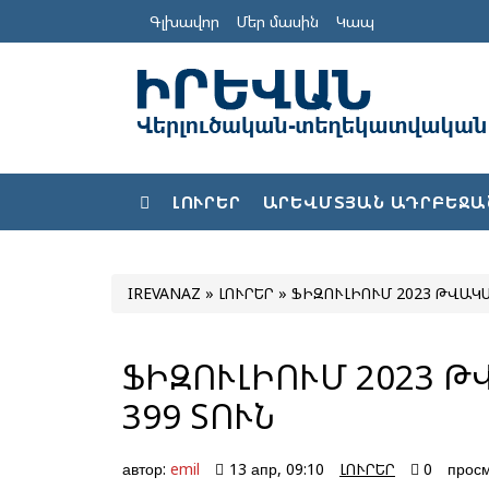
Գլխավոր
Մեր մասին
Կապ
ԼՈՒՐԵՐ
ԱՐԵՎՄՏՅԱՆ ԱԴՐԲԵՋԱ
IREVANAZ
»
ԼՈՒՐԵՐ
» ՖԻԶՈՒԼԻՈՒՄ 2023 ԹՎԱԿ
ՖԻԶՈՒԼԻՈՒՄ 2023 
399 ՏՈՒՆ
автор:
emil
13 апр, 09:10
ԼՈՒՐԵՐ
0
просм