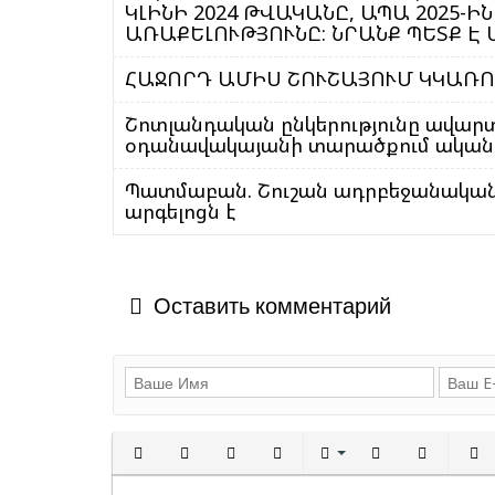
ԿԼԻՆԻ 2024 ԹՎԱԿԱՆԸ, ԱՊԱ 2025
ԱՌԱՔԵԼՈՒԹՅՈՒՆԸ: ՆՐԱՆՔ ՊԵՏՔ Է 
ՀԱՋՈՐԴ ԱՄԻՍ ՇՈՒՇԱՅՈՒՄ ԿԿԱՌՈՒ
Շոտլանդական ընկերությունը ավարտել
օդանավակայանի տարածքում ակա
Պատմաբան. Շուշան ադրբեջանակ
արգելոցն է
Оставить комментарий
Полужирный
Курсив
Подчеркнутый
Зачеркнутый
Выравнивани
Нумерованн
Марки