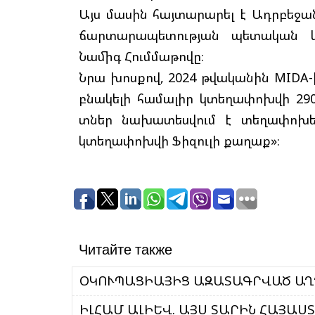
Այս մասին հայտարարել է Ադրբեջ
ճարտարապետության պետական 
Նամիգ Հումմաթովը։
Նրա խոսքով, 2024 թվականին MIDA-
բնակելի համալիր կտեղափոխվի 290
տներ նախատեսվում է տեղափոխել
կտեղափոխվի Ֆիզուլի քաղաք»։
Читайте также
ՕԿՈՒՊԱՑԻԱՅԻՑ ԱԶԱՏԱԳՐՎԱԾ ԱՂԴ
ԻԼՀԱՄ ԱԼԻԵՎ. ԱՅՍ ՏԱՐԻՆ ՀԱՅԱՍՏ