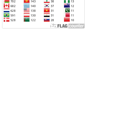
ՆՕՐԻՆԱԿԱՆ Է ՃԱՆԱՉՎԵԼ
ԱԽԱԳԱՀ ԻԼՀԱՄ ԱԼԻԵՎԸ ՇՆՈՐՀԱՎՈՐԵԼ Է
Ր ՄԱԼԴԻՎՑԻ ԳՈՐԾԸՆԿԵՐ ՄՈՀԱՄՄԵԴ
ՈՒԻԶԱՅԻՆ. «ՄԵՆՔ ԳՈՀ ԵՆՔ ԱԴՐԲԵՋԱՆԻ
Վ ՄԱԼԴԻՎՆԵՐԻ ՄԻՋԵՎ
ԱՐԱԲԵՐՈՒԹՅՈՒՆՆԵՐԻ ԴԻՆԱՄԻԿ
ԱՐԳԱՑՈՒՄԻՑ»
ԱՐՈՒՆԱԿՎՈՒՄ Է «ՄԵԾ ՎԵՐԱԴԱՐՁ»
ՐԱԳՐԻ ԻՐԱԿԱՆԱՑՈՒՄԸ
ԴՐԲԵՋԱՆԸ ՄԱԿ-Ի ԱՆՎՏԱՆԳՈՒԹՅԱՆ
ՈՐՀՐԴՈՒՄ ՇԵՇՏԵԼ Է ԱԽ-Ի ԲԱՆԱՁԵՎԵՐԻ
ԱՏԱՐՄԱՆ ԱՆՀՐԱԺԵՇՏՈՒԹՅՈՒՆԸ