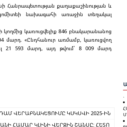
անի Հանրապետության քաղաքաշինության և
կոմիտեի նախագահի առաջին տեղակալ
Բ
Հ
Շ
Դ
ի կողմից կառուցվելիք 846 բնակարանանոց
Բ
4 մարդ. «Ընդհանուր առմամբ, կառուցվող
Բ
 21 593 մարդ, այդ թվում՝ 8 009 մարդ
Ա
Ո
Ս
Ա
Ա
Ը
Գ
Հ
Ն
Կ
Ա
Պ
Խ
Հ
Հ
Մ
ԱՄ ՎԵՐԱԲՆԱԿԵՑՈՒՄԸ ԿՍԿՍՎԻ 2025-ԻՆ
Դ
Հ
Ց
ԱՆԻ ՀԱՄԱՐ ԿԼԻՆԻ ՎԵՐՋԻՆ ՇԱՆՍԸ: ՀԵՏՈ
Հ