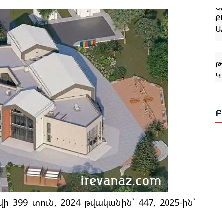
Ք
Ա
Թ
Կ
Ջ
Բ
Թ
Կ
Ք
ի 399 տուն, 2024 թվականին՝ 447, 2025-ին՝
Թ
Հ