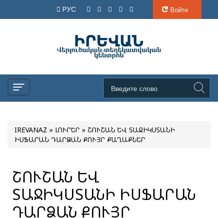
РУС
Войти
IREVANAZ
»
ԼՈՒՐԵՐ
» ՇՈՒՇԱՆ ԵՎ ՏԱՋԻԿՍՏԱՆԻ
ԻՍՖԱՐԱՆ ԴԱՐՁԱՆ ՔՈՒՅՐ ՔԱՂԱՔՆԵՐ
ՇՈՒՇԱՆ ԵՎ
ՏԱՋԻԿՍՏԱՆԻ ԻՍՖԱՐԱՆ
ԴԱՐՁԱՆ ՔՈՒՅՐ