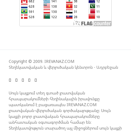
ՄԻՋԱԶԳԱՅԻՆ ՄԱՄՈՒԼՈՒՄ
ՈՉ ՈՔ ԻՆՁ ՉԻ ԹԵԼԱԴՐԵԼՈՒ ԻՆՁ ՝ ՎԱՃԱՌԵԼ
ԹՈՒՐՔԻԱՅԻՆ F-35, ԹԵ ՈՉ. ԹՐԱՄՓ
ՀԱՅԱՑՔ ՀԱՅԱՍՏԱՆԻՑ. ՈՐՔԱ՞Ն ԲԱՐՁՐ ԵՆ TRIPP-Ի
ԿՅԱՆՔԻ ԿՈՉՄԱՆ ՇԱՆՍԵՐՆ ԱՅՍ ՊԱՀԻՆ
Copyright © 2009. IREVANAZ.COM
Տեղեկատվական և վերլուծական կենտրոն - Ադրբեջան
ՀԱՊԿ-Ի ՄԱՍՆԱԿՑՈՒԹՅՈՒՆԸ ՂԱՐԱԲԱՂՅԱՆ
ՀԱԿԱՄԱՐՏՈՒԹՅԱՆՆ ԱՆՀՆԱՐ ԷՐ․ ԶԱԽԱՐՈՎԱ
Սույն կայքում տեղ գտած լրատվական
ԻՐԱՆԱԿԱՆ ԵՐԿՈՒ ԼՐԱՏՎԱՄԻՋՈՑԻ
հրապարակումների հեղինակային իրավունքը
ԳՈՐԾՈՒՆԵՈՒԹՅՈՒՆ ԱԴՐԲԵՋԱՆՈՒՄ ԱՆՕՐԻՆԱԿԱՆ
պատկանում է բացառապես IREVANAZ.COM
լրատվական-վերլուծական գործակալությանը։ Սույն
Է ՃԱՆԱՉՎԵԼ
կայքի բոլոր լրատվական հրապարակումները
անհատական օգտագործման համար են։
Տեղեկատվություն տարածող այլ միջոցներում սույն կայքի