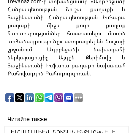
Irevanaz.com-ի փոխանցմամբ՝ «Ադրբեջանի
Հանրապետության Շուշա քաղաքի և
Տաջիկստանի Հանրապետության Իսֆարա
քաղաքի միջև քույր քաղաք
հարաբերություններ հաստատելու մասին
արձանագրությունը» ստորագրել են Շուշայի
շրջանում Ադրբեջանի նախագահի
ներկայացուցիչ Այդըն Քերիմովը և
Տաջիկստանի Իսֆարա քաղաքի նախագահ
Բահովադդին Բահոդուրզոդան։
Читайте также
ԻԼՀԱՄ ԱԼԻԵՎ. ՇՈՒՇԱՆ ԵՆԹԱՐԿՎԵԼ Է