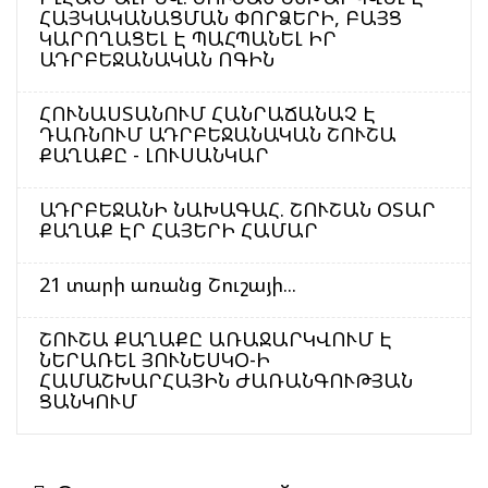
ՀԱՅԿԱԿԱՆԱՑՄԱՆ ՓՈՐՁԵՐԻ, ԲԱՅՑ
ԿԱՐՈՂԱՑԵԼ Է ՊԱՀՊԱՆԵԼ ԻՐ
ԱԴՐԲԵՋԱՆԱԿԱՆ ՈԳԻՆ
ՀՈՒՆԱՍՏԱՆՈՒՄ ՀԱՆՐԱՃԱՆԱՉ Է
ԴԱՌՆՈՒՄ ԱԴՐԲԵՋԱՆԱԿԱՆ ՇՈՒՇԱ
ՔԱՂԱՔԸ - ԼՈՒՍԱՆԿԱՐ
ԱԴՐԲԵՋԱՆԻ ՆԱԽԱԳԱՀ. ՇՈՒՇԱՆ ՕՏԱՐ
ՔԱՂԱՔ ԷՐ ՀԱՅԵՐԻ ՀԱՄԱՐ
21 տարի առանց Շուշայի...
ՇՈՒՇԱ ՔԱՂԱՔԸ ԱՌԱՋԱՐԿՎՈՒՄ Է
ՆԵՐԱՌԵԼ ՅՈՒՆԵՍԿՕ-Ի
ՀԱՄԱՇԽԱՐՀԱՅԻՆ ԺԱՌԱՆԳՈՒԹՅԱՆ
ՑԱՆԿՈՒՄ