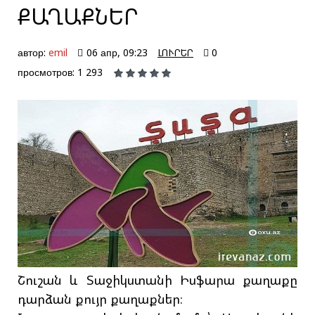
ՔԱՂԱՔՆԵՐ
автор:
emil
06 апр, 09:23
ԼՈՒՐԵՐ
0
просмотров: 1 293
Շուշան և Տաջիկստանի Իսֆարա քաղաքը
դարձան քույր քաղաքներ։