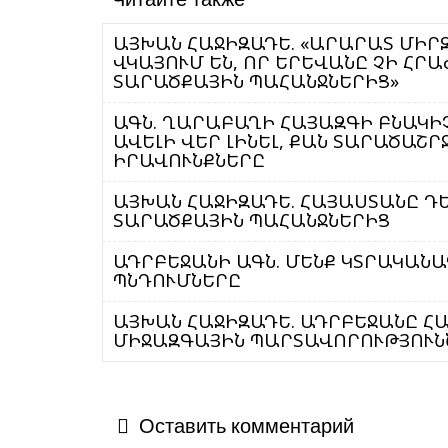
ԱՅԽԱՆ ՀԱՋԻԶԱԴԵ. «ԱՐԱՐԱՏ ՄԻՐ
ՎԿԱՅՈՒՄ ԵՆ, ՈՐ ԵՐԵՎԱՆԸ ՉԻ Հ
ՏԱՐԱԾՔԱՅԻՆ ՊԱՀԱՆՋՆԵՐԻՑ»
ԱԳՆ. ՂԱՐԱԲԱՂԻ ՀԱՅԱԶԳԻ ԲՆԱԿԻ
ԱՎԵԼԻ ՎԵՐ ԼԻՆԵԼ, ՔԱՆ ՏԱՐԱԾԱՇ
ԻՐԱՎՈՒՆՔՆԵՐԸ
ԱՅԽԱՆ ՀԱՋԻԶԱԴԵ. ՀԱՅԱՍՏԱՆԸ Դ
ՏԱՐԱԾՔԱՅԻՆ ՊԱՀԱՆՋՆԵՐԻՑ
ԱԴՐԲԵՋԱՆԻ ԱԳՆ. ՄԵՆՔ ԿՏՐԱԿԱՆ
ՊՆԴՈՒՄՆԵՐԸ
ԱՅԽԱՆ ՀԱՋԻԶԱԴԵ. ԱԴՐԲԵՋԱՆԸ Հ
ՄԻՋԱԶԳԱՅԻՆ ՊԱՐՏԱՎՈՐՈՒԹՅՈՒՆ
Оставить комментарий