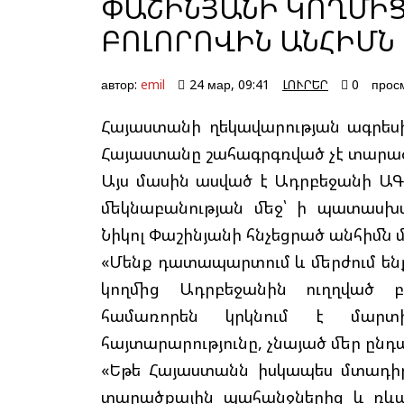
ՓԱՇԻՆՅԱՆԻ ԿՈՂՄԻՑ
ԲՈԼՈՐՈՎԻՆ ԱՆՀԻՄՆ
автор:
emil
24 мар, 09:41
ԼՈՒՐԵՐ
0
прос
Հայաստանի ղեկավարության ագրեսիվ
Հայաստանը շահագրգռված չէ տարա
Այս մասին ասված է Ադրբեջանի Ա
մեկնաբանության մեջ՝ ի պատասխ
Նիկոլ Փաշինյանի հնչեցրած անհիմն
«Մենք դատապարտում և մերժում են
կողմից Ադրբեջանին ուղղված բ
համառորեն կրկնում է մար
հայտարարությունը, չնայած մեր ը
«Եթե Հայաստանն իսկապես մտադի
տարածքային պահանջներից և ռևա