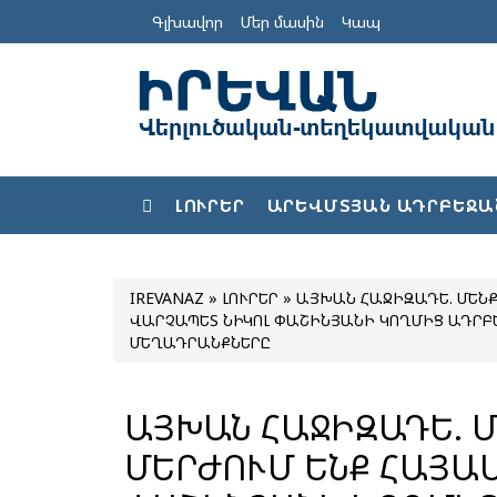
Գլխավոր
Մեր մասին
Կապ
ԼՈՒՐԵՐ
ԱՐԵՎՄՏՅԱՆ ԱԴՐԲԵՋԱ
IREVANAZ
»
ԼՈՒՐԵՐ
» ԱՅԽԱՆ ՀԱՋԻԶԱԴԵ. ՄԵՆ
ՎԱՐՉԱՊԵՏ ՆԻԿՈԼ ՓԱՇԻՆՅԱՆԻ ԿՈՂՄԻՑ ԱԴՐԲ
ՄԵՂԱԴՐԱՆՔՆԵՐԸ
ԱՅԽԱՆ ՀԱՋԻԶԱԴԵ. 
ՄԵՐԺՈՒՄ ԵՆՔ ՀԱՅԱ