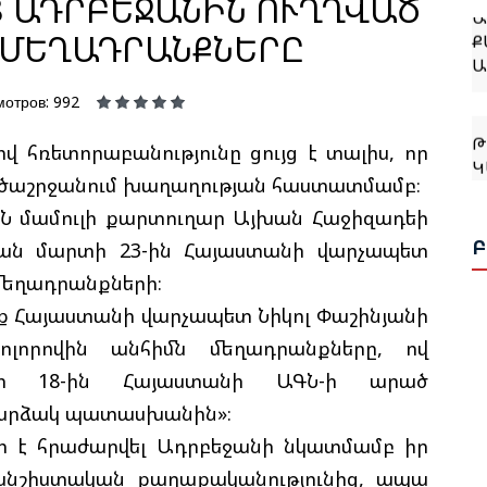
 ԱԴՐԲԵՋԱՆԻՆ ՈՒՂՂՎԱԾ
Ք
 ՄԵՂԱԴՐԱՆՔՆԵՐԸ
Ա
мотров: 992
Թ
Կ
 հռետորաբանությունը ցույց է տալիս, որ
ծաշրջանում խաղաղության հաստատմամբ։
ԳՆ մամուլի քարտուղար Այխան Հաջիզադեի
Ջ
Բ
ան մարտի 23-ին Հայաստանի վարչապետ
 մեղադրանքների։
ք Հայաստանի վարչապետ Նիկոլ Փաշինյանի
Թ
ոլորովին անհիմն մեղադրանքները, ով
Կ
Ք
տի 18-ին Հայաստանի ԱԳՆ-ի արած
նդարձակ պատասխանին»։
ր է հրաժարվել Ադրբեջանի նկատմամբ իր
Թ
Հ
նշիստական քաղաքականությունից, ապա