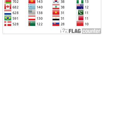
ՆՕՐԻՆԱԿԱՆ Է ՃԱՆԱՉՎԵԼ
ԱԽԱԳԱՀ ԻԼՀԱՄ ԱԼԻԵՎԸ ՇՆՈՐՀԱՎՈՐԵԼ Է
Ր ՄԱԼԴԻՎՑԻ ԳՈՐԾԸՆԿԵՐ ՄՈՀԱՄՄԵԴ
ՈՒԻԶԱՅԻՆ. «ՄԵՆՔ ԳՈՀ ԵՆՔ ԱԴՐԲԵՋԱՆԻ
Վ ՄԱԼԴԻՎՆԵՐԻ ՄԻՋԵՎ
ԱՐԱԲԵՐՈՒԹՅՈՒՆՆԵՐԻ ԴԻՆԱՄԻԿ
ԱՐԳԱՑՈՒՄԻՑ»
ԱՐՈՒՆԱԿՎՈՒՄ Է «ՄԵԾ ՎԵՐԱԴԱՐՁ»
ՐԱԳՐԻ ԻՐԱԿԱՆԱՑՈՒՄԸ
ԴՐԲԵՋԱՆԸ ՄԱԿ-Ի ԱՆՎՏԱՆԳՈՒԹՅԱՆ
ՈՐՀՐԴՈՒՄ ՇԵՇՏԵԼ Է ԱԽ-Ի ԲԱՆԱՁԵՎԵՐԻ
ԱՏԱՐՄԱՆ ԱՆՀՐԱԺԵՇՏՈՒԹՅՈՒՆԸ