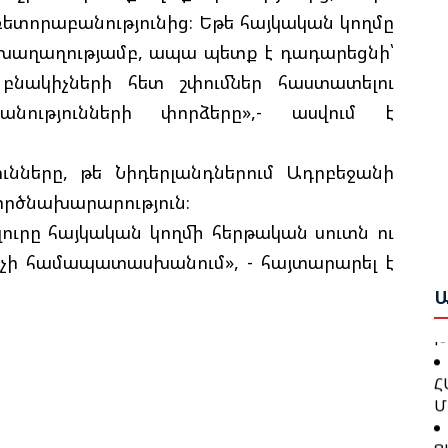
ետորաբանությունից։ Եթե հայկական կողմը
խաղաղությամբ, ապա պետք է դադարեցնի՝
Բ
նակիչների հետ շփումներ հաստատելու
Հ
Շ
Դ
նությունների փորձերը»,- ասվում է
Բ
Բ
ունները, թե Նիդերլանդներում Ադրբեջանի
Ա
Ո
Ս
գործնախարարություն։
Ա
Ա
ուրը հայկական կողմի հերթական սուտն ու
Ը
Գ
ը չի համապատասխանում», - հայտարարել է
Հ
Ն
Կ
Ա
Պ
Խ
Հ
Հ
Մ
Դ
Հ
Ց