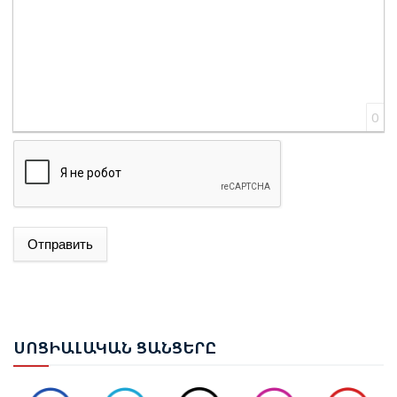
0
Отправить
ԱԴՐԲԵՋԱՆԻ ԱԳ ՆԱԽԱՐԱՐ ՋԵՅՀՈՒՆ ԲԱՅՐԱՄՈՎԸ
ՊԱՇՏՈՆԱԿԱՆ ԱՅՑՈՎ ԺԱՄԱՆԵԼ Է ՈՒԿՐԱԻՆԱ
ԵՐԵՎԱՆՈՒՄ ԿԱՅԱՑԵԼ Է ԱՆԻԻ ԿԱՄՐՋԻ
ՍՈՑ
ԻԱԼԱԿԱՆ ՑԱՆՑԵՐԸ
ՎԵՐԱԿԱՆԳՆՄԱՆ ՀԱՐՑԵՐՈՎ ՀԱՅԱՍՏԱՆ-ԹՈՒՐՔԻԱ
ԱՇԽԱՏԱՆՔԱՅԻՆ ԽՄԲԻ ՀԱՆԴԻՊՈՒՄԸ