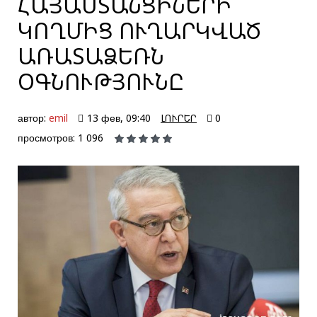
ՀԱՅԱՍՏԱՆՑԻՆԵՐԻ
ԿՈՂՄԻՑ ՈՒՂԱՐԿՎԱԾ
ԱՌԱՏԱՁԵՌՆ
ՕԳՆՈՒԹՅՈՒՆԸ
автор:
emil
13 фев, 09:40
ԼՈՒՐԵՐ
0
просмотров: 1 096