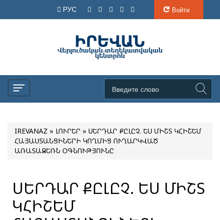
РУС
Войти
IREVANAZ
»
ԼՈՒՐԵՐ
» ՍԵՐԴԱՐ ՔԸԼԸՉ. ԵՍ ՄԻՇՏ ԿՀԻՇԵՄ
ՀԱՅԱՍՏԱՆՑԻՆԵՐԻ ԿՈՂՄԻՑ ՈՒՂԱՐԿՎԱԾ
ԱՌԱՏԱՁԵՌՆ ՕԳՆՈՒԹՅՈՒՆԸ
ՍԵՐԴԱՐ ՔԸԼԸՉ. ԵՍ ՄԻՇՏ
ԿՀԻՇԵՄ