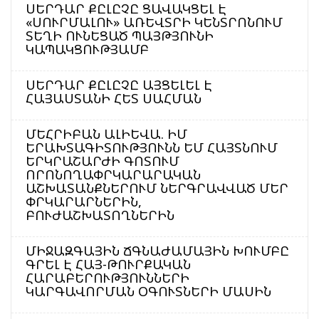
ՍԵՐԴԱՐ ՔԸԼԸՉԸ ՑԱՎԱԿՑԵԼ Է
«ՍՈՒՐՄԱԼՈՒ» ԱՌԵՎՏՐԻ ԿԵՆՏՐՈՆՈՒՄ
ՏԵՂԻ ՈՒՆԵՑԱԾ ՊԱՅԹՅՈՒՆԻ
ԿԱՊԱԿՑՈՒԹՅԱՄԲ
ՍԵՐԴԱՐ ՔԸԼԸՉԸ ԱՅՑԵԼԵԼ Է
ՀԱՅԱՍՏԱՆԻ ՀԵՏ ՍԱՀՄԱՆ
ՄԵՀՐԻԲԱՆ ԱԼԻԵՎԱ. ԻՄ
ԵՐԱԽՏԱԳԻՏՈՒԹՅՈՒՆՆ ԵՄ ՀԱՅՏՆՈՒՄ
ԵՐԿՐԱՇԱՐԺԻ ԳՈՏՈՒՄ
ՈՐՈՆՈՂԱՓՐԿԱՐԱՐԱԿԱՆ
ԱՇԽԱՏԱՆՔՆԵՐՈՒՄ ՆԵՐԳՐԱՎՎԱԾ ՄԵՐ
ՓՐԿԱՐԱՐՆԵՐԻՆ,
ԲՈՒԺԱՇԽԱՏՈՂՆԵՐԻՆ
ՄԻՋԱԶԳԱՅԻՆ ՃԳՆԱԺԱՄԱՅԻՆ ԽՈՒՄԲԸ
ԳՐԵԼ Է ՀԱՅ-ԹՈՒՐՔԱԿԱՆ
ՀԱՐԱԲԵՐՈՒԹՅՈՒՆՆԵՐԻ
ԿԱՐԳԱՎՈՐՄԱՆ ՕԳՈՒՏՆԵՐԻ ՄԱՍԻՆ