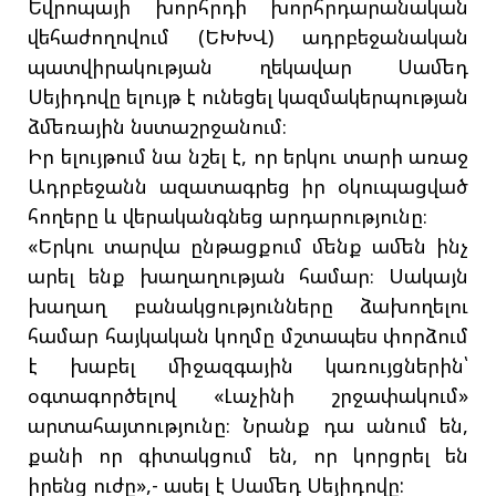
Եվրոպայի խորհրդի խորհրդարանական
վեհաժողովում (ԵԽԽՎ) ադրբեջանական
պատվիրակության ղեկավար Սամեդ
Սեյիդովը ելույթ է ունեցել կազմակերպության
ձմեռային նստաշրջանում։
Իր ելույթում նա նշել է, որ երկու տարի առաջ
Ադրբեջանն ազատագրեց իր օկուպացված
հողերը և վերականգնեց արդարությունը։
«Երկու տարվա ընթացքում մենք ամեն ինչ
արել ենք խաղաղության համար։ Սակայն
խաղաղ բանակցությունները ձախողելու
համար հայկական կողմը մշտապես փորձում
է խաբել միջազգային կառույցներին՝
օգտագործելով «Լաչինի շրջափակում»
արտահայտությունը։ Նրանք դա անում են,
քանի որ գիտակցում են, որ կորցրել են
իրենց ուժը»,- ասել է Սամեդ Սեյիդովը: