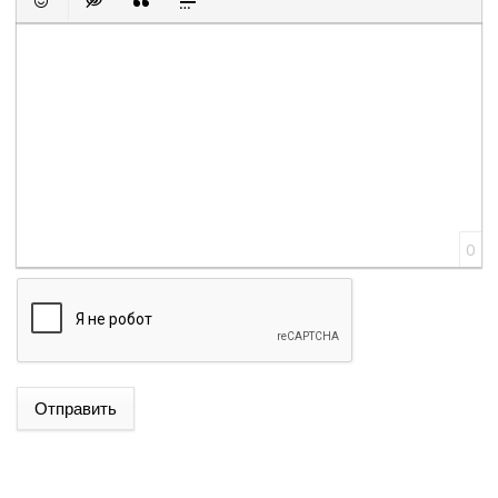
Вставить смайлик
Вставка скрытого текста
Вставка цитаты
Вставка спойлера
0
Отправить
ԱԴՐԲԵՋԱՆԻ ԱԳ ՆԱԽԱՐԱՐ ՋԵՅՀՈՒՆ ԲԱՅՐԱՄՈՎԸ
ՊԱՇՏՈՆԱԿԱՆ ԱՅՑՈՎ ԺԱՄԱՆԵԼ Է ՈՒԿՐԱԻՆԱ