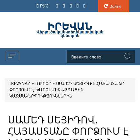
РУС
Войти
IREVANAZ
»
ԼՈՒՐԵՐ
» ՍԱՄԵԴ ՍԵՅԻԴՈՎ. ՀԱՅԱՍՏԱՆԸ
ՓՈՐՁՈՒՄ Է ԽԱԲԵԼ ՄԻՋԱԶԳԱՅԻՆ
ԿԱԶՄԱԿԵՐՊՈՒԹՅՈՒՆՆԵՐԻՆ
ՍԱՄԵԴ ՍԵՅԻԴՈՎ.
ՀԱՅԱՍՏԱՆԸ ՓՈՐՁՈՒՄ Է