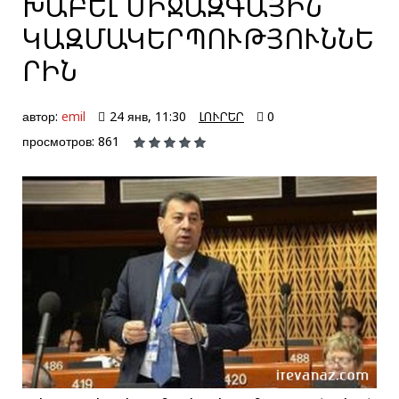
ԽԱԲԵԼ ՄԻՋԱԶԳԱՅԻՆ
ԿԱԶՄԱԿԵՐՊՈՒԹՅՈՒՆՆԵ
ՐԻՆ
автор:
emil
24 янв, 11:30
ԼՈՒՐԵՐ
0
просмотров: 861