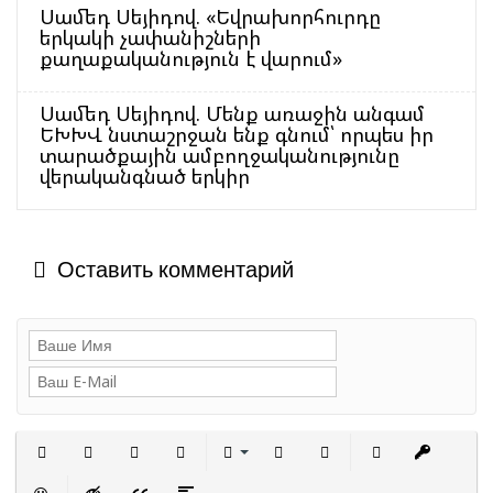
Սամեդ Սեյիդով. «Եվրախորհուրդը
երկակի չափանիշների
քաղաքականություն է վարում»
Սամեդ Սեյիդով. Մենք առաջին անգամ
ԵԽԽՎ նստաշրջան ենք գնում՝ որպես իր
տարածքային ամբողջականությունը
վերականգնած երկիր
Оставить комментарий
Полужирный
Курсив
Подчеркнутый
Зачеркнутый
Выравнивание
Нумерованный список
Маркированный сп
Вставить с
Встав