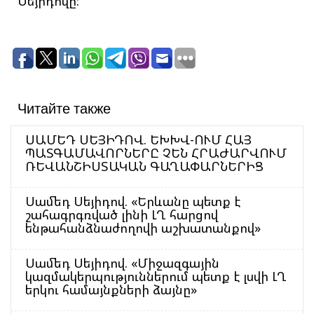
Սեյիդովը:
Читайте также
ՍԱՄԵԴ ՍԵՅԻԴՈՎ. ԵԽԽՎ-ՈՒՄ ՀԱՅ
ՊԱՏԳԱՄԱՎՈՐՆԵՐԸ ՉԵՆ ՀՐԱԺԱՐՎՈՒՄ
ՌԵՎԱՆՇԻՍՏԱԿԱՆ ԳԱՂԱՓԱՐՆԵՐԻՑ
Սամեդ Սեյիդով. «Երևանը պետք է
շահագրգռված լինի ԼՂ հարցով
ենթահանձնաժողովի աշխատանքով»
Սամեդ Սեյիդով. «Միջազգային
կազմակերպություններում պետք է լսվի ԼՂ
երկու համայնքների ձայնը»