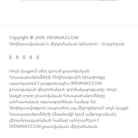
ՀԱՊԿ-Ի ՄԱՍՆԱԿՑՈՒԹՅՈՒՆԸ ՂԱՐԱԲԱՂՅԱՆ
ՀԱԿԱՄԱՐՏՈՒԹՅԱՆՆ ԱՆՀՆԱՐ ԷՐ․ ԶԱԽԱՐՈՎԱ
ԻՐԱՆԱԿԱՆ ԵՐԿՈՒ ԼՐԱՏՎԱՄԻՋՈՑԻ
Copyright © 2009. IREVANAZ.COM
ԳՈՐԾՈՒՆԵՈՒԹՅՈՒՆ ԱԴՐԲԵՋԱՆՈՒՄ ԱՆՕՐԻՆԱԿԱՆ
Տեղեկատվական և վերլուծական կենտրոն - Ադրբեջան
Է ՃԱՆԱՉՎԵԼ
ՆԱԽԱԳԱՀ ԻԼՀԱՄ ԱԼԻԵՎԸ ՇՆՈՐՀԱՎՈՐԵԼ Է ԻՐ
Սույն կայքում տեղ գտած լրատվական
ՄԱԼԴԻՎՑԻ ԳՈՐԾԸՆԿԵՐ ՄՈՀԱՄՄԵԴ ՄՈՒԻԶԱՅԻՆ.
հրապարակումների հեղինակային իրավունքը
«ՄԵՆՔ ԳՈՀ ԵՆՔ ԱԴՐԲԵՋԱՆԻ ԵՎ ՄԱԼԴԻՎՆԵՐԻ
պատկանում է բացառապես IREVANAZ.COM
լրատվական-վերլուծական գործակալությանը։ Սույն
ՄԻՋԵՎ ՀԱՐԱԲԵՐՈՒԹՅՈՒՆՆԵՐԻ ԴԻՆԱՄԻԿ
կայքի բոլոր լրատվական հրապարակումները
ԶԱՐԳԱՑՈՒՄԻՑ»
անհատական օգտագործման համար են։
Տեղեկատվություն տարածող այլ միջոցներում սույն կայքի
հրապարակումների (մասնակի կամ ամբողջական)
ՇԱՐՈՒՆԱԿՎՈՒՄ Է «ՄԵԾ ՎԵՐԱԴԱՐՁ» ԾՐԱԳՐԻ
վերահրապարկման համար անհրաժեշտ է
ԻՐԱԿԱՆԱՑՈՒՄԸ
IREVANAZ.COM լրատվական-վերլուծական
գործակալության գրավոր թույլտվությունը։