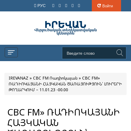
РУС
Войти
IREVANAZ
»
CBC FM Ռադիոկայան
» CBC FM»
ՌԱԴԻՈԿԱՅԱՆԻ ՀԱՅԿԱԿԱՆ ԾԱՌԱՅՈՒԹՅՈՒՆ՝ ԼՈՒՐԵՐԻ
ԹՈՂԱՐԿՈՒՄ – 11.01.23 -00.00
CBC FM» ՌԱԴԻՈԿԱՅԱՆԻ
ՀԱՅԿԱԿԱՆ