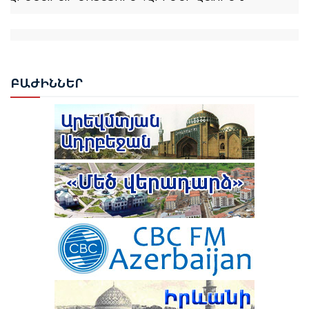
ՌՈՒԲԵՆ ՌՈՒԲԻՆՅԱՆԸ ԸՆՏՐՎԵՑ ԱԺ ՆԱԽԱԳԱՀ
ԲԱԺ
ԻՆՆԵՐ
ՆԱԽԱԳԱՀ ՎԱՀԱԳՆ ԽԱՉԱՏՈՒՐՅԱՆԸ ՍՏՈՐԱԳՐԵՑ
ՆԻԿՈԼ ՓԱՇԻՆՅԱՆԻՆ ՎԱՐՉԱՊԵՏ ՆՇԱՆԱԿԵԼՈՒ
ՄԱՍԻՆ ՀՐԱՄԱՆԱԳԻՐԸ
ԻԼՀԱՄ ԱԼԻԵՎ. ԿԵՆՏՐՈՆԱԿԱՆ ԱՍԻԱՅԻ ԵՐԿՐՆԵՐԻ
ՀԵՏ ՀԱՐԱԲԵՐՈՒԹՅՈՒՆՆԵՐԸ ԱԴՐԲԵՋԱՆԻ
ԱՐՏԱՔԻՆ ՔԱՂԱՔԱԿԱՆՈՒԹՅԱՆ ՀԻՄՆԱԿԱՆ
ԱՌԱՋՆԱՀԵՐԹՈՒԹՅՈՒՆՆԵՐԻՑ ՄԵԿՆ ԵՆ
ԹՈՒՐՔԻԱՅԻ ՀԵՏ ՀԱՏՈՒԿ ԲԱՆԱԳՆԱՑԻ ՀԵՏ
ԿԱՊՎԱԾ ՈՐՈՇՈՒՄ ԴԵՌ ՉԿԱ․ ՓԱՇԻՆՅԱՆ
ՆԱԽԱԳԱՀ ԻԼՀԱՄ ԱԼԻԵՎԸ ՄԱՍՆԱԿՑԵԼ Է
ՇՈՒՇԻԻ 4-ՐԴ ԳԼՈԲԱԼ ՄԵԴԻԱ ՖՈՐՈՒՄԻ ԲԱՑՄԱՆԸ